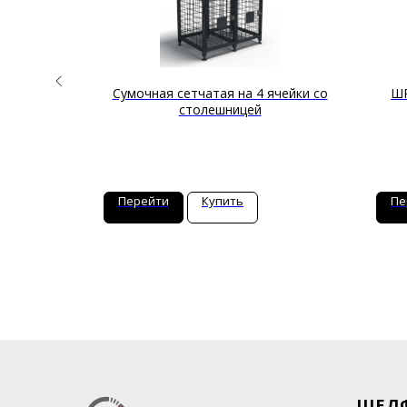
ная
Сумочная сетчатая на 4 ячейки со
ШР
столешницей
Перейти
Купить
Пе
ШЕЛ