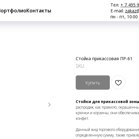
Тел:
+ 7 495 
Портфолио
Контакты
E-mail:
zakaz@
пн - пт, 10:00
Стойка прикассовая ПР-61
SKU:
Купить
Стойки для прикассовой зон
распродаж, как правило, окрашенн
крючки и корзины, они обеспечиваю
конфет.
Данный вид торгового оборудовани
определенную сумму, также привл