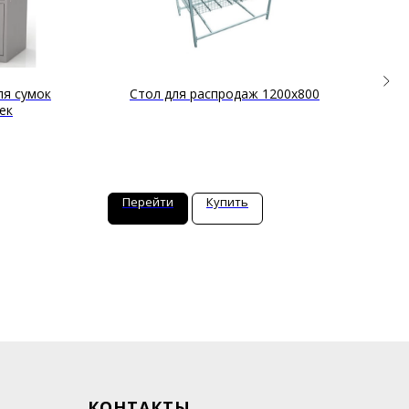
ля сумок
Стол для распродаж 1200х800
С
ек
Перейти
Купить
П
КОНТАКТЫ