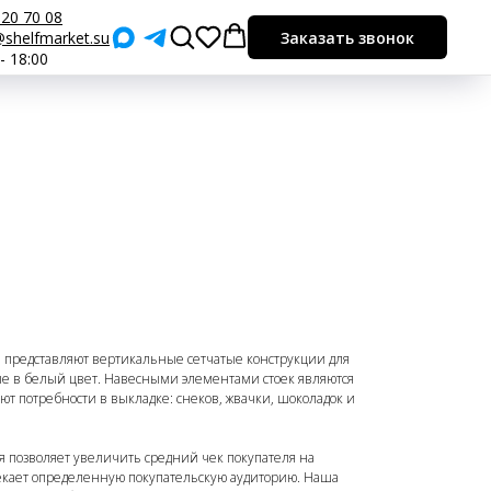
920 70 08
shelfmarket.su
Заказать звонок
 - 18:00
ы
представляют вертикальные сетчатые конструкции для
ые в белый цвет. Навесными элементами стоек являются
т потребности в выкладке: снеков, жвачки, шоколадок и
я позволяет увеличить средний чек покупателя на
екает определенную покупательскую аудиторию. Наша