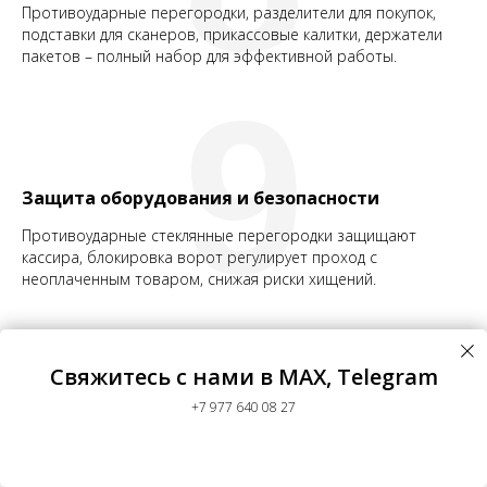
Противоударные перегородки, разделители для покупок,
подставки для сканеров, прикассовые калитки, держатели
пакетов – полный набор для эффективной работы.
9
Защита оборудования и безопасности
Противоударные стеклянные перегородки защищают
кассира, блокировка ворот регулирует проход с
неоплаченным товаром, снижая риски хищений.
10
Свяжитесь с нами в MAX, Telegram
«Продолжая использовать сайт, вы соглашаетесь на обработку
файлов cookie и Политикой обработки персональных данных»
+7 977 640 08 27
Высокая пропускная способность
Submit
OK
Транспортерные ленты с управлением педалью,
фотоэлементы, удобная зона фасовки – очередь движется