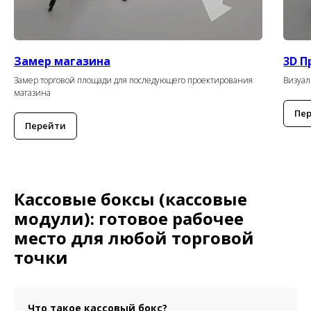
Замер магазина
3D П
Замер торговой площади для последующего проектирования
Визуал
магазина
Пе
Перейти
Кассовые боксы (кассовые
модули): готовое рабочее
место для любой торговой
точки
Что такое кассовый бокс?