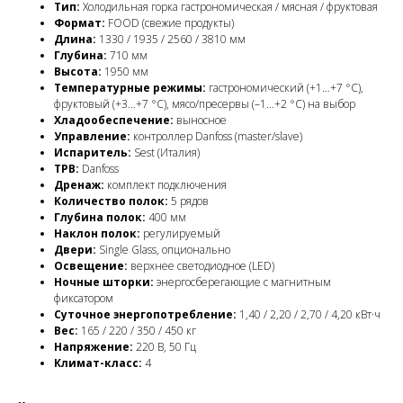
Тип:
Холодильная горка гастрономическая / мясная / фруктовая
Формат:
FOOD (свежие продукты)
Длина:
1330 / 1935 / 2560 / 3810 мм
Глубина:
710 мм
Высота:
1950 мм
Температурные режимы:
гастрономический (+1…+7 °C),
фруктовый (+3…+7 °C), мясо/пресервы (–1…+2 °C) на выбор
Хладообеспечение:
выносное
Управление:
контроллер Danfoss (master/slave)
Испаритель:
Sest (Италия)
ТРВ:
Danfoss
Дренаж:
комплект подключения
Количество полок:
5 рядов
Глубина полок:
400 мм
Наклон полок:
регулируемый
Двери:
Single Glass, опционально
Освещение:
верхнее светодиодное (LED)
Ночные шторки:
энергосберегающие с магнитным
фиксатором
Суточное энергопотребление:
1,40 / 2,20 / 2,70 / 4,20 кВт·ч
Вес:
165 / 220 / 350 / 450 кг
Напряжение:
220 В, 50 Гц
Климат-класс:
4