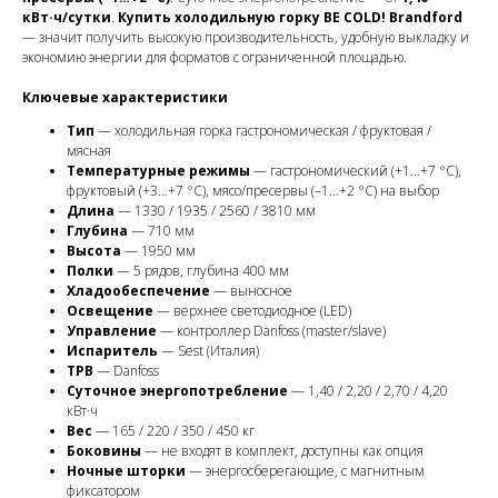
кВт·ч/сутки
.
Купить холодильную горку BE COLD! Brandford
— значит получить высокую производительность, удобную выкладку и
экономию энергии для форматов с ограниченной площадью.
Ключевые характеристики
Тип
— холодильная горка гастрономическая / фруктовая /
мясная
Температурные режимы
— гастрономический (+1…+7 °C),
фруктовый (+3…+7 °C), мясо/пресервы (–1…+2 °C) на выбор
Длина
— 1330 / 1935 / 2560 / 3810 мм
Глубина
— 710 мм
Высота
— 1950 мм
Полки
— 5 рядов, глубина 400 мм
Хладообеспечение
— выносное
Освещение
— верхнее светодиодное (LED)
Управление
— контроллер Danfoss (master/slave)
Испаритель
— Sest (Италия)
ТРВ
— Danfoss
Суточное энергопотребление
— 1,40 / 2,20 / 2,70 / 4,20
кВт·ч
Вес
— 165 / 220 / 350 / 450 кг
Боковины
— не входят в комплект, доступны как опция
Ночные шторки
— энергосберегающие, с магнитным
фиксатором