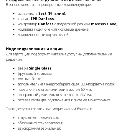
В основе модели — проверенные комплектующие:
испаритель
Sest (Италия)
;
клапан
ТРВ Danfoss
;
контроллер
Danfoss
с поддержкой режима
master/slave
;
комплект подключения к системе дренажа;
комплект ценникодержателей.
Индивидуализация и опции
Для адаптации под формат магазина доступны дополнительные
решения:
двери
Single Glass
;
фруктовый комплект;
мясные балки;
дополнительная энергосберегающая LED-подсветка полок;
проволочные ограничители высотой 60 мм;
прозрачный делитель внутреннего объёма;
сетевая карта для подключения к системе мониторинга.
Также доступны различные модификации боковин:
«глухая» металлическая;
обзорная со стеклопакетом;
двусторонняя зеркальная;