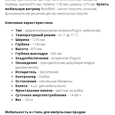
Размеры: высота 875 мм, глубина 1130 мм, ширина 1270 мм.
Купить
мобильную витрину
Brandford – значит получить стильное,
функциональное решение для зон импульсных покупок.
Ключевые характеристики
Тип
– среднетемпературная витрина (Plug‑in, мобильная)
Температурный режим
– от +1 до +7 °C
Ширина
– 1270 мм
Глубина
– 1130 мм
Высота
– 875 мм
Глубина выкладки
– 920 мм
Хладообеспечение
– встроенное (Plug‑in)
Охлаждение
– принудительная циркуляция воздуха
(динамическое)
Испаритель
– Sest (Италия)
Контроллер
– Danfoss
Остекление
– стеклянные боковины
Колеса
– 4 шт. (для мобильности)
Фронтальные панели
– цветные на выбор
Суточное энергопотребление
– 14 кВт·ч
Вес
– 120 кг
Мобильность и стиль для импульсных продаж