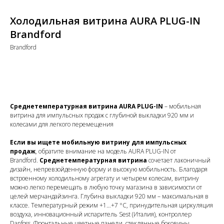
Холодильная витрина AURA PLUG-IN
Вrandford
Вrandford
Купить
Среднетемпературная витрина AURA PLUG-IN
– мобильная
витрина для импульсных продаж с глубиной выкладки 920 мм и
колесами для легкого перемещения
Если вы ищете мобильную витрину для импульсных
продаж
, обратите внимание на модель AURA PLUG-IN от
Brandford.
Среднетемпературная витрина
сочетает лаконичный
дизайн, непревзойденную форму и высокую мобильность. Благодаря
встроенному холодильному агрегату и четырем колесам, витрину
можно легко перемещать в любую точку магазина в зависимости от
целей мерчандайзинга. Глубина выкладки 920 мм – максимальная в
классе. Температурный режим +1…+7 °C, принудительная циркуляция
воздуха, инновационный испаритель Sest (Италия), контроллер
Danfoss. Фронтальные цветные панели, стеклянные боковины.