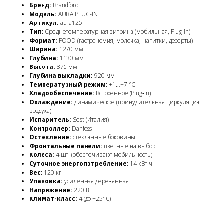
Бренд:
Brandford
Модель:
AURA PLUG-IN
Артикул:
aura125
Тип:
Среднетемпературная витрина (мобильная, Plug‑in)
Формат:
FOOD (гастрономия, молочка, напитки, десерты)
Ширина:
1270 мм
Глубина:
1130 мм
Высота:
875 мм
Глубина выкладки:
920 мм
Температурный режим:
+1…+7 °C
Хладообеспечение:
Встроенное (Plug‑in)
Охлаждение:
динамическое (принудительная циркуляция
воздуха)
Испаритель:
Sest (Италия)
Контроллер:
Danfoss
Остекление:
стеклянные боковины
Фронтальные панели:
цветные на выбор
Колеса:
4 шт. (обеспечивают мобильность)
Суточное энергопотребление:
14 кВт·ч
Вес:
120 кг
Упаковка:
усиленная деревянная
Напряжение:
220 В
Климат-класс:
4 (до +25°C)