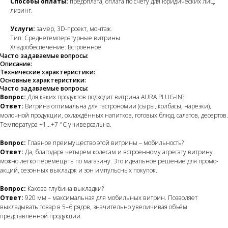
Способы оплаты:
предоплата, оплата по счёту для юридических лиц,
лизинг.
Услуги:
замер, 3D-проект, монтаж.
Тип: Среднетемпературные витрины
Хладообеспечение: Встроенное
Часто задаваемые вопросы:
Описание:
Технические характеристики:
Основные характеристики:
Часто задаваемые вопросы:
Вопрос:
Для каких продуктов подходит витрина AURA PLUG-IN?
Ответ:
Витрина оптимальна для гастрономии (сыры, колбасы, нарезки),
молочной продукции, охлаждённых напитков, готовых блюд, салатов, десертов.
Температура +1…+7 °C универсальна.
Вопрос:
Главное преимущество этой витрины – мобильность?
Ответ:
Да, благодаря четырем колесам и встроенному агрегату витрину
можно легко перемещать по магазину. Это идеальное решение для промо-
акций, сезонных выкладок и зон импульсных покупок.
Вопрос:
Какова глубина выкладки?
Ответ:
920 мм – максимальная для мобильных витрин. Позволяет
выкладывать товар в 5–6 рядов, значительно увеличивая объём
представленной продукции.