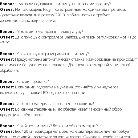
Вопрос:
Нужно ли подключать витрину к выносному агрегату?
Ответ:
Нет, это модель Plug‑in со встроенным холодильным агрегатом.
Достаточно включить в розетку 220 В. Мобильность не требует
дополнительных подключений.
Вопрос:
Можно ли регулировать температуру?
Ответ:
Да, с помощью контроллера Danfoss. Диапазон регулировки – от +1 до
+7 °C.
Вопрос:
Как часто нужно размораживать витрину?
Ответ:
Предусмотрена автоматическая оттайка. Размораживание происходит
циклически без участия пользователя. Достаточно регулярной санитарной
обработки.
Вопрос:
Есть ли подсветка?
Ответ:
В описании подсветка не указана. Уточняйте у менеджеров
возможность установки LED-подсветки как опции.
Вопрос:
Из какого материала выполнены боковины?
Ответ:
Боковины стеклянные, что обеспечивает панорамный обзор
продукции с трёх сторон.
Вопрос:
Какой вес витрины? Легко ли её перемещать?
Ответ:
Вес 120 кг. Благодаря четырем колесам перемещение не требует
больших усилий – достаточно одного человека. Фиксаторы колёс (если есть)