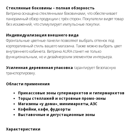
Стеклянные боковины – полная обзорность
Витрина оснащена стеклянными боковинами, что обеспечивает
панорамный обзор продукции с трёх сторон. Покупатели видят товар
без искажений, что стимулирует импульсные покупки.
Индивидуализация внешнего вида
Фронтальные цветные панели позволяют выбрать оттенок под
корпоративный стиль вашего магазина. Также можно выбрать цвет
внутреннего кабинета. Витрина AURA станет не только
функциональным, но и дизайнерским элементом интерьера.
Усиленная деревянная упаковка
гарантирует безопасную
транспортировку.
Области применения
Прикассовые зоны супермаркетов и гипермаркетов
Торцы стеллажей и островные промо-зоны
Магазины «у дома», минимаркеты, АЗС
Кофейни, кафе, фудкорты
Выставочные и дегустационные зоны
Характеристики