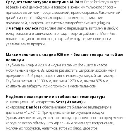
Среднетемпературная витрина AURA
от Brandford создана для
эффективной демонстрации товаров в зонах импульсного спроса –
прикассовые линии, торцы стеллажей, промо-островки. Лаконичный
дизайн и непревзойденная форма привлекают внимание
покупателей, а встроенная система хладообеспечения (Plug‑in)
и
четыре колеса
позволяют легко перемещать витрину в любую
точку магазина в зависимости от задач мерчандайзинга. Меняйте
локацию акционных товаров, создавайте ощущение новизны и
увеличивайте продажи.
Максимальная выкладка 920 мм – больше товара на той же
площади
Глубина выкладки 920 мм – одна из самых больших в классе
мобильных витрин. Вы можете разместить широкий ассортимент
продукции в 5–6 рядов, эффективно используя каждый сантиметр.
Глубина витрины 1130 мм, ширина 1270 мм, высота 875 мм –
компактные габариты при огромной вместительности.
Надёжное охлаждение и стабильная температура
Инновационный испаритель
Sest (Италия)
и
контроллер
Danfoss
обеспечивают стабильную температуру в
диапазоне +1…+7 °C. Принудительная циркуляция воздуха
(динамическое охлаждение) гарантирует равномерное распределение
холода по всему объёму. Это идеальный режим для гастрономии,
молочных продуктов, напитков, готовых блюд, десертов.