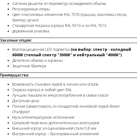
Система решеток по периметру охлаждаемого объема
Регулируемые опоры
Цвет пластиковых элементов RAL 7035 (крышка, окантовка стекла,
бампер, ручки)
Стандартная покраска корпуса RAL 9016 и ли RAL 7016
деревянная упаковка
Заказные опции:
Влагозащищенная LED подсветка
(на выбор: спектр - холодный
6000К (теплый спектр "3000К" и нейтральный "4000К")
Делители объема и корзины
Защитные бампера
Преимущества:
Возможность стыковки ларей в линию или остров
Окраска корпуса в любой цвет RAL
Лучшие показатели энергопотребления в своем классе
Доступная цена
Полная совместимость со стандартной линейкой ларей-бонет
Италфрост
Мультитемпературное исполнение
Широкий перечень дополнительных аксессуаров
Внешний корпус из оцинкованной стали 0,8 мм
Внутренний корпус – буклированный алюминий