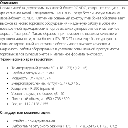
Описание:
Новая линейка двухрежимных ларей-бонет RONDO, созданная специально
для сегмента Retail. Специалисты ITALFROST разработали новую линейку
ларей-бонет RONDO. Оптимизированный конструктив бонет обеспечивает
высокое качество торгового оборудования - надежную работу в условиях
повышенной проходимости в торговых залах супермаркетов и магазинов
формата "экспресс". Таким образом, при неизменно высоком качестве и
функциональности, лари-бонеты ITALFROST стали еще более доступны.
Оптимизированный конструктив обеспечивает высокое качество и
надежность работы оборудования в условиях повышенной проходимости
торговых залов супермаркетов и магазинов формата "экспресс".
Технические характеристики:
Температурный режим,°С - (-18...-23) / (+2...+6)
Глубина загрузки - 535мм
Мощность, Вт - 424 / 374
Энергопотребление, кВт/сут - 5,7 / 6,0 / 6,5
Хладагент - R 290 (пропан)
Уровень шума, не более, дБ - 60
Полезный объем, л - 650 / 738 / 899
Вес, кг - 112 / 138 / 155
Стандартная комплектация:
Оттайка - принудительная
Выбор температурного режима НТ/СТ (НТ -18..-24 ̊С/ СТ +2..+6 ̊С);