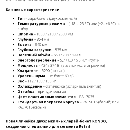
Ключевые характеристики
Тип
– ларь-бонета (двухрежимный)
Температурные режимы
– (–18…–23 °C) или (+2…+6 °C) на
выбор
Ширина
– 1850 / 2100 / 2500 мм
Глубина
– 854 мм
Высота
– 840 мм
Глубина загрузки
– 535 мм
Полезный объём
– 650 / 738 / 899 л
Энергопотребление
– 5,7 / 6,0 / 6,5 кВт·ч/сутки
Мощность
– 424 / 374 Вт (в зависимости от режима)
Хладагент
– R290 (пропан)
Уровень шума
– не более 60 дБ
Вес
– 112 / 138 / 155 кг
Охлаждение
– статическое (испаритель skin-тип)
Оттайка
– принудительная
Цвет пластиковых элементов
– RAL 7035
Стандартная покраска корпуса
– RAL 9016 (белый) или
RAL 7016 (серый)
Новая линейка двухрежимных ларей-бонет RONDO,
созданная специально для сегмента Retail