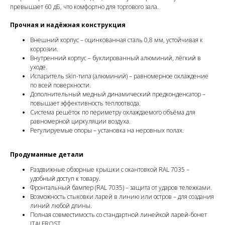
превышает 60 дБ, что комфортно для торгового зала.
Прочная и надёжная конструкция
Внешний корпус – оцинкованная сталь 0,8 мм, устойчивая к
коррозии.
Внутренний корпус – буклированный алюминий, лёгкий в
уходе.
Испаритель skin-типа (алюминий) – равномерное охлаждение
по всей поверхности.
Дополнительный медный динамический предконденсатор –
повышает эффективность теплоотвода.
Система решёток по периметру охлаждаемого объёма для
равномерной циркуляции воздуха.
Регулируемые опоры – установка на неровных полах.
Продуманные детали
Раздвижные обзорные крышки с окантовкой RAL 7035 –
удобный доступ к товару.
Фронтальный бампер (RAL 7035) – защита от ударов тележками.
Возможность стыковки ларей в линию или остров – для создания
линий любой длины.
Полная совместимость со стандартной линейкой ларей-бонет
ITALFROST.