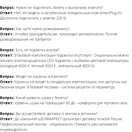
Вопрос:
Нужно ли подключать бонету к выносному агрегату?
Ответ:
Нет, это модель со встроенным холодильным агрегатом (Plug‑in).
Достаточно подключить к розетке 220 В.
Вопрос:
Как часто нужно размораживать?
Ответ:
Оттайка принудительная, происходит автоматически. Ручное
размораживание не требуется.
Вопрос:
Есть ли подсветка внутри?
Ответ:
В базовой комплектации подсветка отсутствует. Опционально можно
заказать влагозащищённую LED-подсветку с выбором цветовой температуры
(холодный 6000 К, тёплый 3000 К, нейтральный 4000 К).
Вопрос:
Входят ли корзины в комплект?
Ответ:
Корзины не входят в стандартную комплектацию, они доступны как
заказная опция. В базовой поставке – система решёток по периметру.
Вопрос:
Какой уровень шума у бонеты?
Ответ:
Уровень шума не превышает 60 дБ – комфортно для торгового зала.
Вопрос:
Вы осуществляете доставку и монтаж в регионах?
Ответ:
Да, компания ШЕЛФМАРКЕТ организует доставку по всей России.
Профессиональный монтаж – опционально, стоимость рассчитывается
индивидуально.