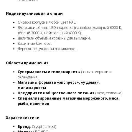
Индивидуализация и опции
Окраска корпуса в любой цвет RAL.
Влагозащищённая LED-подсветка (на выбор: холодный 6000 К,
тёплый 3000 К, нейтральный 4000 К).
Делители объёма и корзины для выкладки.
Защитные бамперы.
Деревянная упаковка в комплекте.
Области применения
Супермаркеты и гипермаркеты
(зоны заморозки и
охлаждения)
Магазины формата «экспресс», «у дома»,
минимаркеты
Предприятия общественного питания
(кафе, столовые)
Специализированные магазины мороженого, мяса,
рыбы, напитков
Характеристики
Бренд:
Cryspi (Italfrost)
Модель:
RONDO