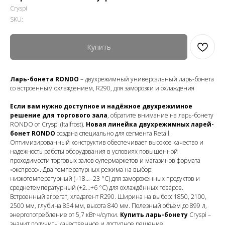
Cryspi
SKU:
Купить
Ларь-бонета RONDO
– двухрежимный универсальный ларь-бонета
со встроенным охлаждением, R290, для заморозки и охлаждения
Если вам нужно доступное и надёжное двухрежимное
решение для торгового зала
, обратите внимание на ларь-бонету
RONDO от Cryspi (Italfrost).
Новая линейка двухрежимных ларей-
бонет RONDO
создана специально для сегмента Retail.
Оптимизированный конструктив обеспечивает высокое качество и
надежность работы оборудования в условиях повышенной
проходимости торговых залов супермаркетов и магазинов формата
«экспресс». Два температурных режима на выбор:
низкотемпературный (–18…–23 °C) для замороженных продуктов и
среднетемпературный (+2…+6 °C) для охлаждённых товаров.
Встроенный агрегат, хладагент R290. Ширина на выбор: 1850, 2100,
2500 мм, глубина 854 мм, высота 840 мм. Полезный объём до 899 л,
энергопотребление от 5,7 кВт·ч/сутки.
Купить ларь-бонету
Cryspi –
значит получить качественное и доступное решение.