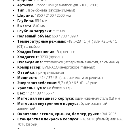
Артикул:
Rondo 1850 (и аналоги для 2100, 2500)
Тип:
Ларь-бонета (двухрежимный)
Ширина:
1850 / 2100 / 2500 мм
Глубина:
854 мм
Высота:
840 мм
Глубина загрузки:
535 мм
Полезный объём:
650 / 738 / 899 л
Температурные режимы:
–18…–23 °C (НТ) или +2…+6 °C
(СТ) на выбор
Хладообеспечение:
Встроенное
Хладагент:
R290 (пропан)
Охлаждение:
статическое (испаритель skin-тип, алюминий)
Компрессор:
EMBRACO (энергоэффективный)
Оттайка:
принудительная
Мощность:
424 / 374 Вт (в зависимости от режима)
Энергопотребление:
5,7 / 6,0 / 6,5 кВт·ч/сутки
Уровень шума:
не более 60 дБ
Вес:
112 / 138 / 155 кг
Материал внешнего корпуса:
оцинкованная сталь 0,8 мм
Материал внутреннего корпуса:
буклированный
алюминий
Окантовка стекла, крышка, бампер, ручки:
RAL 7035
Стандартная покраска корпуса:
RAL 9016 (белый) или RAL
7016 (серый)