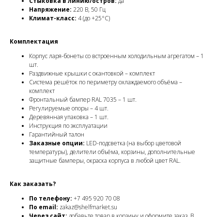
Стыковка в линию/остров:
да
Напряжение:
220 В, 50 Гц
Климат-класс:
4 (до +25°C)
Комплектация
Корпус ларя-бонеты со встроенным холодильным агрегатом – 1
шт.
Раздвижные крышки с окантовкой – комплект
Система решёток по периметру охлаждаемого объёма –
комплект
Фронтальный бампер RAL 7035 – 1 шт.
Регулируемые опоры – 4 шт.
Деревянная упаковка – 1 шт.
Инструкция по эксплуатации
Гарантийный талон
Заказные опции:
LED-подсветка (на выбор цветовой
температуры), делители объёма, корзины, дополнительные
защитные бамперы, окраска корпуса в любой цвет RAL.
Как заказать?
По телефону:
+7 495 920 70 08
По email:
zakaz@shelfmarket.su
Через сайт:
добавьте товар в корзину и оформите заказ. В