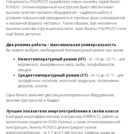
Специалисты ITALFROST разработали новую линейку ларей-бонет
RONDO. Оптимизированный конструктив бонет обеспечивает
высокое качество торгового оборудования – надёжную работу в
условиях повышенной проходимости в торговых залах супермаркетов
и магазинов формата «экспресс». Таким образом, при неизменно
высоком качестве и функциональности, лари-бонеты ITALFROST стали
ещё более доступны.
Два режима работы – максимальная универсальность
Вы можете выбрать необходимый температурный режим при заказе:
Низкотемпературный режим (НТ)
– от –18 до –23 °C – для
мороженого, замороженных мяса, рыбы, полуфабрикатов,
овощей.
Среднетемпературный режим (СТ)
– от +2 до +6 °C – для
охлаждённых напитков, молочной продукции, гастрономии,
десертов, салатов.
Одна бонета заменяет два специализированных оборудования,
экономя пространство и бюджет.
Лучшие показатели энергопотребления в своём классе
Благодаря энергоэффективному компрессору EMBRACO, работе на
экологичном хладагенте R290 (пропан), а также оптимизированной
конструкции, бонеты RONDO демонстрируют низкое
энергопотребление – от 5,7 до 6,5 кВт·ч/сутки. Уровень шума не