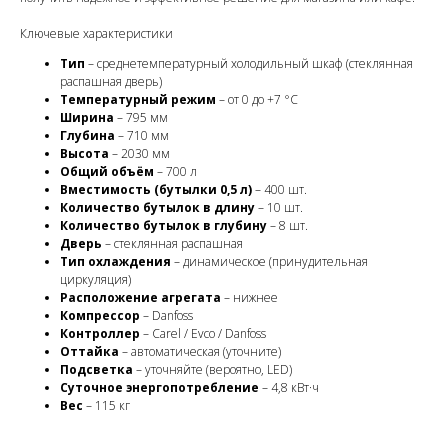
Ключевые характеристики
Тип
– среднетемпературный холодильный шкаф (стеклянная
распашная дверь)
Температурный режим
– от 0 до +7 °C
Ширина
– 795 мм
Глубина
– 710 мм
Высота
– 2030 мм
Общий объём
– 700 л
Вместимость (бутылки 0,5 л)
– 400 шт.
Количество бутылок в длину
– 10 шт.
Количество бутылок в глубину
– 8 шт.
Дверь
– стеклянная распашная
Тип охлаждения
– динамическое (принудительная
циркуляция)
Расположение агрегата
– нижнее
Компрессор
– Danfoss
Контроллер
– Carel / Evco / Danfoss
Оттайка
– автоматическая (уточните)
Подсветка
– уточняйте (вероятно, LED)
Суточное энергопотребление
– 4,8 кВт·ч
Вес
– 115 кг