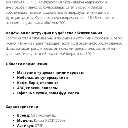
диапазоне 0…+7 °C. Компрессор Danfoss – эталон надёжности и
энергоэффективности. Контроллеры Carel, Evco или Danfoss
обеспечивают точное поддержание температуры, индикацию и
функции защиты. Суточное энергопотребление – 4,8 кВт·ч, что очень
экономично для шкафа объёмом 700 л.
Надёжная конструкция и удобство обслуживания
Корпус из стали с полимерным покрытием устойчив к коррозии и легко
моется. Нижний агрегат упрощает доступ для сервисного обслуживания.
Шкаф оснащён регулируемыми ножками, автоматической оттайкой
(уточните) и внутренней подсветкой (вероятно, LED).
Области применения
Магазины «у дома», минимаркеты
Небольшие супермаркеты
Кафе, бары, столовые
АЗС, киоски, вокзалы
Офисные кухни, зоны фуд-корта
Характеристики
Бренд:
МариХолодМаш
Модель:
Капри 0,7СК (700л)
Артикул:
07SK