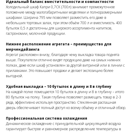
Идеальный баланс вместительности и компактности
Холодильный шкаф Капри 0,7СК (700л) занимает промежуточное
положение между малогабаритными моделями и полноразмерными
шкафами. Ширина 795 мм позволяет разместить его даже в
небольших торговых залах, при этом объём 700 л и вместимость 400
бутылок 0,5 л достаточны для широкого ассортимента напитков,
гастрономии, молочной продукции.
Нижнее расположение агрегата – преимущество для
мерчендайзинга
Агрегат расположен внизу, благодаря чему выкладка товара поднята
выше. Покупатели отлично видят продукцию даже на самых нижних
полках, даже если шкаф установлен за другой витриной или в линии с
прилавками. Это повышает продажи и делает экспозицию более
выгодной.
Удобная выкладка – 10 бутылок в длину и 8 в глубину
На каждой полке помещается 10 бутылок в длину и 8 в глубину – итого
80 бутылок на полку. Такая глубина позволяет размещать товар в 2-3
ряда, эффективно используя пространство. Стеклянная распашная
дверь обеспечивает полный доступ ко всему объёму и отличный обзор.
Профессиональная система охлаждения
Динамическое охлаждение с принудительной циркуляцией воздуха
гарантирует быстрое и равномерное распределение температуры в