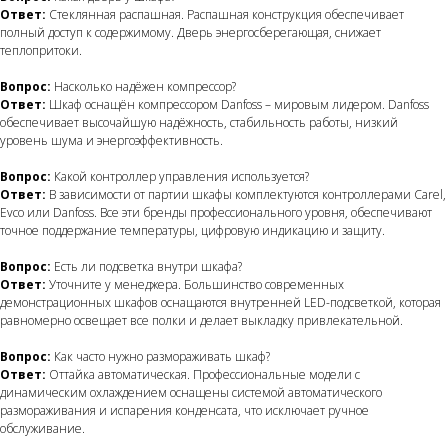
Ответ:
Стеклянная распашная. Распашная конструкция обеспечивает
полный доступ к содержимому. Дверь энергосберегающая, снижает
теплопритоки.
Вопрос:
Насколько надёжен компрессор?
Ответ:
Шкаф оснащён компрессором Danfoss – мировым лидером. Danfoss
обеспечивает высочайшую надёжность, стабильность работы, низкий
уровень шума и энергоэффективность.
Вопрос:
Какой контроллер управления используется?
Ответ:
В зависимости от партии шкафы комплектуются контроллерами Carel,
Evco или Danfoss. Все эти бренды профессионального уровня, обеспечивают
точное поддержание температуры, цифровую индикацию и защиту.
Вопрос:
Есть ли подсветка внутри шкафа?
Ответ:
Уточните у менеджера. Большинство современных
демонстрационных шкафов оснащаются внутренней LED-подсветкой, которая
равномерно освещает все полки и делает выкладку привлекательной.
Вопрос:
Как часто нужно размораживать шкаф?
Ответ:
Оттайка автоматическая. Профессиональные модели с
динамическим охлаждением оснащены системой автоматического
размораживания и испарения конденсата, что исключает ручное
обслуживание.