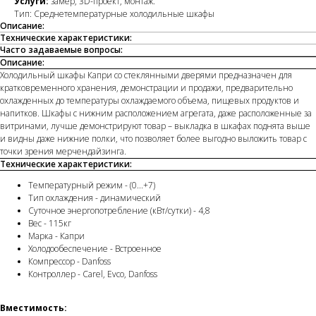
Услуги:
замер, 3D-проект, монтаж.
Тип: Среднетемпературные холодильные шкафы
Описание:
Технические характеристики:
Часто задаваемые вопросы:
Описание:
Холодильный шкафы Капри со стеклянными дверями предназначен для
кратковременного хранения, демонстрации и продажи, предварительно
охлажденных до температуры охлаждаемого объема, пищевых продуктов и
напитков. Шкафы с нижним расположением агрегата, даже расположенные за
витринами, лучше демонстрируют товар – выкладка в шкафах поднята выше
и видны даже нижние полки, что позволяет более выгодно выложить товар с
точки зрения мерчендайзинга.
Технические характеристики:
Температурный режим - (0...+7)
Тип охлаждения - динамический
Суточное энергопотребление (кВт/сутки) - 4,8
Вес - 115кг
Марка - Капри
Холодообеспечение - Встроенное
Компрессор - Danfoss
Контроллер - Carel, Evco, Danfoss
Вместимость: