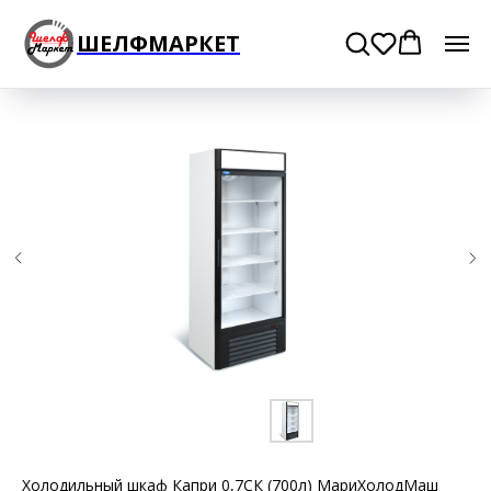
ШЕЛФМАРКЕТ
Холодильный шкаф Капри 0,7СК (700л) МариХолодМаш