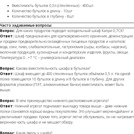
Вместимость бутылок 0,5л (стеклянных) - 400шт.
Количество бутылок в длину - 10шт
Количество бутылок в глубину - 8шт
Часто задаваемые вопросы:
Вопрос:
Для каких продуктов подходит холодильный шкаф Капри 0,7СК?
Ответ:
Шкаф предназначен для кратковременного хранения, демонстрации
и продажи предварительно охлаждённых пищевых продуктов и напитков:
вода, соки, пиво, слабоалкогольные, гастрономия (сыры, колбасы, нарезки),
молочная продукция, кулинарные и кондитерские изделия, фрукты, овощи.
Температура 0…+7 °C – универсальный диапазон.
Вопрос:
Какова вместительность шкафа в бутылках?
Ответ:
Шкаф вмещает до 400 стеклянных бутылок объёмом 0,5 л. На одной
полке помещается 10 бутылок в длину и 8 бутылок в глубину. Для других
форматов упаковки (ПЭТ, алюминиевые банки) вместимость может быть
выше.
Вопрос:
В чём преимущество нижнего расположения агрегата?
Ответ:
Нижний агрегат поднимает выкладку товара выше – даже нижние
полки становятся хорошо видны покупателям. Это улучшает мерчендайзинг и
увеличивает продажи. Кроме того, агрегат легче обслуживать, он не нагревает
верхнюю часть шкафа и не мешает обзору.
Вопрос:
Какая дверь у шкафа?