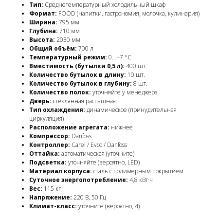
Тип:
Среднетемпературный холодильный шкаф
Формат:
FOOD (напитки, гастрономия, молочка, кулинария)
Ширина:
795 мм
Глубина:
710 мм
Высота:
2030 мм
Общий объём:
700 л
Температурный режим:
0…+7 °C
Вместимость (бутылки 0,5 л):
400 шт.
Количество бутылок в длину:
10 шт.
Количество бутылок в глубину:
8 шт.
Количество полок:
уточняйте у менеджера
Дверь:
стеклянная распашная
Тип охлаждения:
динамическое (принудительная
циркуляция)
Расположение агрегата:
нижнее
Компрессор:
Danfoss
Контроллер:
Carel / Evco / Danfoss
Оттайка:
автоматическая (уточните)
Подсветка:
уточняйте (вероятно, LED)
Материал корпуса:
сталь с полимерным покрытием
Суточное энергопотребление:
4,8 кВт·ч
Вес:
115 кг
Напряжение:
220 В, 50 Гц
Климат-класс:
уточните (вероятно, 4)