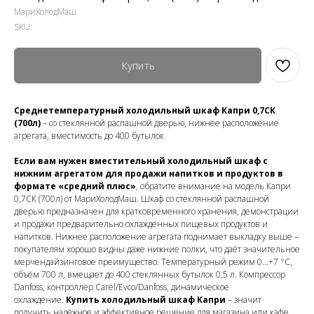
МариХолодМаш
SKU:
Купить
Среднетемпературный холодильный шкаф Капри 0,7СК
(700л)
– со стеклянной распашной дверью, нижнее расположение
агрегата, вместимость до 400 бутылок
Если вам нужен вместительный холодильный шкаф с
нижним агрегатом для продажи напитков и продуктов в
формате «средний плюс»
, обратите внимание на модель Капри
0,7СК (700л) от МариХолодМаш. Шкаф со стеклянной распашной
дверью предназначен для кратковременного хранения, демонстрации
и продажи предварительно охлаждённых пищевых продуктов и
напитков. Нижнее расположение агрегата поднимает выкладку выше –
покупателям хорошо видны даже нижние полки, что даёт значительное
мерчендайзинговое преимущество. Температурный режим 0…+7 °C,
объём 700 л, вмещает до 400 стеклянных бутылок 0,5 л. Компрессор
Danfoss, контроллер Carel/Evco/Danfoss, динамическое
охлаждение.
Купить холодильный шкаф Капри
– значит
получить надёжное и эффективное решение для магазина или кафе.