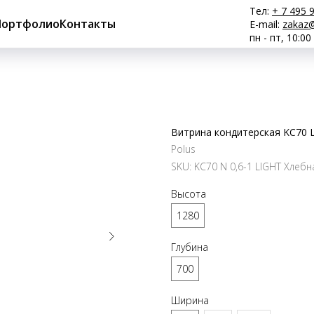
Тел:
+ 7 495 
Портфолио
Контакты
E-mail:
zakaz@
пн - пт, 10:00
Витрина кондитерская KC70 L
Polus
SKU:
KC70 N 0,6-1 LIGHT Хлебн
Высота
1280
Глубина
700
Ширина