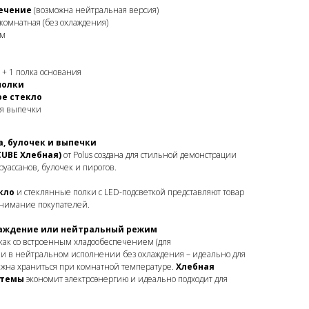
ечение
(возможна нейтральная версия)
комнатная (без охлаждения)
мм
+ 1 полка основания
полки
е стекло
я выпечки
, булочек и выпечки
CUBE Хлебная)
от Polus создана для стильной демонстрации
руассанов, булочек и пирогов.
кло
и стеклянные полки с LED-подсветкой представляют товар
внимание покупателей.
лаждение или нейтральный режим
 как со встроенным хладообеспечением (для
к и в нейтральном исполнении без охлаждения – идеально для
олжна храниться при комнатной температуре.
Хлебная
стемы
экономит электроэнергию и идеально подходит для