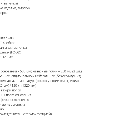
ей выпечки).
е изделия, пироги).
корты.
 Хлебная)
HT Хлебная
рина для выпечки
делия (FOOD)
/ 1320 мм
 основания – 500 мм; навесные полки – 350 мм (3 шт.)
енное (опционально) / нейтральное (без охлаждения)
комнатная температура (при отсутствии охлаждения)
20 мм) / 120 кг (1320 мм)
 каждой полки
+ 1 полка основания
ферическое стекло
ые из оргстекла
во
с охлаждением – с термоизоляцией)