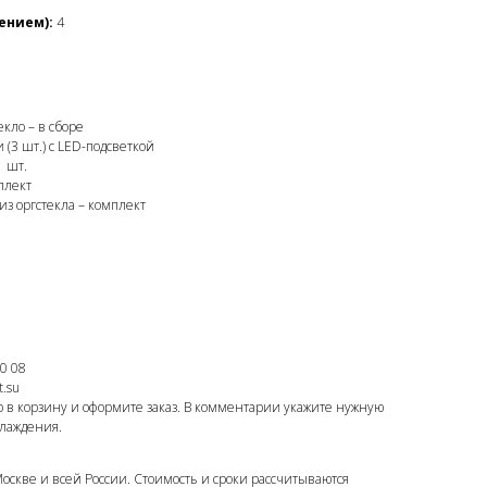
ением):
4
кло – в сборе
(3 шт.) с LED-подсветкой
1 шт.
плект
из оргстекла – комплект
0 08
.su
р в корзину и оформите заказ. В комментарии укажите нужную
лаждения.
Москве и всей России. Стоимость и сроки рассчитываются