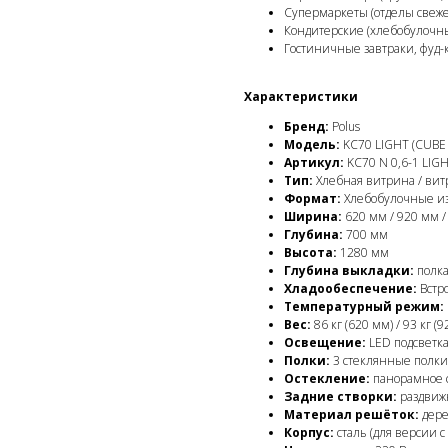
Супермаркеты (отделы свеж
Кондитерские (хлебобулочны
Гостиничные завтраки, фуд-
Характеристики
Бренд:
Polus
Модель:
KC70 LIGHT (CUBE
Артикул:
KC70 N 0,6-1 LIG
Тип:
Хлебная витрина / вит
Формат:
Хлебобулочные из
Ширина:
620 мм / 920 мм 
Глубина:
700 мм
Высота:
1280 мм
Глубина выкладки:
полка
Хладообеспечение:
Встро
Температурный режим:
Вес:
86 кг (620 мм) / 93 кг (9
Освещение:
LED подсветка
Полки:
3 стеклянные полки 
Остекление:
панорамное с
Задние створки:
раздвижн
Материал решёток:
дере
Корпус:
сталь (для версии 