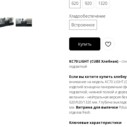
620
920
1320
Хладообеспечение
Встроенное
Купить
KC70 LIGHT (CUBE Хлебная)
– сти
подсветкой
Если вы хотите купить хлебн
внимание на модель KC70 LIGHT (CU
изделий оснащена панорамным сфе
подсветкой, нижней полкой и дер
желанию – нейтральная версия без
620/920/1320 мм. Глубина выкладк
мм.
Витрина для выпечки
Polus
отделов fresh.
Ключевые характеристики