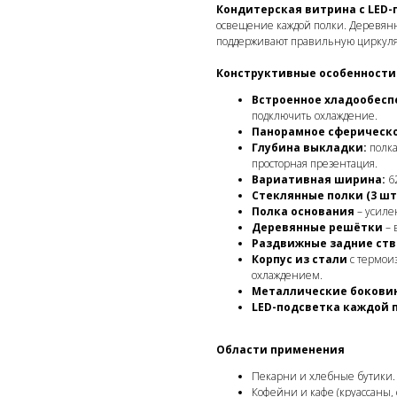
Кондитерская витрина с LED
освещение каждой полки. Деревян
поддерживают правильную циркуля
Конструктивные особенности
Встроенное хладообесп
подключить охлаждение.
Панорамное сферическо
Глубина выкладки:
полка
просторная презентация.
Вариативная ширина:
62
Стеклянные полки (3 шт
Полка основания
– усиле
Деревянные решётки
– 
Раздвижные задние ств
Корпус из стали
с термоиз
охлаждением.
Металлические боковин
LED-подсветка каждой 
Области применения
Пекарни и хлебные бутики.
Кофейни и кафе (круассаны, 