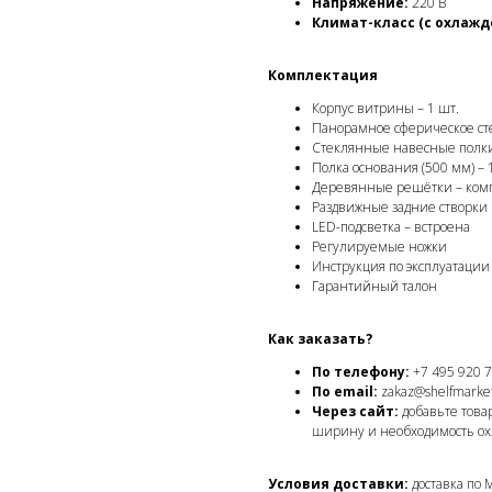
Напряжение:
220 В
Климат-класс (с охлажд
Комплектация
Корпус витрины – 1 шт.
Панорамное сферическое сте
Стеклянные навесные полки 
Полка основания (500 мм) – 
Деревянные решётки – ком
Раздвижные задние створки 
LED-подсветка – встроена
Регулируемые ножки
Инструкция по эксплуатации
Гарантийный талон
Как заказать?
По телефону:
+7 495 920 7
По email:
zakaz@shelfmarket
Через сайт:
добавьте това
ширину и необходимость ох
Условия доставки:
доставка по 