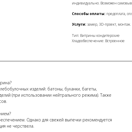
индивидуально. Возможен самовыв
Способы оплаты:
предоплата, опл
Услуги:
замер, 3D-проект, монтаж.
Тип: Витрины кондитерские
Хладообеспечение: Встроенное
трина?
ебобулочных изделий: батоны, буханки, багеты,
изделий (при использовании нейтрального режима). Также
сов.
нием?
беспечением. Однако для свежей выпечки рекомендуется
ия не черствела.