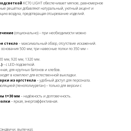
-подсветкой
KC70 LIGHT обеспечивает мягкое, равномерное
ные решётки добавляют натуральный, уютный акцент и
цию воздуха, предотвращая отсыревание изделий.
ечение
(опционально) – при необходимости можно
е стекло
– максимальный обзор, отсутствие искажений.
 основания 500 мм; три навесные полки по 350 мм –
0 мм, 920 мм, 1320 мм.
.)
– с LED-подсветкой.
нная, для крупных батонов и хлебов.
входят в комплект для естественной выкладки.
орки из оргстекла
– удобный доступ для персонала.
оляцией (пенополиуретан) – только для версии с
ы t=30 мм
– надёжность и долговечность.
полки
– яркая, энергоэффективная.
сэндвичи, выпечка).