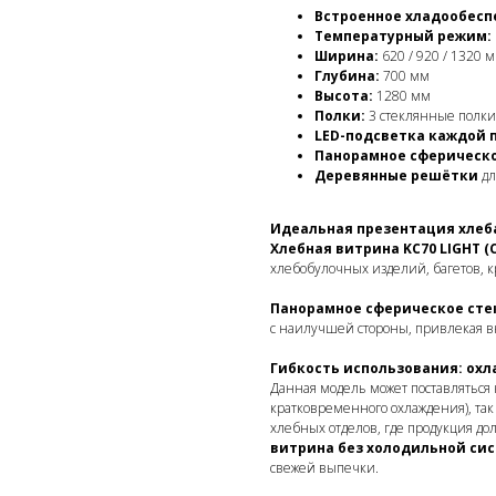
Встроенное хладообесп
Температурный режим:
Ширина:
620 / 920 / 1320 
Глубина:
700 мм
Высота:
1280 мм
Полки:
3 стеклянные полки 
LED-подсветка каждой 
Панорамное сферическо
Деревянные решётки
дл
Идеальная презентация хлеба
Хлебная витрина KC70 LIGHT (
хлебобулочных изделий, багетов, к
Панорамное сферическое сте
с наилучшей стороны, привлекая 
Гибкость использования: ох
Данная модель может поставляться
кратковременного охлаждения), та
хлебных отделов, где продукция д
витрина без холодильной си
свежей выпечки.