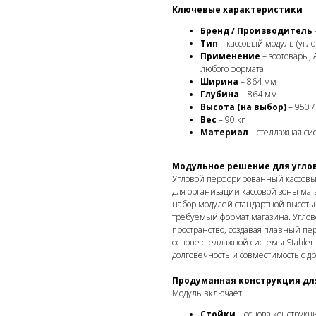
Ключевые характеристики
Бренд / Производитель
Тип
– кассовый модуль (уг
Применение
– зоотовары, 
любого формата
Ширина
– 864 мм
Глубина
– 864 мм
Высота (на выбор)
– 950 
Вес
– 90 кг
Материал
– стеллажная сис
Модульное решение для угло
Угловой перфорированный кассовый
для организации кассовой зоны маг
набор модулей стандартной высоты 
требуемый формат магазина. Углов
пространство, создавая плавный пе
основе стеллажной системы Stahler 
долговечность и совместимость с 
Продуманная конструкция дл
Модуль включает:
Стойки
– основа конструкц