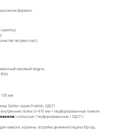
магазинах формата:
 красоты)
)
качестве экспресс-касс)
ованный кассовый модуль
rf950
 1150 мм
ема Stahler серия Praktish, ЛДСП
2 внутренние полки G=470 мм + перфорированные панели
панели:
сплошные / перфорированные / ЛДСП /
ля навески, корзины, встройка денежного ящика flip-top,