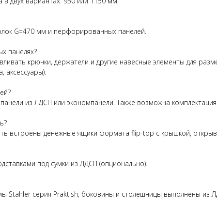
 в двух вариантах: 950 или 1150 мм.
полок G=470 мм и перфорированных панелей.
х панелях?
ливать крючки, держатели и другие навесные элементы для раз
, аксессуары).
ей?
анели из ЛДСП или экономпанели. Также возможна комплектация 
ь?
ыть встроены денежные ящики формата flip-top с крышкой, откры
одставками под сумки из ЛДСП (опционально).
ы Stahler серия Praktish, боковины и столешницы выполнены из Л