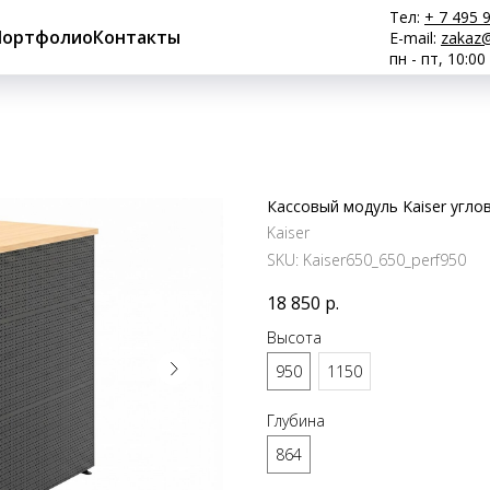
Тел:
+ 7 495 
Портфолио
Контакты
E-mail:
zakaz@
пн - пт, 10:00
Кассовый модуль Kaiser угло
Kaiser
SKU:
Kaiser650_650_perf950
18 850
р.
Высота
950
1150
Глубина
864