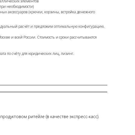
аллических элементов
при необходимости)
ых аксессуаров (крючки, корзины, встройка денежного
идуальный расчёт и предложим оптимальную конфигурацию.
Москве и всей России. Стоимость и сроки рассчитываются
ата по счёту для юридических лиц, лизинг.
продуктовом ритейле (в качестве экспресс-касс).