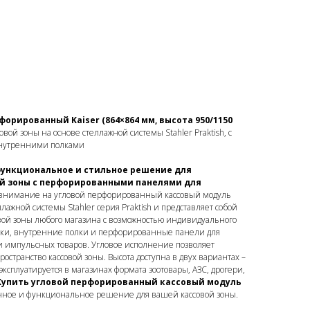
орированный Kaiser (864×864 мм, высота 950/1150
ой зоны на основе стеллажной системы Stahler Praktish, с
нутренними полками
функциональное и стильное решение для
ой зоны с перфорированными панелями для
е внимание на угловой перфорированный кассовый модуль
ллажной системы Stahler серия Praktish и представляет собой
ой зоны любого магазина с возможностью индивидуального
ойки, внутренние полки и перфорированные панели для
 импульсных товаров. Угловое исполнение позволяет
остранство кассовой зоны. Высота доступна в двух вариантах –
ксплуатируется в магазинах формата зоотовары, АЗС, дрогери,
Купить угловой перфорированный кассовый модуль
нное и функциональное решение для вашей кассовой зоны.