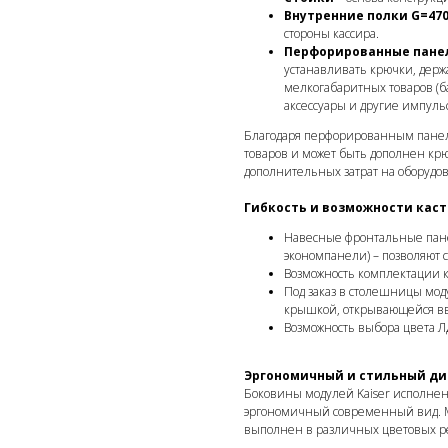
Внутренние полки G=47
стороны кассира.
Перфорированные пане
устанавливать крючки, дер
мелкогабаритных товаров (б
аксессуары и другие импул
Благодаря перфорированным панел
товаров и может быть дополнен кр
дополнительных затрат на оборудо
Гибкость и возможности кас
Навесные фронтальные пан
экономпанели) – позволяют 
Возможность комплектации к
Под заказ в столешницы моду
крышкой, открывающейся вв
Возможность выбора цвета Л
Эргономичный и стильный ди
Боковины модулей Kaiser исполнен
эргономичный современный вид. М
выполнен в различных цветовых 