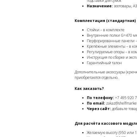
подставки для сумок
Назначение:
зоотовары, АЗ
Комплектация (стандартная)
Стойки – в комплекте
Внутренние полки G=470 мм
Перфорированные панели –
Крепёжные элементы – в ко
Регулируемые опоры – в ко
Инструкция по сборке и экс
Гарантийный талон
Дополнительные аксессуары (крючк
приобретаются отдельно.
Как заказать?
По телефону:
+7 495 920 7
По email:
zakaz@shelfmarket
Через сайт:
добавьте товар
Для расчёта кассового модул
Желаемую высоту (950 или 