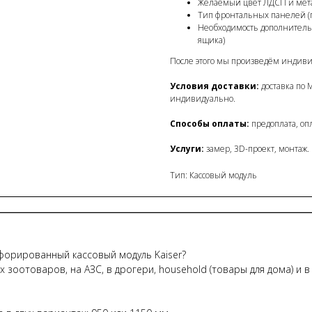
Желаемый цвет ЛДСП и мет
Тип фронтальных панелей (
Необходимость дополнительн
ящика)
После этого мы произведём индив
Условия доставки:
доставка по 
индивидуально.
Способы оплаты:
предоплата, опл
Услуги:
замер, 3D-проект, монтаж.
Тип: Кассовый модуль
форированный кассовый модуль Kaiser?
зоотоваров, на АЗС, в дрогери, household (товары для дома) и в 