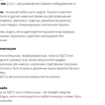
0 мм
(2 шт.) – для размещения товаров и оборудования со
ли
– основная особенность модуля. Панели позволяют
жатели и другие навесные элементы для размещения
атарейки, зажигалки, леденцы, жевательная резинка,
ьсные товары), стимулирующих спонтанные покупки.
ям, модуль легко адаптируется под различные форматы
ючками, корзинами и другими аксессуарами без
вание.
томизации
ели (сплошные, перфорированные, панели ЛДСП или
сделать кассовую зону зоной импульсной продажи.
рючками для навески, корзинами, подставками под сумки.
ля могут быть встроены денежные ящики формата flip-top с
ерх.
ДСП и металлических элементов по каталогу.
зайн
ы из ЛДСП, как и столешницы – это придаёт модулям
одуль легко интегрируется в любой интерьер и может быть
решениях.