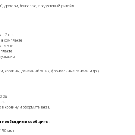
С, дрогери, household, продуктовый ритейл
 – 2 шт.
 в комплекте
мплекте
мплекте
плуатации
и, корзины, денежный ящик, фронтальные панели и др.)
0 08
.su
 в корзину и оформите заказ.
я необходимо сообщить:
1150 мм)