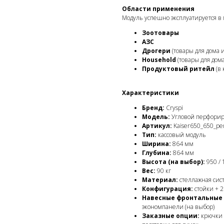
Области применения
Модуль успешно эксплуатируется в 
Зоотовары
АЗС
Дрогери
(товары для дома и
Household
(товары для дома
Продуктовый ритейл
(в 
Характеристики
Бренд:
Cryspi
Модель:
Угловой перфорир
Артикул:
Kaiser650_650_pe
Тип:
кассовый модуль
Ширина:
864 мм
Глубина:
864 мм
Высота (на выбор):
950 /
Вес:
90 кг
Материал:
стеллажная сист
Конфигурация:
стойки + 
Навесные фронтальные 
экономпанели (на выбор)
Заказные опции:
крючки д