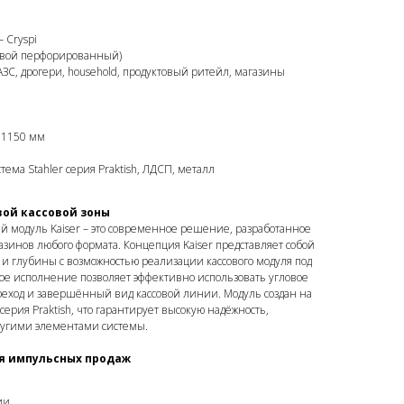
– Cryspi
ловой перфорированный)
АЗС, дрогери, household, продуктовый ритейл, магазины
/ 1150 мм
тема Stahler серия Praktish, ЛДСП, металл
вой кассовой зоны
 модуль Kaiser – это современное решение, разработанное
азинов любого формата. Концепция Kaiser представляет собой
и глубины с возможностью реализации кассового модуля под
ое исполнение позволяет эффективно использовать угловое
реход и завершённый вид кассовой линии. Модуль создан на
серия Praktish, что гарантирует высокую надёжность,
другими элементами системы.
я импульсных продаж
ии.