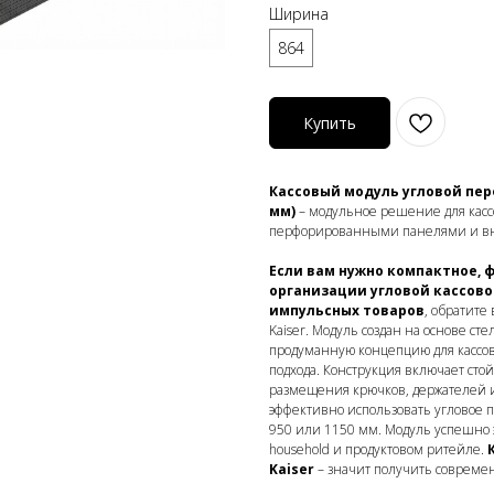
Ширина
864
Купить
Кассовый модуль угловой перф
мм)
– модульное решение для кассов
перфорированными панелями и в
Если вам нужно компактное, 
организации угловой кассов
импульсных товаров
, обратит
Kaiser. Модуль создан на основе сте
продуманную концепцию для кассов
подхода. Конструкция включает ст
размещения крючков, держателей и
эффективно использовать угловое пр
950 или 1150 мм. Модуль успешно э
household и продуктовом ритейле.
Kaiser
– значит получить совреме