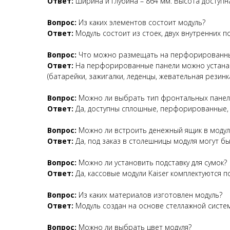
Ответ:
Ширина и глубина – 864 мм. Высота доступна
Вопрос:
Из каких элементов состоит модуль?
Ответ:
Модуль состоит из стоек, двух внутренних 
Вопрос:
Что можно размещать на перфорированны
Ответ:
На перфорированные панели можно устанав
(батарейки, зажигалки, леденцы, жевательная резинка
Вопрос:
Можно ли выбрать тип фронтальных панел
Ответ:
Да, доступны сплошные, перфорированные, п
Вопрос:
Можно ли встроить денежный ящик в модул
Ответ:
Да, под заказ в столешницы модуля могут б
Вопрос:
Можно ли установить подставку для сумок?
Ответ:
Да, кассовые модули Kaiser комплектуются п
Вопрос:
Из каких материалов изготовлен модуль?
Ответ:
Модуль создан на основе стеллажной систем
Вопрос:
Можно ли выбрать цвет модуля?