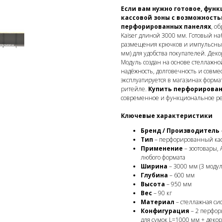
Если вам нужно готовое, фун
кассовой зоны с возможност
перфорированных панелях
, о
Kaiser длиной 3000 мм. Готовый на
размещения крючков и импульсных т
мм) для удобства покупателей. Де
Модуль создан на основе стеллажной
надёжность, долговечность и совм
эксплуатируется в магазинах формат
ритейле.
Купить перфорирован
современное и функциональное ре
Ключевые характеристики
Бренд / Производитель
Тип
– перфорированный кас
Применение
– зоотовары, 
любого формата
Ширина
– 3000 мм (3 модул
Глубина
– 600 мм
Высота
– 950 мм
Вес
– 90 кг
Материал
– стеллажная сис
Конфигурация
– 2 перфор
для сумок L=1000 мм + дек