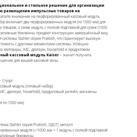
кциональное и стильное решение для организации
ью размещения импульсных товаров на
братите внимание на перфорированный кассовый модуль
бор включает два перфорированных модуля (по 1000 мм) для
оваров, а также модуль с полкой-подставкой для сумок (1000
коративные боковины придают конструкции завершённый вид.
 системы Stahler серия Praktish, что гарантирует высокую
естимость с другими элементами системы. Успешно
а зоотовары, АЗС, дрогери, household и продуктовом
ный кассовый модуль Kaiser
– значит получить
шение для вашей кассовой зоны.
– Cryspi
совый модуль (готовый набор)
АЗС, дрогери, household, продуктовый ритейл, магазины
я по 1000 мм)
тема Stahler серия Praktish, ЛДСП, металл
ированных модуля L=1000 мм + 1 модуль с полкой-подставкой
оративные боковины