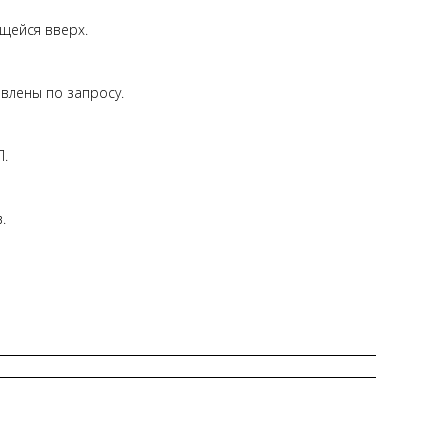
щейся вверх.
овлены по запросу.
П.
.