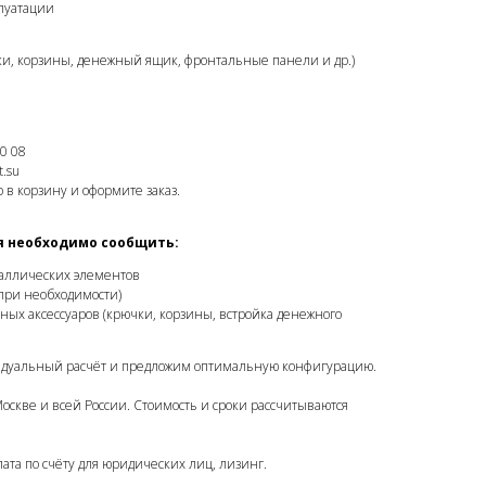
плуатации
и, корзины, денежный ящик, фронтальные панели и др.)
0 08
.su
 в корзину и оформите заказ.
я необходимо сообщить:
аллических элементов
при необходимости)
ых аксессуаров (крючки, корзины, встройка денежного
идуальный расчёт и предложим оптимальную конфигурацию.
Москве и всей России. Стоимость и сроки рассчитываются
ата по счёту для юридических лиц, лизинг.