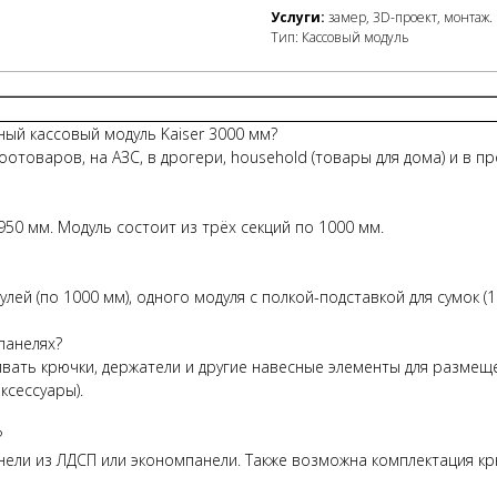
Услуги:
замер, 3D-проект, монтаж.
Тип: Кассовый модуль
ый кассовый модуль Kaiser 3000 мм?
отоваров, на АЗС, в дрогери, household (товары для дома) и в про
950 мм. Модуль состоит из трёх секций по 1000 мм.
ей (по 1000 мм), одного модуля с полкой-подставкой для сумок (
панелях?
ать крючки, держатели и другие навесные элементы для размещ
ксессуары).
?
ели из ЛДСП или экономпанели. Также возможна комплектация кр