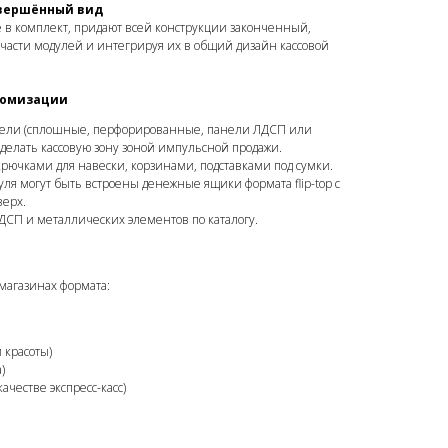
авершённый вид
в комплект, придают всей конструкции законченный,
 части модулей и интегрируя их в общий дизайн кассовой
томизации
ели (сплошные, перфорированные, панели ЛДСП или
сделать кассовую зону зоной импульсной продажи.
рючками для навески, корзинами, подставками под сумки.
ля могут быть встроены денежные ящики формата flip-top с
ерх.
ДСП и металлических элементов по каталогу.
магазинах формата:
 красоты)
)
качестве экспресс-касс)