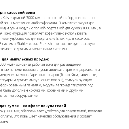
для кассовой зоны
Kaiser длиной 3000 мм – это готовый набор, специально
й зоны магазинов любого формата. В комплект входят два
м) и один модуль с полкой-подставкой для сумок (1000 мм), а
ая конфигурация позволяет эффективно использовать
ивая удобство как для покупателей, так и для кассиров.
 системы Stahler серия Praktish, что гарантирует высокую
естимость с другими элементами системы.
 для импульсных продаж
000 мм) – основная рабочая зона для размещения
нные панели позволяют устанавливать крючки, держатели и
мещения мелкогабаритных товаров (батарейки, зажигалки,
сессуары и другие импульсные товары), стимулирующих
рфорированным панелям, модуль легко адаптируется под
ет быть дополнен крючками, корзинами и другими
атрат на оборудование.
для сумок – комфорт покупателей
ок (1000 мм) обеспечивает удобство для покупателей, позволяя
оплаты. Это повышает качество обслуживания и создаёт
азине.