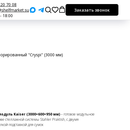
920 70 08
shelfmarket.su
Заказать звонок
 - 18:00
орированный "Cryspi" (3000 мм)
дуль Kaiser (3000×600×950 мм)
– готовое модульное
е стеллажной системы Stahler Praktish, с двумя
кой-подставкой для сумок