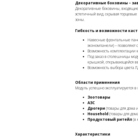
Декоративные боковины – з
Декоративные боковины, входящие 
эстетичный вид, скрывая торцевые
зоны.
Гибкость и возможности кас
Навесные фронтальные пан
экономпанели) – позволяют 
Возможность комплектации к
Под заказ в столешницы моду
крышкой, открывающейся вв
Возможность выбора цвета Л
Области применения
Модуль успешно эксплуатируется в 
Зоотовары
АЗС
Дрогери
(товары для дома и
Household
(товары для дома
Продуктовый ритейл
(в 
Характеристики