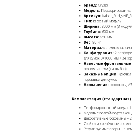
Бренд:
Cryspi
Модель:
Перфорированный 
Артикул:
Kaiser_Perf_setP_
Тип:
кассовый модуль
Ширина:
3000 мм (3 модуля
Глубина:
600 мм
Высота:
950 мм
Вес:
90 кг
Материал:
стеллажная сист
Конфигурация:
2 перфори
для сумок L=1000 мм + дек
Навесные фронтальные 
экономпанели (на выбор)
Заказные опции:
крючки д
подставки для сумок
Назначение:
зоотовары, АЗ
Комплектация (стандартная)
Перфорированный модуль L=
Модуль с полкой-подставкой 
Декоративные боковины – 2
Стойки и крепёжные элемен
Регулируемые опоры – в ко