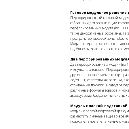
Готовое модульное решение 
Перфорированный кассовый модуль 
собранный для организации кассово
перфорированных модуля (по 1000 м
также декоративные боковины. Так
пространство кассовой зоны, обеспеч
Модуль создан на основе стеллажной
надёжность, долговечность и совм
Два перфорированных модуля
Два перфорированных модуля (по 1
импульсных товаров. Перфорирова
другие навесные элементы для раз
леденцы, жевательная резинка, ак
спонтанные покупки. Благодаря пе
различные форматы товаров и мож
аксессуарами без дополнительных з
Модуль с полкой-подставкой 
Модуль с полкой-подставкой для сум
разместить личные вещи во время 
положительное впечатление о маг