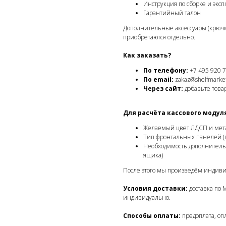
Инструкция по сборке и экс
Гарантийный талон
Дополнительные аксессуары (крючк
приобретаются отдельно.
Как заказать?
По телефону:
+7 495 920 7
По email:
zakaz@shelfmarket
Через сайт:
добавьте товар
Для расчёта кассового модул
Желаемый цвет ЛДСП и мет
Тип фронтальных панелей (
Необходимость дополнительн
ящика)
После этого мы произведём индив
Условия доставки:
доставка по 
индивидуально.
Способы оплаты:
предоплата, опл