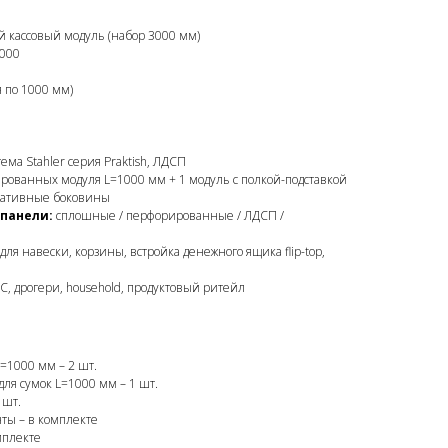
кассовый модуль (набор 3000 мм)
3000
 по 1000 мм)
ема Stahler серия Praktish, ЛДСП
рованных модуля L=1000 мм + 1 модуль с полкой-подставкой
оративные боковины
панели:
сплошные / перфорированные / ЛДСП /
ля навески, корзины, встройка денежного ящика flip-top,
С, дрогери, household, продуктовый ритейл
1000 мм – 2 шт.
для сумок L=1000 мм – 1 шт.
 шт.
ты – в комплекте
мплекте