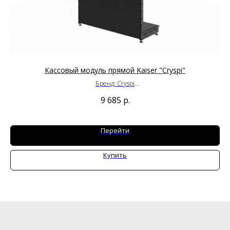
Кассовый модуль прямой Kaiser "Cryspi"
Бренд: Cryspi
Ширина: 665/1000 мм
9 685
р.
Глубина: 600 мм
Высота: 950/1150 мм
Перейти
Купить