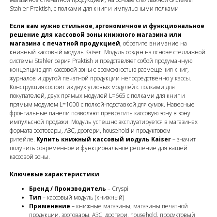
Stahler Praktish, с полками для книг и импульсными полками
Если вам нужно стильное, эргономичное и функциональное
решение для кассовой зоны книжного магазина или
магазина с печатной продукцией
, обратите внимание на
книжный кассовый модуль Kaiser. Модуль создан на основе стеллажной
системы Stahler серия Praktish и представляет собой продуманную
концепцию для кассовой зоны с возможностью размещения книг,
журналов и другой печатной продукции непосредственно у кассы.
Конструкция состоит из двух угловых модулей с полками для
покупателей, двух прямых модулей L=665 с полками для книг и
прямым модулем L=1000 с полкой-подставкой для сумок. Навесные
фронтальные панели позволяют превратить кассовую зону в зону
импульсной продажи. Модуль успешно эксплуатируется в магазинах
формата зоотовары, АЗС, дрогери, household и продуктовом
ритейле.
Купить книжный кассовый модуль Kaiser
– значит
получить современное и функциональное решение для вашей
кассовой зоны.
Ключевые характеристики
Бренд / Производитель
– Cryspi
Тип
– кассовый модуль (книжный)
Применение
– книжные магазины, магазины печатной
продукции, зоотовары, АЗС, дрогери, household, продуктовый