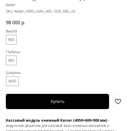
Kaiser
SKU:
Kaiser_H950_UVkn_665_1000_665_UV
98 000
р.
Высота
900
Глубина
600
Ширина
4050
Купить
Кассовый модуль книжный Kaiser (4050×600×900 мм)
–
модульное решение для кассовой зоны книжных магазинов и
магазинов с печатной продукцией, на основе стеллажной системы