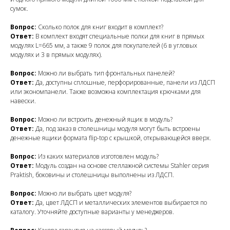
сумок.
Вопрос:
Сколько полок для книг входит в комплект?
Ответ:
В комплект входят специальные полки для книг в прямых
модулях L=665 мм, а также 9 полок для покупателей (6 в угловых
модулях и 3 в прямых модулях).
Вопрос:
Можно ли выбрать тип фронтальных панелей?
Ответ:
Да, доступны сплошные, перфорированные, панели из ЛДСП
или экономпанели. Также возможна комплектация крючками для
навески.
Вопрос:
Можно ли встроить денежный ящик в модуль?
Ответ:
Да, под заказ в столешницы модуля могут быть встроены
денежные ящики формата flip-top с крышкой, открывающейся вверх.
Вопрос:
Из каких материалов изготовлен модуль?
Ответ:
Модуль создан на основе стеллажной системы Stahler серия
Praktish, боковины и столешницы выполнены из ЛДСП.
Вопрос:
Можно ли выбрать цвет модуля?
Ответ:
Да, цвет ЛДСП и металлических элементов выбирается по
каталогу. Уточняйте доступные варианты у менеджеров.