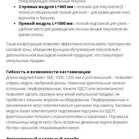
стимулирующих спонтанные покупки.
2 прямых модуля L=665 мм
с полками для покупателя (3
полки) и специальной полкой для книг – для размещения книг,
журналов и брошюр.
Прямой модуль L=1000 мм
с полкой-подставкой для сумок –
удобное место для размещения личных вещей покупателя во
время оплаты.
Такая конфигурация позволяет эффективно использовать пространство
кассовой зоны, объединяя функцию обслуживания покупателей с
дополнительной выкладкой книжной продукции, что стимулирует
импульсные продажи.
Гибкость и возможности кастомизации
Длина модулей Kaiser: 665, 1000, 1250 мм и угол внешний – позволяет
собрать модуль требуемой длины. Навесные фронтальные панели
(сплошные, перфорированные, панели ЛДСП или экономпанели)
позволяют сделать кассовую зону зоной импульсной продажи, не
прибегая к лишним затратам на оборудование. Перфорированные и
экономпанели могут комплектоваться крючками под навеску. Кассовые
модули Kaiser комплектуются подставками под сумки из ЛДСП,
фронтальными полками с ограничителями и корзинами. Под заказ в
столешницы модуля могут быть встроены денежные ящики формата
flip-top с крышкой, открывающейся вверх.
Эргономичный и стильный дизайн