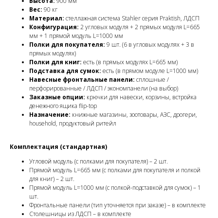
Высота:
900 мм
Вес:
90 кг
Материал:
стеллажная система Stahler серия Praktish, ЛДСП
Конфигурация:
2 угловых модуля + 2 прямых модуля L=665
мм + 1 прямой модуль L=1000 мм
Полки для покупателя:
9 шт. (6 в угловых модулях + 3 в
прямых модулях)
Полки для книг:
есть (в прямых модулях L=665 мм)
Подставка для сумок:
есть (в прямом модуле L=1000 мм)
Навесные фронтальные панели:
сплошные /
перфорированные / ЛДСП / экономпанели (на выбор)
Заказные опции:
крючки для навески, корзины, встройка
денежного ящика flip-top
Назначение:
книжные магазины, зоотовары, АЗС, дрогери,
household, продуктовый ритейл
Комплектация (стандартная)
Угловой модуль (с полками для покупателя) – 2 шт.
Прямой модуль L=665 мм (с полками для покупателя и полкой
для книг) – 2 шт.
Прямой модуль L=1000 мм (с полкой-подставкой для сумок) – 1
шт.
Фронтальные панели (тип уточняется при заказе) – в комплекте
Столешницы из ЛДСП – в комплекте