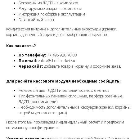
Боковины из ЛДСП – в комплекте
Регулируемые опоры – в комплекте
Инструкция по сборке и эксплуатации
Гарантийный талон
Кондитерская витрина и дополнительные аксессуары (крючки,
корзины, денежный ящик и др.) приобретаются отдельно.
Как заказать?
По телефону:
+7 495 920 70 08
По email:
zakaz@shelfmarket.su
Через сайт:
добавьте товар в корзину и оформите заказ.
Для расчёта кассового модуля необходимо сообщить:
Желаемый цвет ЛДСП и металлических элементов
Тип фронтальных панелей (сплошные, перфорированные,
ЛДСП, экономпанели)
Необходимость дополнительных аксессуаров (крючки, корзины,
встройка денежного ящика)
После этого мы произведём индивидуальный расчёт и предложим
оптимальную конфигурацию.
Условия доставки:
доставка по Москве и всей России. Стоимость и