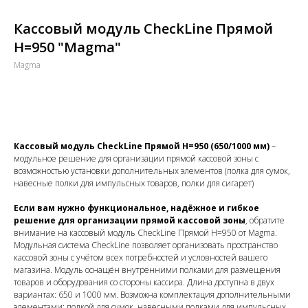
Кассовый модуль CheckLine Прямой
H=950 "Magma"
Magma
Купить
Кассовый модуль CheckLine Прямой H=950 (650/1000 мм)
–
модульное решение для организации прямой кассовой зоны с
возможностью установки дополнительных элементов (полка для сумок,
навесные полки для импульсных товаров, полки для сигарет)
Если вам нужно функциональное, надёжное и гибкое
решение для организации прямой кассовой зоны
, обратите
внимание на кассовый модуль CheckLine Прямой H=950 от Magma.
Модульная система CheckLine позволяет организовать пространство
кассовой зоны с учётом всех потребностей и условностей вашего
магазина. Модуль оснащён внутренними полками для размещения
товаров и оборудования со стороны кассира. Длина доступна в двух
вариантах: 650 и 1000 мм. Возможна комплектация дополнительными
элементами: полкой для сумок, навесными полками для импульсных