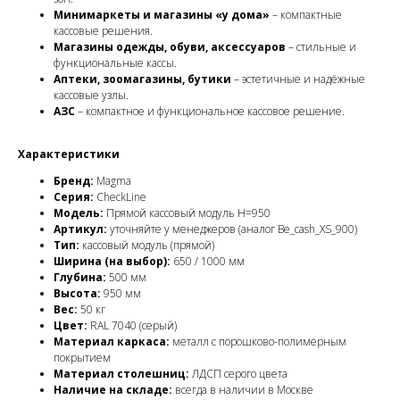
Минимаркеты и магазины «у дома»
– компактные
кассовые решения.
Магазины одежды, обуви, аксессуаров
– стильные и
функциональные кассы.
Аптеки, зоомагазины, бутики
– эстетичные и надёжные
кассовые узлы.
АЗС
– компактное и функциональное кассовое решение.
Характеристики
Бренд:
Magma
Серия:
CheckLine
Модель:
Прямой кассовый модуль H=950
Артикул:
уточняйте у менеджеров (аналог Be_cash_XS_900)
Тип:
кассовый модуль (прямой)
Ширина (на выбор):
650 / 1000 мм
Глубина:
500 мм
Высота:
950 мм
Вес:
50 кг
Цвет:
RAL 7040 (серый)
Материал каркаса:
металл с порошково-полимерным
покрытием
Материал столешниц:
ЛДСП серого цвета
Наличие на складе:
всегда в наличии в Москве