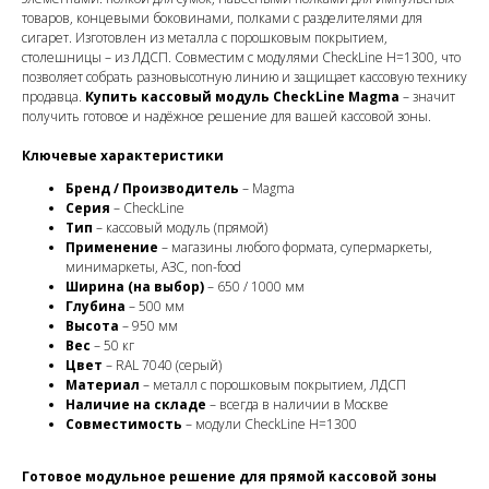
товаров, концевыми боковинами, полками с разделителями для
сигарет. Изготовлен из металла с порошковым покрытием,
столешницы – из ЛДСП. Совместим с модулями CheckLine H=1300, что
позволяет собрать разновысотную линию и защищает кассовую технику
продавца.
Купить кассовый модуль CheckLine Magma
– значит
получить готовое и надёжное решение для вашей кассовой зоны.
Ключевые характеристики
Бренд / Производитель
– Magma
Серия
– CheckLine
Тип
– кассовый модуль (прямой)
Применение
– магазины любого формата, супермаркеты,
минимаркеты, АЗС, non-food
Ширина (на выбор)
– 650 / 1000 мм
Глубина
– 500 мм
Высота
– 950 мм
Вес
– 50 кг
Цвет
– RAL 7040 (серый)
Материал
– металл с порошковым покрытием, ЛДСП
Наличие на складе
– всегда в наличии в Москве
Совместимость
– модули CheckLine H=1300
Готовое модульное решение для прямой кассовой зоны