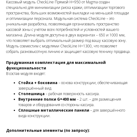
Кассовый модуль CheckLine Прямой H=950 от Magma создан
специально для минимизации риска кражи, оптимизации торгового
пространства, больших возможностей выкладки на меньшей площади
и оптимизации персонала. Модульная система CheckLine – это
уникальная разработка, позволяющая организовать пространство
кассовой зоны с учётом всех потребностей и условностей вашего
магазина. Длина модуля доступна в двух вариантах – 650 и 1000 мм,
что позволяет выбрать оптимальный размер под вашу кассовую зону.
Модуль совместим с модулями CheckLine H=1300, что позволяет
собрать разновысотную линию и защищает кассовую технику продавца.
Продуманная комплектация для максимальной
функциональности
В состав модуля входят:
Стойка + боковина
– основа конструкции, обеспечивающая
завершённый вид.
Столешница
– рабочая поверхность кассира.
Внутренние полки G=400 мм
– 2 шт. – для размещения
товаров и оборудования со стороны кассира.
Сплошные металлические панели
– для завершённого
вида конструкции.
Дополнительные элементы (по запросу):