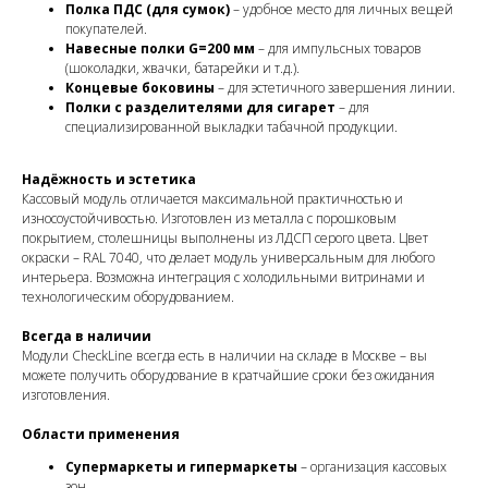
Полка ПДС (для сумок)
– удобное место для личных вещей
покупателей.
Навесные полки G=200 мм
– для импульсных товаров
(шоколадки, жвачки, батарейки и т.д.).
Концевые боковины
– для эстетичного завершения линии.
Полки с разделителями для сигарет
– для
специализированной выкладки табачной продукции.
Надёжность и эстетика
Кассовый модуль отличается максимальной практичностью и
износоустойчивостью. Изготовлен из металла с порошковым
покрытием, столешницы выполнены из ЛДСП серого цвета. Цвет
окраски – RAL 7040, что делает модуль универсальным для любого
интерьера. Возможна интеграция с холодильными витринами и
технологическим оборудованием.
Всегда в наличии
Модули CheckLine всегда есть в наличии на складе в Москве – вы
можете получить оборудование в кратчайшие сроки без ожидания
изготовления.
Области применения
Супермаркеты и гипермаркеты
– организация кассовых
зон.