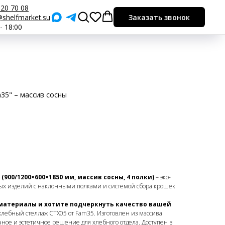
920 70 08
shelfmarket.su
Заказать звонок
 - 18:00
35" – массив сосны
900/1200×600×1850 мм, массив сосны, 4 полки)
– эко-
ых изделий с наклонными полками и системой сбора крошек
 материалы и хотите подчеркнуть качество вашей
хлебный стеллаж СТХ05 от Fam35. Изготовлен из массива
чное и эстетичное решение для хлебного отдела. Доступен в