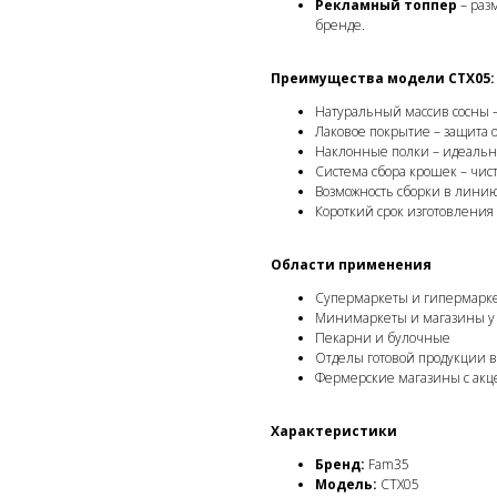
Рекламный топпер
– раз
бренде.
Преимущества модели СТХ05:
Натуральный массив сосны 
Лаковое покрытие – защита от
Наклонные полки – идеальны
Система сбора крошек – чист
Возможность сборки в линию
Короткий срок изготовления 
Области применения
Супермаркеты и гипермарке
Минимаркеты и магазины у
Пекарни и булочные
Отделы готовой продукции в
Фермерские магазины с акц
Характеристики
Бренд:
Fam35
Модель:
СТХ05