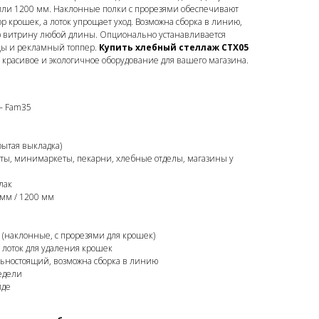
или 1200 мм. Наклонные полки с прорезями обеспечивают
р крошек, а лоток упрощает уход. Возможна сборка в линию,
ю витрину любой длины. Опционально устанавливается
пцы и рекламный топпер.
Купить хлебный стеллаж СТХ05
 красивое и экологичное оборудование для вашего магазина.
– Fam35
рытая выкладка)
ты, минимаркеты, пекарни, хлебные отделы, магазины у
лак
 мм / 1200 мм
. (наклонные, с прорезями для крошек)
 лоток для удаления крошек
льностоящий, возможна сборка в линию
едели
иде