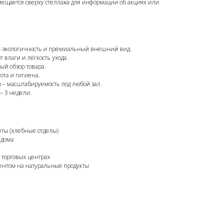
мещается сверху стеллажа для информации об акциях или
– экологичность и премиальный внешний вид.
 влаги и лёгкость ухода.
й обзор товара.
ота и гигиена.
 – масштабируемость под любой зал.
– 3 недели.
ты (хлебные отделы)
 дома
 торговых центрах
ентом на натуральные продукты