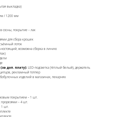
ытая выкладка)
м / 1200 мм
в сосны, покрытие – лак
зями для сбора крошек
съёмный лоток
ностоящий, возможна сборка в линию
лак)
дели
де
за доп. плату):
LED-подсветка (тёплый белый), держатель
 щипцов, рекламный топпер
бобулочных изделий в магазинах, пекарнях
аковым покрытием – 1 шт.
прорезями – 4 шт.
 1 шт.
мплекте
мплекте