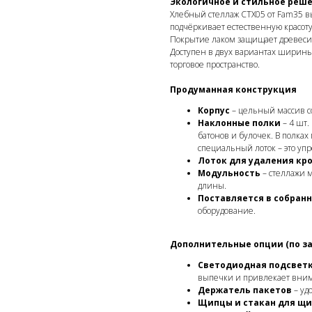
Экологичное и стильное реше
Хлебный стеллаж СТХ05 от Fam35 вы
подчёркивает естественную красоту
Покрытие лаком защищает древесин
Доступен в двух вариантах ширины
торговое пространство.
Продуманная конструкция
Корпус
– цельный массив с
Наклонные полки
– 4 шт.
батонов и булочек. В полка
специальный лоток – это уп
Лоток для удаления кр
Модульность
– стеллажи м
длины.
Поставляется в собран
оборудование.
Дополнительные опции (по за
Светодиодная подсветк
выпечки и привлекает вни
Держатель пакетов
– уд
Щипцы и стакан для щ