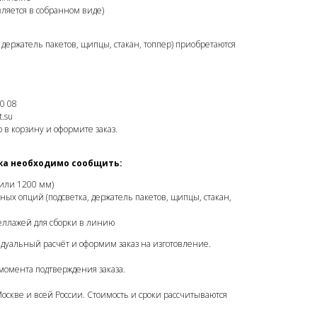
вляется в собранном виде)
держатель пакетов, щипцы, стакан, топпер) приобретаются
0 08
.su
 в корзину и оформите заказ.
жа необходимо сообщить:
или 1200 мм)
ых опций (подсветка, держатель пакетов, щипцы, стакан,
еллажей для сборки в линию
дуальный расчёт и оформим заказ на изготовление.
момента подтверждения заказа.
Москве и всей России. Стоимость и сроки рассчитываются