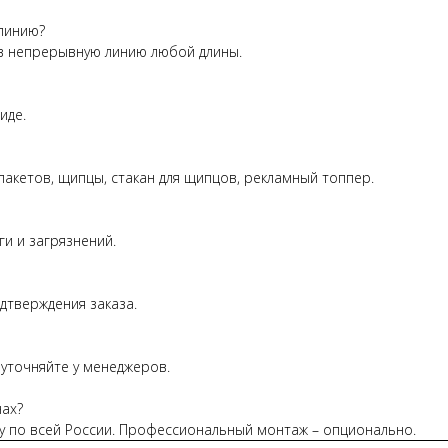
линию?
 в непрерывную линию любой длины.
иде.
пакетов, щипцы, стакан для щипцов, рекламный топпер.
и и загрязнений.
дтверждения заказа.
уточняйте у менеджеров.
нах?
у по всей России. Профессиональный монтаж – опционально.