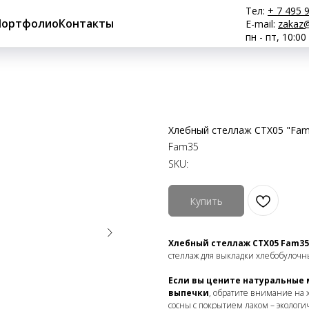
Тел:
+ 7 495 
Портфолио
Контакты
E-mail:
zakaz@
пн - пт, 10:00
Хлебный стеллаж СТХ05 "Fam
Fam35
SKU:
Купить
Хлебный стеллаж СТХ05 Fam35 (
стеллаж для выкладки хлебобулочн
Если вы цените натуральные
выпечки
, обратите внимание на 
сосны с покрытием лаком – экологи