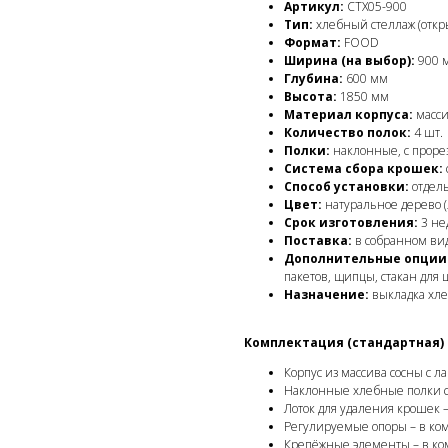
Артикул:
СТХ05-900
Тип:
хлебный стеллаж (откр
Формат:
FOOD
Ширина (на выбор):
900 м
Глубина:
600 мм
Высота:
1850 мм
Материал корпуса:
масси
Количество полок:
4 шт.
Полки:
наклонные, с проре
Система сбора крошек:
Способ установки:
отдель
Цвет:
натуральное дерево (
Срок изготовления:
3 не
Поставка:
в собранном ви
Дополнительные опции (
пакетов, щипцы, стакан для
Назначение:
выкладка хле
Комплектация (стандартная)
Корпус из массива сосны с л
Наклонные хлебные полки с 
Лоток для удаления крошек –
Регулируемые опоры – в ко
Крепёжные элементы – в ко