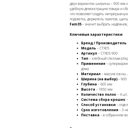
двух вариантах ширины – 900 мм 
удобную демонстрацию товара и сбо
что позволяет создать непрерывну
подсветка, держатель пакетов, щи
Fam35
– значит выбрать надёжное,
Ключевые характеристики
Бренд / Производитель
Модель
– СТХ05
Артикул
– СТХ05-900
Тип
– хлебный стеллаж (отк
Применение
– супермарке
дома
Материал
– массив сосны, 
Ширина (на выбор)
– 900
Глубина
– 600 мм
Высота
– 1850 мм
Количество полок
– 4 шт
Система сбора крошек
–
Способ установки
– отде
Срок изготовления
– 3 н
Поставка
– в собранном в