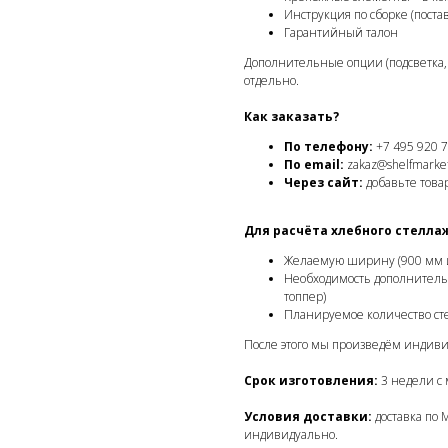
Инструкция по сборке (поста
Гарантийный талон
Дополнительные опции (подсветка, 
отдельно.
Как заказать?
По телефону:
+7 495 920 7
По email:
zakaz@shelfmarket
Через сайт:
добавьте товар
Для расчёта хлебного стелла
Желаемую ширину (900 мм 
Необходимость дополнительн
топпер)
Планируемое количество ст
После этого мы произведём индиви
Срок изготовления:
3 недели с 
Условия доставки:
доставка по 
индивидуально.