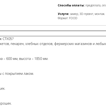
Способы оплаты:
предоплата, опл
Услуги:
замер, 3D-проект, монтаж.
Формат: FOOD
ж СТХ05?
етов, пекарен, хлебных отделов, фермерских магазинов и любых
а – 600 мм, высота – 1850 мм.
 с покрытием лаком.
ек.
крошек.