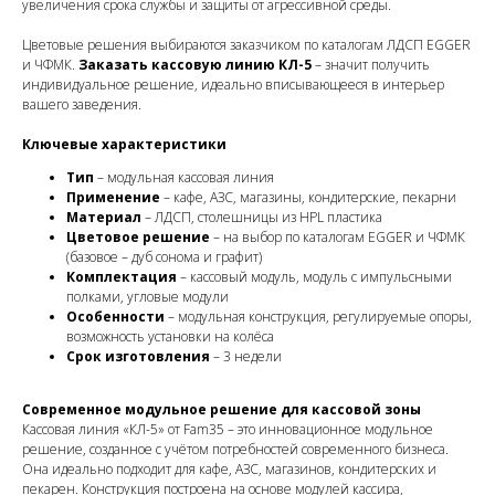
увеличения срока службы и защиты от агрессивной среды.
Цветовые решения выбираются заказчиком по каталогам ЛДСП EGGER
и ЧФМК.
Заказать кассовую линию КЛ-5
– значит получить
индивидуальное решение, идеально вписывающееся в интерьер
вашего заведения.
Ключевые характеристики
Тип
– модульная кассовая линия
Применение
– кафе, АЗС, магазины, кондитерские, пекарни
Материал
– ЛДСП, столешницы из HPL пластика
Цветовое решение
– на выбор по каталогам EGGER и ЧФМК
(базовое – дуб сонома и графит)
Комплектация
– кассовый модуль, модуль с импульсными
полками, угловые модули
Особенности
– модульная конструкция, регулируемые опоры,
возможность установки на колёса
Срок изготовления
– 3 недели
Современное модульное решение для кассовой зоны
Кассовая линия «КЛ-5» от Fam35 – это инновационное модульное
решение, созданное с учётом потребностей современного бизнеса.
Она идеально подходит для кафе, АЗС, магазинов, кондитерских и
пекарен. Конструкция построена на основе модулей кассира,