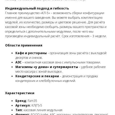
Индивидуальный подход и гибкость
Главное преимущество «КЛ-5» – возможность сборки конфигурации
именно для вашего заведения. Вы можете выбрать комплектацию
модулей, их количество, размеры и цветовое решение. Для расчёта
кассовой зоны необходимо сообщить размеры вашего пространства и
определиться с дополнительными модулями, после чего мы
произведём индивидуальный расчёт. Срок изготовления – 3 недели.
Области применения
Кафе и рестораны
– организация зоны расчёта с выкладкой
десертов и снеков.
АЗС
– компактная кассовая зона с импульсными товарами.
Магазины «у дома» и супермаркеты
– удобное рабочее
место кассира с зоной выкладки.
Кондитерские и пекарни
– демонстрация и продажа
кондитерских и хлебобулочных изделий.
Характеристики
Бренд:
Fam35
Артикул:
КЛ(П)-5
Тип:
кассовая линия модульная
Формат:
FOOD (кафе, АЗС, магазины, кондитерские, пекарни)