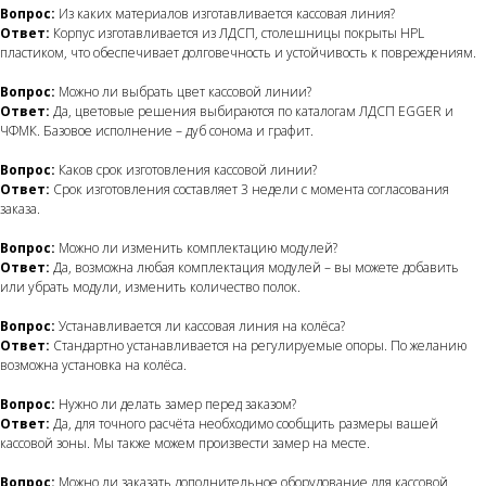
Вопрос:
Из каких материалов изготавливается кассовая линия?
Ответ:
Корпус изготавливается из ЛДСП, столешницы покрыты HPL
пластиком, что обеспечивает долговечность и устойчивость к повреждениям.
Вопрос:
Можно ли выбрать цвет кассовой линии?
Ответ:
Да, цветовые решения выбираются по каталогам ЛДСП EGGER и
ЧФМК. Базовое исполнение – дуб сонома и графит.
Вопрос:
Каков срок изготовления кассовой линии?
Ответ:
Срок изготовления составляет 3 недели с момента согласования
заказа.
Вопрос:
Можно ли изменить комплектацию модулей?
Ответ:
Да, возможна любая комплектация модулей – вы можете добавить
или убрать модули, изменить количество полок.
Вопрос:
Устанавливается ли кассовая линия на колёса?
Ответ:
Стандартно устанавливается на регулируемые опоры. По желанию
возможна установка на колёса.
Вопрос:
Нужно ли делать замер перед заказом?
Ответ:
Да, для точного расчёта необходимо сообщить размеры вашей
кассовой зоны. Мы также можем произвести замер на месте.
Вопрос:
Можно ли заказать дополнительное оборудование для кассовой