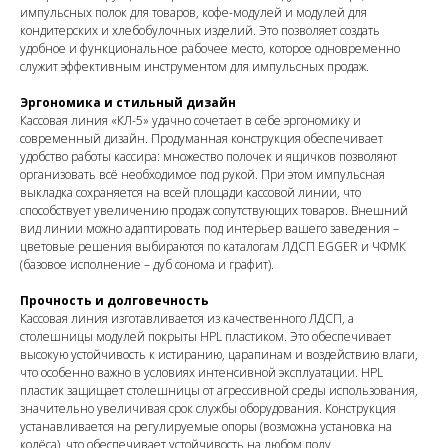
импульсных полок для товаров, кофе-модулей и модулей для
кондитерских и хлебобулочных изделий. Это позволяет создать
удобное и функциональное рабочее место, которое одновременно
служит эффективным инструментом для импульсных продаж.
Эргономика и стильный дизайн
Кассовая линия «КЛ-5» удачно сочетает в себе эргономику и
современный дизайн. Продуманная конструкция обеспечивает
удобство работы кассира: множество полочек и ящичков позволяют
организовать всё необходимое под рукой. При этом импульсная
выкладка сохраняется на всей площади кассовой линии, что
способствует увеличению продаж сопутствующих товаров. Внешний
вид линии можно адаптировать под интерьер вашего заведения –
цветовые решения выбираются по каталогам ЛДСП EGGER и ЧФМК
(базовое исполнение – дуб сонома и графит).
Прочность и долговечность
Кассовая линия изготавливается из качественного ЛДСП, а
столешницы модулей покрыты HPL пластиком. Это обеспечивает
высокую устойчивость к истиранию, царапинам и воздействию влаги,
что особенно важно в условиях интенсивной эксплуатации. HPL
пластик защищает столешницы от агрессивной среды использования,
значительно увеличивая срок службы оборудования. Конструкция
устанавливается на регулируемые опоры (возможна установка на
колёса), что обеспечивает устойчивость на любом полу.