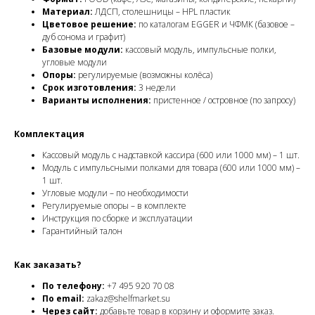
Материал:
ЛДСП, столешницы – HPL пластик
Цветовое решение:
по каталогам EGGER и ЧФМК (базовое –
дуб сонома и графит)
Базовые модули:
кассовый модуль, импульсные полки,
угловые модули
Опоры:
регулируемые (возможны колёса)
Срок изготовления:
3 недели
Варианты исполнения:
пристенное / островное (по запросу)
Комплектация
Кассовый модуль с надставкой кассира (600 или 1000 мм) – 1 шт.
Модуль с импульсными полками для товара (600 или 1000 мм) –
1 шт.
Угловые модули – по необходимости
Регулируемые опоры – в комплекте
Инструкция по сборке и эксплуатации
Гарантийный талон
Как заказать?
По телефону:
+7 495 920 70 08
По email:
zakaz@shelfmarket.su
Через сайт:
добавьте товар в корзину и оформите заказ.