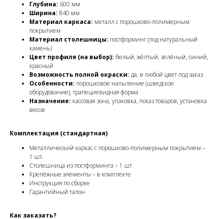
Глубина:
600 мм
Ширина:
840 мм
Материал каркаса:
металл с порошково-полимерным
покрытием
Материал столешницы:
постформинг (под натуральный
камень)
Цвет профиля (на выбор):
белый, жёлтый, зелёный, синий,
красный
Возможность полной окраски:
да, в любой цвет под заказ
Особенности:
порошковое напыление (шведское
оборудование), трапециевидная форма
Назначение:
кассовая зона, упаковка, показ товаров, установка
весов
Комплектация (стандартная)
Металлический каркас с порошково-полимерным покрытием –
1 шт.
Столешница из постформинга – 1 шт.
Крепёжные элементы – в комплекте
Инструкция по сборке
Гарантийный талон
Как заказать?