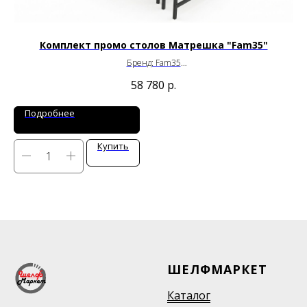
Комплект промо столов Матрешка "Fam35"
Бренд: Fam35
Большой: 1260×860×750 мм
58 780
р.
Средний: 910×710×620 мм
Малый: 710×610×531 мм
Подробнее
Купить
ШЕЛФМАРКЕТ
Каталог