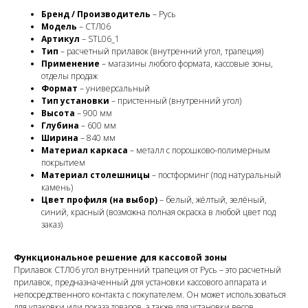
Бренд / Производитель
– Русь
Модель
– СТЛ06
Артикул
– STL06_1
Тип
– расчетный прилавок (внутренний угол, трапеция)
Применение
– магазины любого формата, кассовые зоны,
отделы продаж
Формат
– универсальный
Тип установки
– пристенный (внутренний угол)
Высота
– 900 мм
Глубина
– 600 мм
Ширина
– 840 мм
Материал каркаса
– металл с порошково-полимерным
покрытием
Материал столешницы
– постформинг (под натуральный
камень)
Цвет профиля (на выбор)
– белый, жёлтый, зелёный,
синий, красный (возможна полная окраска в любой цвет под
заказ)
Функциональное решение для кассовой зоны
Прилавок СТЛ06 угол внутренний трапеция от Русь – это расчетный
прилавок, предназначенный для установки кассового аппарата и
непосредственного контакта с покупателем. Он может использоваться
для упаковки или показа товаров, а также для установки весов.