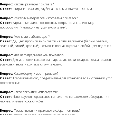
Вопрос:
Каковы размеры прилавка?
Ответ:
Ширина – 840 мм, глубина – 600 мм, высота – 900 мм.
Вопрос:
Из каких материалов изготовлен прилавок?
Ответ:
Каркас – металл с порошковым покрытием, столешница –
постформинг (имитация натурального камня).
Вопрос:
Можно ли выбрать цвет?
Ответ:
Да, цвет профиля выбирается из пяти вариантов (белый, жёлтый,
зелёный, синий, красный). Возможна полная окраска в любой цвет под заказ.
Вопрос:
Для чего предназначен прилавок?
Ответ:
Для установки кассового аппарата, упаковки товаров, показа товаров,
установки весов и контакта с покупателем.
Вопрос:
Какую форму имеет прилавок?
Ответ:
Трапециевидную, предназначен для установки во внутренний угол
торгового зала.
Вопрос:
Какое покрытие используется?
Ответ:
Используется порошковое напыление на шведском оборудовании,
что увеличивает срок службы.
Вопрос:
Поставляется ли прилавок в собранном виде?