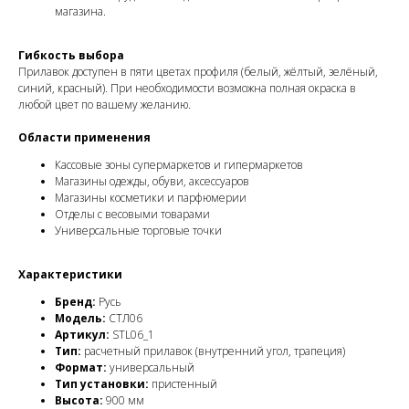
магазина.
Гибкость выбора
Прилавок доступен в пяти цветах профиля (белый, жёлтый, зелёный,
синий, красный). При необходимости возможна полная окраска в
любой цвет по вашему желанию.
Области применения
Кассовые зоны супермаркетов и гипермаркетов
Магазины одежды, обуви, аксессуаров
Магазины косметики и парфюмерии
Отделы с весовыми товарами
Универсальные торговые точки
Характеристики
Бренд:
Русь
Модель:
СТЛ06
Артикул:
STL06_1
Тип:
расчетный прилавок (внутренний угол, трапеция)
Формат:
универсальный
Тип установки:
пристенный
Высота:
900 мм