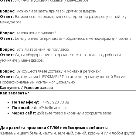
Ответ:
Уточняйте условия поставки у менеджеров.
Вопрос:
Можно ли заказать прилавок других размеров?
Ответ:
Возможность изготовления нестандартных размеров уточняйте у
менеджеров.
Вопрос:
Какова цена прилавка?
Ответ:
Цена уточняется при заказе – обратитесь к менеджерам для расчёта.
Вопрос:
Есть ли гарантия на прилавок?
Ответ:
Да, на оборудование предоставляется гарантия – подробности
уточняйте у менеджеров.
Вопрос:
Вы осуществляете доставку и монтаж в регионах?
Ответ:
Да, компания ШЕЛФМАРКЕТ организует доставку по всей России.
Профессиональный монтаж – опционально.
Как купить / Условия заказа
Как заказать?
По телефону:
+7 495 920 70 08
По email:
zakaz@shelfmarket.su
Через сайт:
добавьте товар в корзину и оформите заказ.
Для расчёта прилавка СТЛ06 необходимо сообщить:
Желаемый цвет (белый, жёлтый, зелёный, синий, красный или любой другой