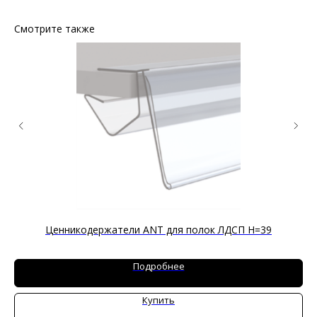
Смотрите также
Ценникодержатели ANT для полок ЛДСП H=39
Ц
Подробнее
Купить