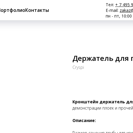
Тел:
+ 7 495 
Портфолио
Контакты
E-mail:
zakaz@
пн - пт, 10:00
Держатель для п
Cryspi​
Купить
Кронштейн держатель для 
демонстрации плоек и прочей 
Описание:
Размер сечения трубы для кр