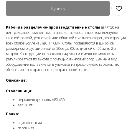
Купить
Рабочие разделочно-производственные столы
делятся: на
центральные, пристенные и специализированные, комплектуются
нижней полкой, решеткой или обвязкой с четырех сторон, конструкция
всех столов усилена ЛДСП 16мм. Столы поставляются в широком
размерном ряду: шириной от 50см до 80см, длиной от 50см до 2-х
метров. Конструкции всех столов надежны и имеют возможность
регулироваться по высоте с помощью винтовых опор. Данный вид
оборудования поставляется в упаковке из трехслойного картона, что
обеспечивает сохранность при транспортировке.
Описание:
Столешница:
нержавеющая cталь AISI 430
вес 20 кг
Полка:
оцинкованная cталь
сплошная