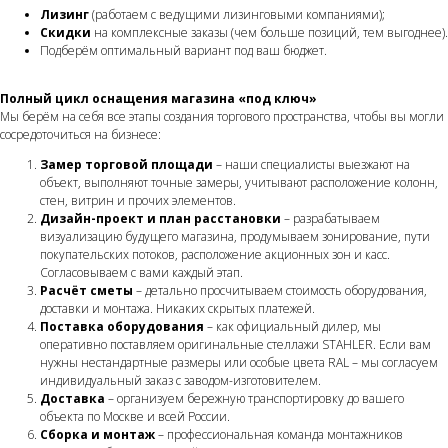
Лизинг
(работаем с ведущими лизинговыми компаниями);
Скидки
на комплексные заказы (чем больше позиций, тем выгоднее).
Подберём оптимальный вариант под ваш бюджет.
Полный цикл оснащения магазина «под ключ»
Мы берём на себя все этапы создания торгового пространства, чтобы вы могли
сосредоточиться на бизнесе:
Замер торговой площади
– наши специалисты выезжают на
объект, выполняют точные замеры, учитывают расположение колонн,
стен, витрин и прочих элементов.
Дизайн-проект и план расстановки
– разрабатываем
визуализацию будущего магазина, продумываем зонирование, пути
покупательских потоков, расположение акционных зон и касс.
Согласовываем с вами каждый этап.
Расчёт сметы
– детально просчитываем стоимость оборудования,
доставки и монтажа. Никаких скрытых платежей.
Поставка оборудования
– как официальный дилер, мы
оперативно поставляем оригинальные стеллажи STAHLER. Если вам
нужны нестандартные размеры или особые цвета RAL – мы согласуем
индивидуальный заказ с заводом-изготовителем.
Доставка
– организуем бережную транспортировку до вашего
объекта по Москве и всей России.
Сборка и монтаж
– профессиональная команда монтажников