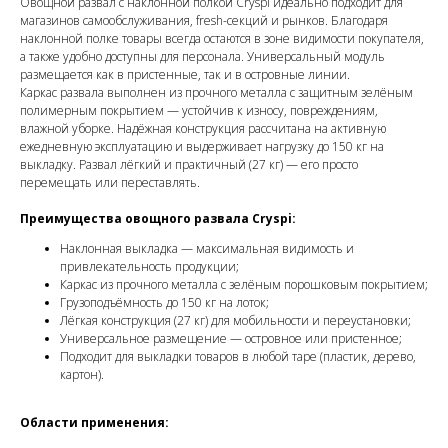
Овощной развал с наклонной полкой Cryspi идеально подходит для
магазинов самообслуживания, fresh-секций и рынков. Благодаря
наклонной полке товары всегда остаются в зоне видимости покупателя,
а также удобно доступны для персонала. Универсальный модуль
размещается как в пристенные, так и в островные линии.
Каркас развала выполнен из прочного металла с защитным зелёным
полимерным покрытием — устойчив к износу, повреждениям,
влажной уборке. Надёжная конструкция рассчитана на активную
ежедневную эксплуатацию и выдерживает нагрузку до 150 кг на
выкладку. Развал лёгкий и практичный (27 кг) — его просто
перемещать или переставлять.
Преимущества овощного развала Cryspi:
Наклонная выкладка — максимальная видимость и
привлекательность продукции;
Каркас из прочного металла с зелёным порошковым покрытием;
Грузоподъёмность до 150 кг на лоток;
Лёгкая конструкция (27 кг) для мобильности и переустановки;
Универсальное размещение — островное или пристенное;
Подходит для выкладки товаров в любой таре (пластик, дерево,
картон).
Области применения: