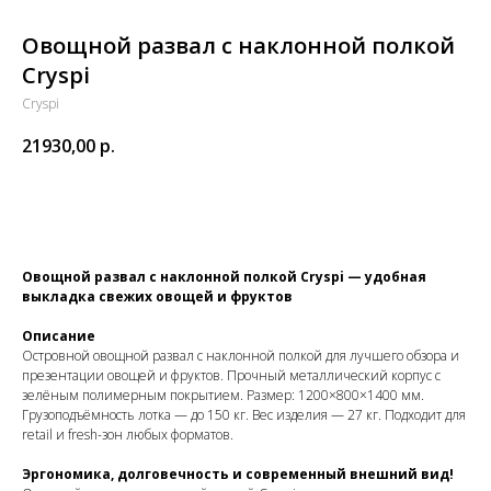
Овощной развал с наклонной полкой
Cryspi
Cryspi
21930,00
р.
Купить
Овощной развал с наклонной полкой Cryspi — удобная
выкладка свежих овощей и фруктов
Описание
Островной овощной развал с наклонной полкой для лучшего обзора и
презентации овощей и фруктов. Прочный металлический корпус с
зелёным полимерным покрытием. Размер: 1200×800×1400 мм.
Грузоподъёмность лотка — до 150 кг. Вес изделия — 27 кг. Подходит для
retail и fresh-зон любых форматов.
Эргономика, долговечность и современный внешний вид!