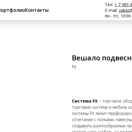
Тел:
+ 7 495 
Портфолио
Контакты
E-mail:
zakaz@
пн - пт, 10:00
Вешало подвесно
Fit
Купить
Система Fit
– торговое обор
торговую систему и мебель и
системы Fit лежит перфориро
сочетании с полками, навесн
создавать разнообразные при
светильники, мебель из водо