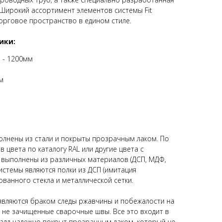
. Широкий ассортимент элементов системы Fit
орговое пространство в едином стиле.
ики:
 - 1200мм
м
олнены из стали и покрыты прозрачным лаком. По
 цвета по каталогу RAL или другие цвета с
 выполнены из различных материалов (ДСП, МДФ,
истемы являются полки из ДСП (имитация
ванного стекла и металлической сетки.
 являются браком следы ржавчины и побежалости на
е не зачищенные сварочные швы. Все это входит в
алл надежно покрыт прозрачным лаком, который не