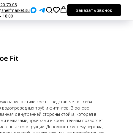
920 70 08
shelfmarket.su
Заказать звонок
 - 18:00
е Fit
удование в стиле лофт. Представляет из себя
з водопроводных труб и фитингов. В основе
ванная с внутренней стороны стойка, которая в
ыми вешалами, крючками и кронштейнам позволяет
стенные конструкции. Дополняют систему зеркала,
проводных труб, а также специально разработанная