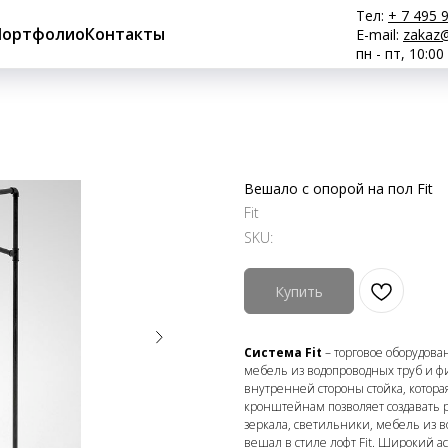
Тел:
+ 7 495 
Портфолио
Контакты
E-mail:
zakaz@
пн - пт, 10:00
Вешало с опорой на пол Fit
Fit
SKU:
Купить
Система Fit
– торговое оборудован
мебель из водопроводных труб и фи
внутренней стороны стойка, котор
кронштейнам позволяет создавать 
зеркала, светильники, мебель из в
вешал в стиле лофт Fit. Широкий а