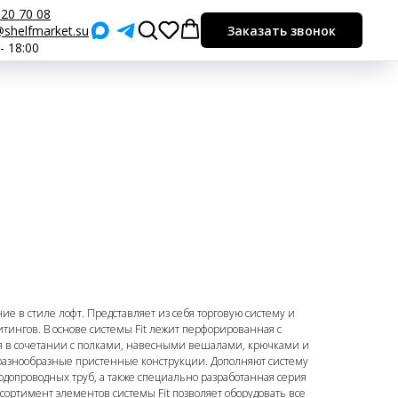
920 70 08
shelfmarket.su
Заказать звонок
 - 18:00
ие в стиле лофт. Представляет из себя торговую систему и
тингов. В основе системы Fit лежит перфорированная с
ая в сочетании с полками, навесными вешалами, крючками и
разнообразные пристенные конструкции. Дополняют систему
одопроводных труб, а также специально разработанная серия
ссортимент элементов системы Fit позволяет оборудовать все