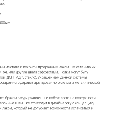
ле.
:
1200мм
ы из стали и покрыты прозрачным лаком. По желанию их
у RAL или другие цвета с эффектами. Полки могут быть
ов (ДСП, МДФ, стекло). Украшением данной системы
остаренного дерева), армированного стекла и металлической
ются браком следы ржавчины и побежалости на поверхности
варочные швы. Все это входит в дизайнерскую концепцию,
лаком, который не допускает возможности испачкаться и