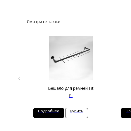
Смотрите также
NEW
Fit
Вешало для ремней Fit
Fit
Подробнее
Купить
По