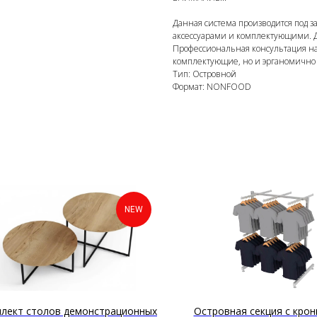
Данная система производится под з
аксессуарами и комплектующими. Д
Профессиональная консультация на
комплектующие, но и эрганомично 
Тип: Островной
Формат: NONFOOD
NEW
лект столов демонстрационных
Островная секция с кро