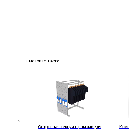
Смотрите также
ами ЛДСП и
Островная секция с рамами для
Комп