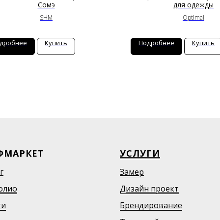
Сомэ
для одежды
SHM
Optimal
дробнее
Купить
Подробнее
Купить
ФМАРКЕТ
УСЛУГИ
г
Замер
олио
Дизайн проект
ти
Брендирование