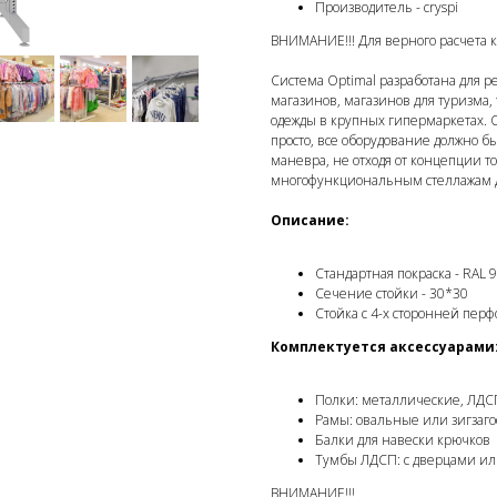
Производитель - cryspi
ВНИМАНИЕ!!! Для верного расчета 
Система Optimal разработана для р
магазинов, магазинов для туризма,
одежды в крупных гипермаркетах. 
просто, все оборудование должно 
маневра, не отходя от концепции т
многофункциональным стеллажам д
Описание:
Стандартная покраска - RAL 
Сечение стойки - 30*30
Стойка с 4-х сторонней пер
Комплектуется аксессуарами
Полки: металлические, ЛДС
Рамы: овальные или зигзаг
Балки для навески крючков
Тумбы ЛДСП: с дверцами и
ВНИМАНИЕ!!!