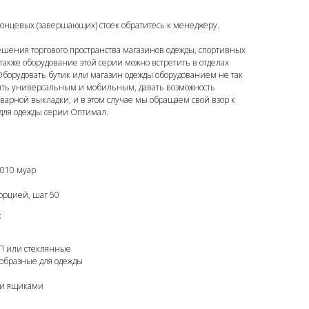
концевых (завершающих) стоек обратитесь к менеджеру.
ешения торгового пространства магазинов одежды, спортивных
 также оборудование этой серии можно встретить в отделах
Оборудовать бутик или магазин одежды оборудованием не так
быть универсальным и мобильным, давать возможность
оварной выкладки, и в этом случае мы обращаем свой взор к
ля одежды серии Оптимал.
9010 муар
форцией, шаг 50
:
П или стеклянные
ообразные для одежды
ли ящиками