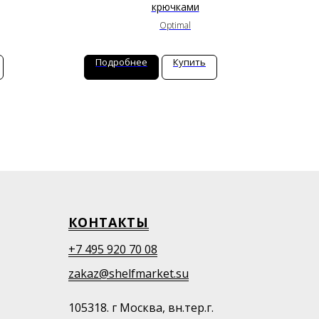
крючками
Optimal
Подробнее
Купить
П
КОНТАКТЫ
+7 495 920 70 08
zakaz@shelfmarket.su
105318. г Москва, вн.тер.г.