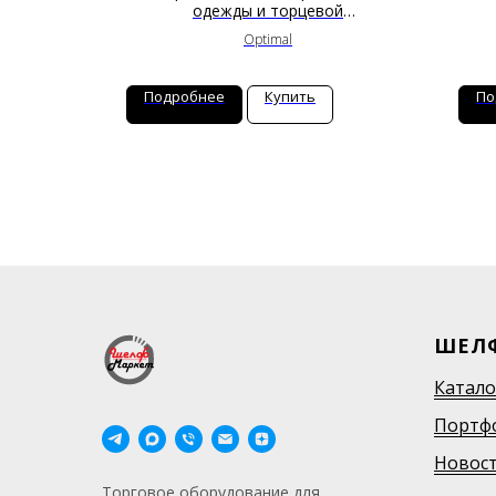
одежды и торцевой
перфорированной панелью
Optimal
Подробнее
Купить
По
ШЕЛ
Катало
Портф
Новос
Торговое оборудование для