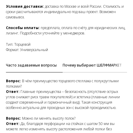
Условия доставки:
доставка по Москве и всей России. Стоимость и
сроки рассчитываются индивидуально под ваш проект. Возможен
самовывоз.
Способы оплаты:
предоплата, оплата по счёту для юридических лиц,
лизинг. Подробности уточняйте у менеджеров.
Тип: Торцевой
Формат: Универсальный
Часто задаваемые вопросы
Почему выбирают ШЕЛФМАРКЕТ
Ка
Вопрос:
В чём преимущество торцевого стеллажа с полукруглыми
полками?
Ответ:
Главные преимущества – безопасность (отсутствие острых
углов снижает риск травм покупателей) и эстетика (плавные линии
создают современный и гармоничный вид). Такая конструкция
особенно актуальна для проходных зон с высокой проходимостью.
Вопрос:
Можно ли менять высоту полок?
Ответ:
Да, благодаря перфорации на стойках с шагом 50 мм вы
можете легко изменять высоту расположения любой полки без