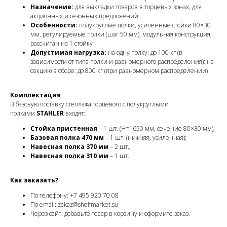
Назначение:
для выкладки товаров в торцевых зонах, для
акционных и сезонных предложений
Особенности:
полукруглые полки, усиленные стойки 80×30
мм, регулируемые полки (шаг 50 мм), модульная конструкция,
рассчитан на 1 стойку
Допустимая нагрузка:
на одну полку: до 100 кг (в
зависимости от типа полки и равномерного распределения); на
секцию в сборе: до 800 кг (при равномерном распределении)
Комплектация
В базовую поставку стеллажа торцевого с полукруглыми
полками
STAHLER
входят:
Стойка пристенная
– 1 шт. (H=1650 мм, сечение 80×30 мм);
Базовая полка 470 мм
– 1 шт. (нижняя, усиленная);
Навесная полка 370 мм
– 2 шт.;
Навесная полка 310 мм
– 1 шт.
Как заказать?
По телефону: +7 495 920 70 08
По email: zakaz@shelfmarket.su
Через сайт: добавьте товар в корзину и оформите заказ.