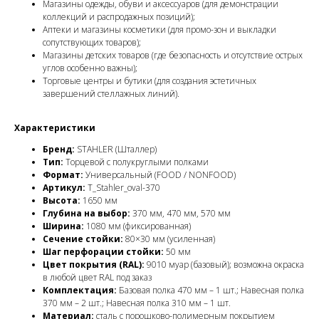
Магазины одежды, обуви и аксессуаров (для демонстрации
коллекций и распродажных позиций);
Аптеки и магазины косметики (для промо-зон и выкладки
сопутствующих товаров);
Магазины детских товаров (где безопасность и отсутствие острых
углов особенно важны);
Торговые центры и бутики (для создания эстетичных
завершений стеллажных линий).
Характеристики
Бренд:
STAHLER (Шталлер)
Тип:
Торцевой с полукруглыми полками
Формат:
Универсальный (FOOD / NONFOOD)
Артикул:
T_Stahler_oval-370
Высота:
1650 мм
Глубина на выбор:
370 мм, 470 мм, 570 мм
Ширина:
1080 мм (фиксированная)
Сечение стойки:
80×30 мм (усиленная)
Шаг перфорации стойки:
50 мм
Цвет покрытия (RAL):
9010 муар (базовый); возможна окраска
в любой цвет RAL под заказ
Комплектация:
Базовая полка 470 мм – 1 шт.; Навесная полка
370 мм – 2 шт.; Навесная полка 310 мм – 1 шт.
Материал:
сталь с порошково-полимерным покрытием