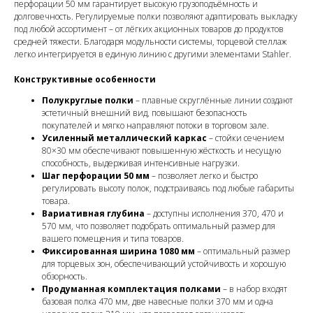
перфорации 50 мм гарантирует высокую грузоподъёмность и
долговечность. Регулируемые полки позволяют адаптировать выкладку
под любой ассортимент – от лёгких акционных товаров до продуктов
средней тяжести. Благодаря модульности системы, торцевой стеллаж
легко интегрируется в единую линию с другими элементами Stahler.
Конструктивные особенности
Полукруглые полки
– плавные скруглённые линии создают
эстетичный внешний вид, повышают безопасность
покупателей и мягко направляют потоки в торговом зале.
Усиленный металлический каркас
– стойки сечением
80×30 мм обеспечивают повышенную жёсткость и несущую
способность, выдерживая интенсивные нагрузки.
Шаг перфорации 50 мм
– позволяет легко и быстро
регулировать высоту полок, подстраиваясь под любые габариты
товара.
Вариативная глубина
– доступны исполнения 370, 470 и
570 мм, что позволяет подобрать оптимальный размер для
вашего помещения и типа товаров.
Фиксированная ширина 1080 мм
– оптимальный размер
для торцевых зон, обеспечивающий устойчивость и хорошую
обзорность.
Продуманная комплектация полками
– в набор входят
базовая полка 470 мм, две навесные полки 370 мм и одна