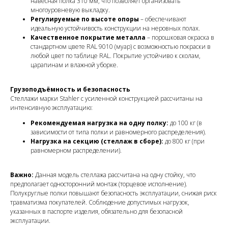
навесная полка 310 мм, что позволяет организовать
многоуровневую выкладку.
Регулируемые по высоте опоры
– обеспечивают
идеальную устойчивость конструкции на неровных полах.
Качественное покрытие металла
– порошковая окраска в
стандартном цвете RAL 9010 (муар) с возможностью покраски в
любой цвет по таблице RAL. Покрытие устойчиво к сколам,
царапинам и влажной уборке.
Грузоподъёмность и безопасность
Стеллажи марки Stahler с усиленной конструкцией рассчитаны на
интенсивную эксплуатацию:
Рекомендуемая нагрузка на одну полку:
до 100 кг (в
зависимости от типа полки и равномерного распределения).
Нагрузка на секцию (стеллаж в сборе):
до 800 кг (при
равномерном распределении).
Важно:
Данная модель стеллажа рассчитана на одну стойку, что
предполагает односторонний монтаж (торцевое исполнение).
Полукруглые полки повышают безопасность эксплуатации, снижая риск
травматизма покупателей. Соблюдение допустимых нагрузок,
указанных в паспорте изделия, обязательно для безопасной
эксплуатации.