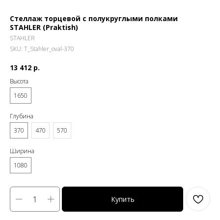
Стеллаж торцевой с полукруглыми полками
STAHLER (Praktish)
STAHLER
SKU:
T_Stahler_oval-370
13 412
р.
Высота
1650
Глубина
370
470
570
Ширина
1080
Купить