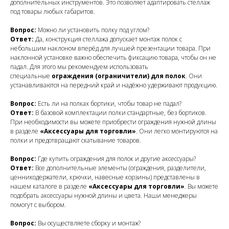
дополнительных инструментов. Это позволяет адаптировать стеллаж
под товары любых габаритов.
Вопрос:
Можно ли установить полку под углом?
Ответ:
Да, конструкция стеллажа допускает монтаж полок с
небольшим наклоном вперёд для лучшей презентации товара. При
наклонной установке важно обеспечить фиксацию товара, чтобы он не
падал. Для этого мы рекомендуем использовать
специальные
ограждения (ограничители) для полок
. Они
устанавливаются на передний край и надёжно удерживают продукцию.
Вопрос:
Есть ли на полках бортики, чтобы товар не падал?
Ответ:
В базовой комплектации полки стандартные, без бортиков.
При необходимости вы можете приобрести ограждения нужной длины
в разделе
«Аксессуары для торговли»
. Они легко монтируются на
полки и предотвращают скатывание товаров.
Вопрос:
Где купить ограждения для полок и другие аксессуары?
Ответ:
Все дополнительные элементы (ограждения, разделители,
ценникодержатели, крючки, навесные корзины) представлены в
нашем каталоге в разделе
«Аксессуары для торговли»
. Вы можете
подобрать аксессуары нужной длины и цвета. Наши менеджеры
помогут с выбором.
Вопрос:
Вы осуществляете сборку и монтаж?