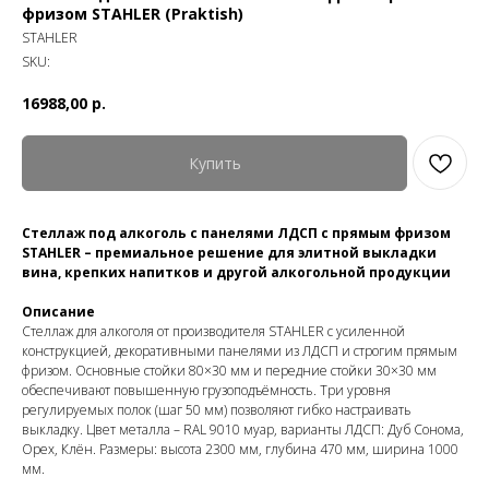
фризом STAHLER (Praktish)
STAHLER
SKU:
16988,00
р.
Купить
Стеллаж под алкоголь с панелями ЛДСП с прямым фризом
STAHLER – премиальное решение для элитной выкладки
вина, крепких напитков и другой алкогольной продукции
Описание
Стеллаж для алкоголя от производителя STAHLER с усиленной
конструкцией, декоративными панелями из ЛДСП и строгим прямым
фризом. Основные стойки 80×30 мм и передние стойки 30×30 мм
обеспечивают повышенную грузоподъёмность. Три уровня
регулируемых полок (шаг 50 мм) позволяют гибко настраивать
выкладку. Цвет металла – RAL 9010 муар, варианты ЛДСП: Дуб Сонома,
Орех, Клён. Размеры: высота 2300 мм, глубина 470 мм, ширина 1000
мм.