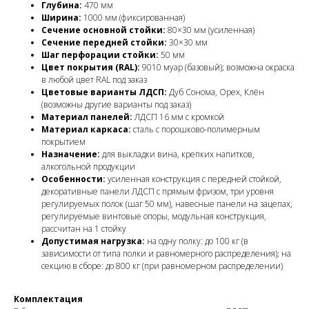
Глубина:
470 мм
Ширина:
1000 мм (фиксированная)
Сечение основной стойки:
80×30 мм (усиленная)
Сечение передней стойки:
30×30 мм
Шаг перфорации стойки:
50 мм
Цвет покрытия (RAL):
9010 муар (базовый); возможна окраска
в любой цвет RAL под заказ
Цветовые варианты ЛДСП:
Дуб Сонома, Орех, Клён
(возможны другие варианты под заказ)
Материал панелей:
ЛДСП 16 мм с кромкой
Материал каркаса:
сталь с порошково-полимерным
покрытием
Назначение:
для выкладки вина, крепких напитков,
алкогольной продукции
Особенности:
усиленная конструкция с передней стойкой,
декоративные панели ЛДСП с прямым фризом, три уровня
регулируемых полок (шаг 50 мм), навесные панели на зацепах,
регулируемые винтовые опоры, модульная конструкция,
рассчитан на 1 стойку
Допустимая нагрузка:
на одну полку: до 100 кг (в
зависимости от типа полки и равномерного распределения); на
секцию в сборе: до 800 кг (при равномерном распределении)
Комплектация