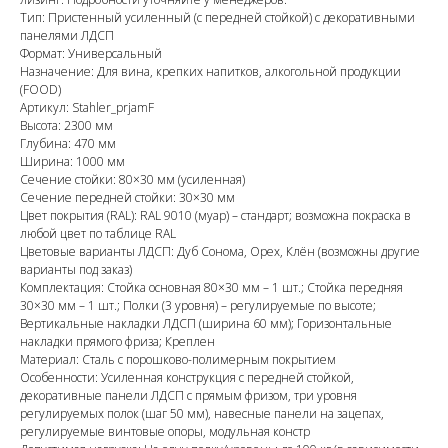
Тип: Пристенный усиленный (с передней стойкой) с декоративными
панелями ЛДСП
Формат: Универсальный
Назначение: Для вина, крепких напитков, алкогольной продукции
(FOOD)
Артикул: Stahler_prjamF
Высота: 2300 мм
Глубина: 470 мм
Ширина: 1000 мм
Сечение стойки: 80×30 мм (усиленная)
Сечение передней стойки: 30×30 мм
Цвет покрытия (RAL): RAL 9010 (муар) – стандарт; возможна покраска в
любой цвет по таблице RAL
Цветовые варианты ЛДСП: Дуб Сонома, Орех, Клён (возможны другие
варианты под заказ)
Комплектация: Стойка основная 80×30 мм – 1 шт.; Стойка передняя
30×30 мм – 1 шт.; Полки (3 уровня) – регулируемые по высоте;
Вертикальные накладки ЛДСП (ширина 60 мм); Горизонтальные
накладки прямого фриза; Креплен
Материал: Сталь с порошково-полимерным покрытием
Особенности: Усиленная конструкция с передней стойкой,
декоративные панели ЛДСП с прямым фризом, три уровня
регулируемых полок (шаг 50 мм), навесные панели на зацепах,
регулируемые винтовые опоры, модульная констр