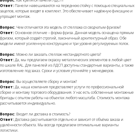
Вопрос:
Как крепятся панели ЛДСП?
Ответ:
Панели навешиваются на переднюю стойку с помощью специальных
зацепов, которые входят в комплект. Это обеспечивает надёжную фиксацию и
упрощает монтаж.
Вопрос:
Чем отличается эта модель от стеллажа со сводчатым фризом?
Ответ:
Основное отличие – форма фриза. Данная модель оснащена прямым
фризом, который создаёт строгий, лаконичный архитектурный образ. Обе
модели имеют усиленную конструкцию и три уровня регулируемых полок.
Вопрос:
Можно ли заказать стеллаж нестандартного цвета?
Ответ:
Да, мы предлагаем окраску металлических элементов в любой цвет
по шкале RAL. Для панелей из ЛДСП доступны стандартные варианты, а также
изготовление под заказ. Сроки и условия уточняйте у менеджеров.
Вопрос:
Вы осуществляете сборку и монтаж?
Ответ:
Да, наша компания предоставляет услуги по профессиональной
сборке и монтажу торгового оборудования. У нас есть собственные монтажные
бригады с опытом работы на объектах любого масштаба. Стоимость монтажа
рассчитывается индивидуально.
Вопрос:
Входит ли доставка в стоимость?
Ответ:
Доставка рассчитывается отдельно и зависит от объёма заказа и
удалённости объекта. Мы всегда предлагаем оптимальные варианты
логистики.