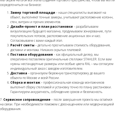
Мы берём на себя все этапы создания торгового пространства, чтобы вы могли
сосредоточиться на бизнесе:
Замер торговой площади
– наши специалисты выезжают на
объект, выполняют точные замеры, учитывают расположение колонн,
стен, витрин и прочих элементов.
Дизайн-проект и план расстановки
– разрабатываем
визуализацию будущего магазина, продумываем зонирование, пути
покупательских потоков, расположение акционных зон и касс.
Согласовываем с вами каждый этап.
Расчёт сметы
– детально просчитываем стоимость оборудования,
доставки и монтажа. Никаких скрытых платежей.
Поставка оборудования
– как официальный дилер, мы
оперативно поставляем оригинальные стеллажи STAHLER. Если вам
нужны нестандартные размеры или особые цвета RAL – мы согласуем
индивидуальный заказ с заводом-изготовителем.
Доставка
– организуем бережную транспортировку до вашего
объекта по Москве и всей России.
Сборка и монтаж
– профессиональная команда монтажников
выполнит сборку стеллажей и установку точно по плану расстановки.
Гарантируем аккуратность, соблюдение сроков и безопасность.
7.
Сервисное сопровождение
– после завершения проекта мы остаёмся
на связи. При необходимости поможем с дооснащением или модернизацией
оборудования.