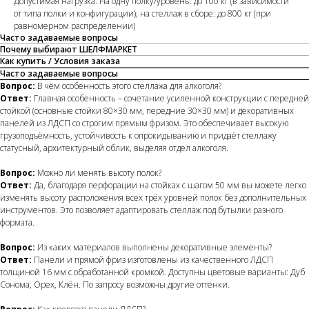
Допустимая нагрузка: На одну полку/уровень: до 100 кг (в зависимости
от типа полки и конфигурации); на стеллаж в сборе: до 800 кг (при
равномерном распределении)
Часто задаваемые вопросы
Почему выбирают ШЕЛФМАРКЕТ
Как купить / Условия заказа
Часто задаваемые вопросы
Вопрос:
В чём особенность этого стеллажа для алкоголя?
Ответ:
Главная особенность – сочетание усиленной конструкции с передней
стойкой (основные стойки 80×30 мм, передние 30×30 мм) и декоративных
панелей из ЛДСП со строгим прямым фризом. Это обеспечивает высокую
грузоподъёмность, устойчивость к опрокидыванию и придаёт стеллажу
статусный, архитектурный облик, выделяя отдел алкоголя.
Вопрос:
Можно ли менять высоту полок?
Ответ:
Да, благодаря перфорации на стойках с шагом 50 мм вы можете легко
изменять высоту расположения всех трёх уровней полок без дополнительных
инструментов. Это позволяет адаптировать стеллаж под бутылки разного
формата.
Вопрос:
Из каких материалов выполнены декоративные элементы?
Ответ:
Панели и прямой фриз изготовлены из качественного ЛДСП
толщиной 16 мм с обработанной кромкой. Доступны цветовые варианты: Дуб
Сонома, Орех, Клён. По запросу возможны другие оттенки.