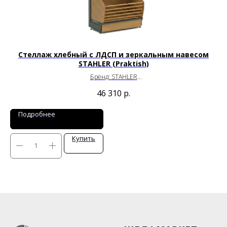
Стеллаж хлебный с ЛДСП и зеркальным навесом
С
STAHLER (Praktish)
Бренд: STAHLER
Ширина: 1000 мм
46 310
р.
Глубина: 470 мм
Высота: 2300 мм
Подробнее
Купить