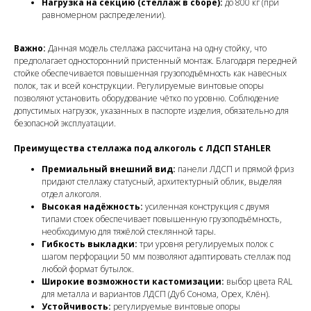
Нагрузка на секцию (стеллаж в сборе):
до 800 кг (при
равномерном распределении).
Важно:
Данная модель стеллажа рассчитана на одну стойку, что
предполагает односторонний пристенный монтаж. Благодаря передней
стойке обеспечивается повышенная грузоподъёмность как навесных
полок, так и всей конструкции. Регулируемые винтовые опоры
позволяют установить оборудование чётко по уровню. Соблюдение
допустимых нагрузок, указанных в паспорте изделия, обязательно для
безопасной эксплуатации.
Преимущества стеллажа под алкоголь с ЛДСП STAHLER
Премиальный внешний вид:
панели ЛДСП и прямой фриз
придают стеллажу статусный, архитектурный облик, выделяя
отдел алкоголя.
Высокая надёжность:
усиленная конструкция с двумя
типами стоек обеспечивает повышенную грузоподъёмность,
необходимую для тяжёлой стеклянной тары.
Гибкость выкладки:
три уровня регулируемых полок с
шагом перфорации 50 мм позволяют адаптировать стеллаж под
любой формат бутылок.
Широкие возможности кастомизации:
выбор цвета RAL
для металла и вариантов ЛДСП (Дуб Сонома, Орех, Клён).
Устойчивость:
регулируемые винтовые опоры