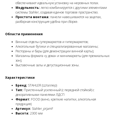
обеспечивают идеальную установку на неровных полах.
Модульность:
легко комбинируется с другими элементами
системы Stahler, создавая единое торговое пространство.
Простота монтажа:
панели навешиваются на зацепах,
разборная конструкция удобна при сборке.
Области применения
Винные отделы супермаркетов и гипермаркетов;
Алкогольные бутики и специализированные магазины;
Рестораны и бары (для демонстрации винной карты);
Магазины формата «у дома» и минимаркеты (для премиальных
зон);
Выставочные залы и дегустационные зоны.
Характеристики
Бренд:
STAHLER (Шталлер)
Тип:
Пристенный усиленный (с передней стойкой) с
декоративными панелями ЛДСП
Формат:
FOOD (вино, крепкие напитки, алкогольная
продукция)
Артикул:
Stahler_prjamF
Высота:
2300 мм