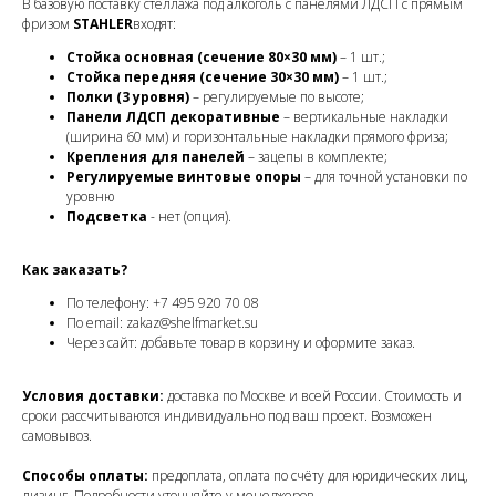
В базовую поставку стеллажа под алкоголь с панелями ЛДСП с прямым
фризом
STAHLER
входят:
Стойка основная (сечение 80×30 мм)
– 1 шт.;
Стойка передняя (сечение 30×30 мм)
– 1 шт.;
Полки (3 уровня)
– регулируемые по высоте;
Панели ЛДСП декоративные
– вертикальные накладки
(ширина 60 мм) и горизонтальные накладки прямого фриза;
Крепления для панелей
– зацепы в комплекте;
Регулируемые винтовые опоры
– для точной установки по
уровню
Подсветка
- нет (опция).
Как заказать?
По телефону: +7 495 920 70 08
По email: zakaz@shelfmarket.su
Через сайт: добавьте товар в корзину и оформите заказ.
Условия доставки:
доставка по Москве и всей России. Стоимость и
сроки рассчитываются индивидуально под ваш проект. Возможен
самовывоз.
Способы оплаты:
предоплата, оплата по счёту для юридических лиц,
лизинг. Подробности уточняйте у менеджеров.