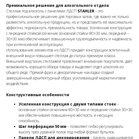
Премиальное решение для алкогольного отдела
Стеллаж под алкоголь с панелями ЛДСП
STAHLER
– это
профессиональное решение для торговых залов, где важно не только
разместить алкогольную продукцию, но и представить её максимально
эффектно, подчеркнуть премиальность товара. Усиленная конструкция
с передней стойкой (сечение основной стойки 80×30 мм, передней –
30×30 мм) обеспечивает повышенную грузоподъёмность и надёжность
при интенсивной эксплуатации.
Использование элементов из ЛДСП придаёт конструкции эстетичный
внешний вид и повышает стеллаж до статуса премиум-класса.
Внешний вид таких стеллажей привлекает внимание покупателя, даёт
возможность хорошего обзора товара и выделяет отдел алкоголя из
общего ряда. Прямой фриз и декоративные накладки создают
завершённый архитектурный образ, усиливающий маркетинговое
воздействие.
Конструктивные особенности
Усиленная конструкция с двумя типами стоек
–
основные стойки сечением 80×30 мм и передние стойки 30×30
мм обеспечивают повышенную жёсткость и несущую
способность.
Шаг перфорации 50 мм
– позволяет гибко регулировать
высоту трёх уровней полок под любой формат бутылок.
Панели ЛДСП для декорирования
– панель навешивается