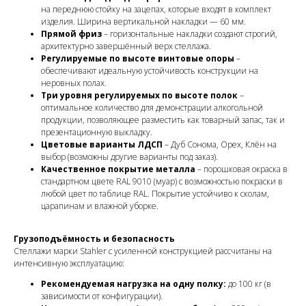
на переднюю стойку на зацепах, которые входят в комплект
изделия. Ширина вертикальной накладки — 60 мм.
Прямой фриз
– горизонтальные накладки создают строгий,
архитектурно завершённый верх стеллажа.
Регулируемые по высоте винтовые опоры
–
обеспечивают идеальную устойчивость конструкции на
неровных полах.
Три уровня регулируемых по высоте полок
–
оптимальное количество для демонстрации алкогольной
продукции, позволяющее разместить как товарный запас, так и
презентационную выкладку.
Цветовые варианты ЛДСП
– Дуб Сонома, Орех, Клён на
выбор (возможны другие варианты под заказ).
Качественное покрытие металла
– порошковая окраска в
стандартном цвете RAL 9010 (муар) с возможностью покраски в
любой цвет по таблице RAL. Покрытие устойчиво к сколам,
царапинам и влажной уборке.
Грузоподъёмность и безопасность
Стеллажи марки Stahler с усиленной конструкцией рассчитаны на
интенсивную эксплуатацию:
Рекомендуемая нагрузка на одну полку:
до 100 кг (в
зависимости от конфигурации).