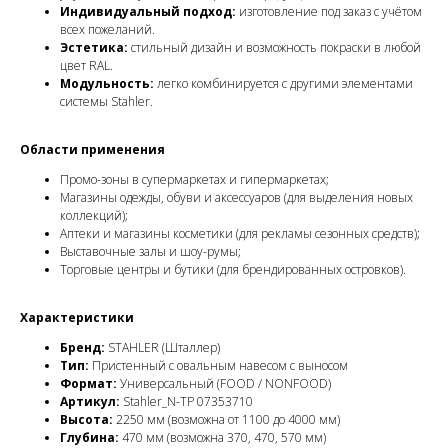
Индивидуальный подход:
изготовление под заказ с учётом
всех пожеланий.
Эстетика:
стильный дизайн и возможность покраски в любой
цвет RAL.
Модульность:
легко комбинируется с другими элементами
системы Stahler.
Области применения
Промо-зоны в супермаркетах и гипермаркетах;
Магазины одежды, обуви и аксессуаров (для выделения новых
коллекций);
Аптеки и магазины косметики (для рекламы сезонных средств);
Выставочные залы и шоу-румы;
Торговые центры и бутики (для брендированных островков).
Характеристики
Бренд:
STAHLER (Шталлер)
Тип:
Пристенный с овальным навесом с выносом
Формат:
Универсальный (FOOD / NONFOOD)
Артикул:
Stahler_N-TP 07353710
Высота:
2250 мм (возможна от 1100 до 4000 мм)
Глубина:
470 мм (возможна 370, 470, 570 мм)