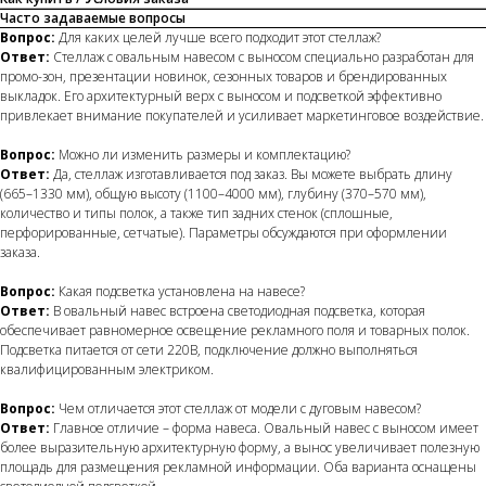
Часто задаваемые вопросы
Вопрос:
Для каких целей лучше всего подходит этот стеллаж?
Ответ:
Стеллаж с овальным навесом с выносом специально разработан для
промо-зон, презентации новинок, сезонных товаров и брендированных
выкладок. Его архитектурный верх с выносом и подсветкой эффективно
привлекает внимание покупателей и усиливает маркетинговое воздействие.
Вопрос:
Можно ли изменить размеры и комплектацию?
Ответ:
Да, стеллаж изготавливается под заказ. Вы можете выбрать длину
(665–1330 мм), общую высоту (1100–4000 мм), глубину (370–570 мм),
количество и типы полок, а также тип задних стенок (сплошные,
перфорированные, сетчатые). Параметры обсуждаются при оформлении
заказа.
Вопрос:
Какая подсветка установлена на навесе?
Ответ:
В овальный навес встроена светодиодная подсветка, которая
обеспечивает равномерное освещение рекламного поля и товарных полок.
Подсветка питается от сети 220В, подключение должно выполняться
квалифицированным электриком.
Вопрос:
Чем отличается этот стеллаж от модели с дуговым навесом?
Ответ:
Главное отличие – форма навеса. Овальный навес с выносом имеет
более выразительную архитектурную форму, а вынос увеличивает полезную
площадь для размещения рекламной информации. Оба варианта оснащены