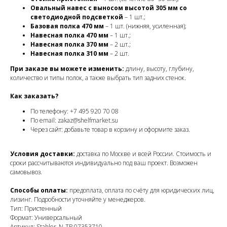
Овальный навес с выносом высотой 305 мм со
светодиодной подсветкой
– 1 шт.;
Базовая полка 470 мм
– 1 шт. (нижняя, усиленная);
Навесная полка 470 мм
– 1 шт.;
Навесная полка 370 мм
– 2 шт.;
Навесная полка 310 мм
– 2 шт.
При заказе вы можете изменить:
длину, высоту, глубину,
количество и типы полок, а также выбрать тип задних стенок.
Как заказать?
По телефону: +7 495 920 70 08
По email: zakaz@shelfmarket.su
Через сайт: добавьте товар в корзину и оформите заказ.
Условия доставки:
доставка по Москве и всей России. Стоимость и
сроки рассчитываются индивидуально под ваш проект. Возможен
самовывоз.
Способы оплаты:
предоплата, оплата по счёту для юридических лиц,
лизинг. Подробности уточняйте у менеджеров.
Тип: Пристенный
Формат: Универсальный
Артикул: Stahler_N-TP 07353710