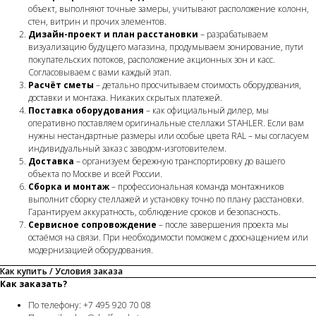
объект, выполняют точные замеры, учитывают расположение колонн,
стен, витрин и прочих элементов.
Дизайн-проект и план расстановки
– разрабатываем
визуализацию будущего магазина, продумываем зонирование, пути
покупательских потоков, расположение акционных зон и касс.
Согласовываем с вами каждый этап.
Расчёт сметы
– детально просчитываем стоимость оборудования,
доставки и монтажа. Никаких скрытых платежей.
Поставка оборудования
– как официальный дилер, мы
оперативно поставляем оригинальные стеллажи STAHLER. Если вам
нужны нестандартные размеры или особые цвета RAL – мы согласуем
индивидуальный заказ с заводом-изготовителем.
Доставка
– организуем бережную транспортировку до вашего
объекта по Москве и всей России.
Сборка и монтаж
– профессиональная команда монтажников
выполнит сборку стеллажей и установку точно по плану расстановки.
Гарантируем аккуратность, соблюдение сроков и безопасность.
Сервисное сопровождение
– после завершения проекта мы
остаёмся на связи. При необходимости поможем с дооснащением или
модернизацией оборудования.
Как купить / Условия заказа
Как заказать?
По телефону: +7 495 920 70 08