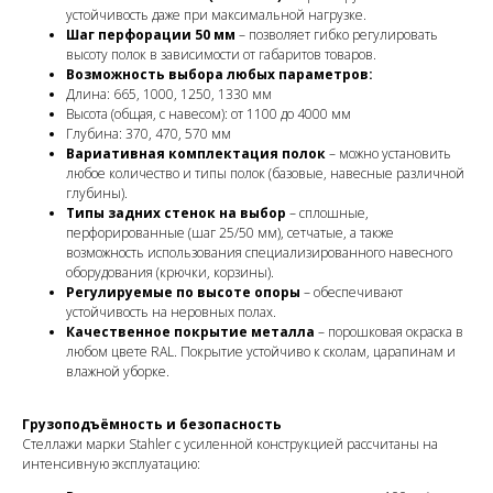
устойчивость даже при максимальной нагрузке.
Шаг перфорации 50 мм
– позволяет гибко регулировать
высоту полок в зависимости от габаритов товаров.
Возможность выбора любых параметров:
Длина: 665, 1000, 1250, 1330 мм
Высота (общая, с навесом): от 1100 до 4000 мм
Глубина: 370, 470, 570 мм
Вариативная комплектация полок
– можно установить
любое количество и типы полок (базовые, навесные различной
глубины).
Типы задних стенок на выбор
– сплошные,
перфорированные (шаг 25/50 мм), сетчатые, а также
возможность использования специализированного навесного
оборудования (крючки, корзины).
Регулируемые по высоте опоры
– обеспечивают
устойчивость на неровных полах.
Качественное покрытие металла
– порошковая окраска в
любом цвете RAL. Покрытие устойчиво к сколам, царапинам и
влажной уборке.
Грузоподъёмность и безопасность
Стеллажи марки Stahler с усиленной конструкцией рассчитаны на
интенсивную эксплуатацию: