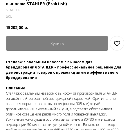
выносом STAHLER (Praktish)
STAHLER
SKU:
15202,00
р.
Купить
Стеллаж с овальным навесом с выносом для
брендирования STAHLER – профессиональное решение для
демонстрации товаров с промоакциями и эффективного
брендирования
Описание
Стеллаж с овальным навесом с выносом от производителя STAHLER,
оснащённый встроенной светодиодной подсветкой. Оригинальная
овальная форма навеса с выносом (высота 305 мм) создаёт
дополнительный визуальный акцент, а подсветка обеспечивает
отличное освещение рекламного поля и товарной выкладки.
Усиленная конструкция со стойками сечением 80×30 мм и шагом
перфорации 50 мм гарантирует устойчивость. Возможность выбора
любых параметров (длина от 665 до 1330 мм, высота от 1100 до 4000