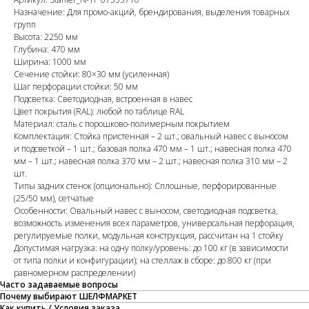
Назначение: Для промо-акций, брендирования, выделения товарных
групп
Высота: 2250 мм
Глубина: 470 мм
Ширина: 1000 мм
Сечение стойки: 80×30 мм (усиленная)
Шаг перфорации стойки: 50 мм
Подсветка: Светодиодная, встроенная в навес
Цвет покрытия (RAL): любой по таблице RAL
Материал: сталь с порошково-полимерным покрытием
Комплектация: Стойка пристенная – 2 шт.; овальный навес с выносом
и подсветкой – 1 шт.; базовая полка 470 мм – 1 шт.; навесная полка 470
мм – 1 шт.; навесная полка 370 мм – 2 шт.; навесная полка 310 мм – 2
шт.
Типы задних стенок (опционально): Сплошные, перфорированные
(25/50 мм), сетчатые
Особенности: Овальный навес с выносом, светодиодная подсветка,
возможность изменения всех параметров, универсальная перфорация,
регулируемые полки, модульная конструкция, рассчитан на 1 стойку
Допустимая нагрузка: на одну полку/уровень: до 100 кг (в зависимости
от типа полки и конфигурации); на стеллаж в сборе: до 800 кг (при
равномерном распределении)
Часто задаваемые вопросы
Почему выбирают ШЕЛФМАРКЕТ
Как купить / Условия заказа