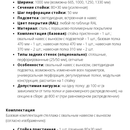
Ширина:
1000 мм (возможна 665, 1000, 1250, 1330 мм)
Сечение стойки:
80×30 мм (усиленная)
Шаг перфорации стойки:
50 мм
Подсветка:
светодиодная, встроенная в навес
Цвет покрытия (RAL):
любой по таблице RAL
Материал:
сталь с порошково-полимерным покрытием
Комплектация (базовая):
стойка пристенная – 1 шт.;
овальный навес с выносом с подсветкой – 1 шт.; базовая полка
470 мм – 1 шт.; навесная полка 470 мм – 1 шт.; навесная полка
370 мм – 2 шт.; навесная полка 310 мм – 2 шт.
Типы задних стенок (опционально):
сплошные,
перфорированные (25/50 мм), сетчатые
Особенности:
овальный навес с выносом, светодиодная
подсветка, возможность изменения всех параметров,
универсальная перфорация, регулируемые полки, модульная
конструкция, рассчитан на 1 стойку
Допустимая нагрузка:
на одну полку: до 100 кг (в
зависимости от типа полки и равномерного распределения); на
секцию в сборе: до 800 кг (при равномерном распределении)
Комплектация
Базовая комплектация стеллажа с овальным навесом с выносом
(согласно изображению):
Стойка пристенная
– 1 шт. (сечение 80×30 мм);