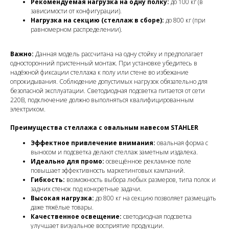
Рекомендуемая нагрузка на одну полку:
до 100 кг (в
зависимости от конфигурации).
Нагрузка на секцию (стеллаж в сборе):
до 800 кг (при
равномерном распределении).
Важно:
Данная модель рассчитана на одну стойку и предполагает
односторонний пристенный монтаж. При установке убедитесь в
надёжной фиксации стеллажа к полу или стене во избежание
опрокидывания. Соблюдение допустимых нагрузок обязательно для
безопасной эксплуатации. Светодиодная подсветка питается от сети
220В, подключение должно выполняться квалифицированным
электриком.
Преимущества стеллажа с овальным навесом STAHLER
Эффектное привлечение внимания:
овальная форма с
выносом и подсветка делают стеллаж заметным издалека.
Идеально для промо:
освещённое рекламное поле
повышает эффективность маркетинговых кампаний.
Гибкость:
возможность выбора любых размеров, типа полок и
задних стенок под конкретные задачи.
Высокая нагрузка:
до 800 кг на секцию позволяет размещать
даже тяжёлые товары.
Качественное освещение:
светодиодная подсветка
улучшает визуальное восприятие продукции.