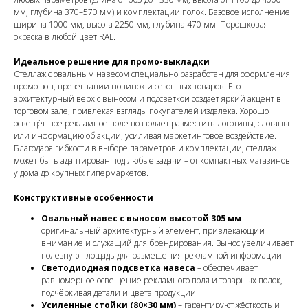
мм, глубина 370–570 мм) и комплектации полок. Базовое исполнение:
ширина 1000 мм, высота 2250 мм, глубина 470 мм. Порошковая
окраска в любой цвет RAL.
Идеальное решение для промо-выкладки
Стеллаж с овальным навесом специально разработан для оформления
промо-зон, презентации новинок и сезонных товаров. Его
архитектурный верх с выносом и подсветкой создаёт яркий акцент в
торговом зале, привлекая взгляды покупателей издалека. Хорошо
освещённое рекламное поле позволяет разместить логотипы, слоганы
или информацию об акции, усиливая маркетинговое воздействие.
Благодаря гибкости в выборе параметров и комплектации, стеллаж
может быть адаптирован под любые задачи – от компактных магазинов
у дома до крупных гипермаркетов.
Конструктивные особенности
Овальный навес с выносом высотой 305 мм
–
оригинальный архитектурный элемент, привлекающий
внимание и служащий для брендирования. Вынос увеличивает
полезную площадь для размещения рекламной информации.
Светодиодная подсветка навеса
– обеспечивает
равномерное освещение рекламного поля и товарных полок,
подчёркивая детали и цвета продукции.
Усиленные стойки (80×30 мм)
– гарантируют жёсткость и