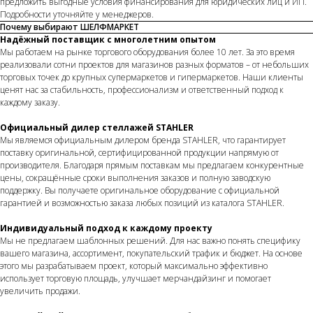
предложить выгодные условия финансирования для юридических лиц и ИП.
Подробности уточняйте у менеджеров.
Почему выбирают ШЕЛФМАРКЕТ
Надёжный поставщик с многолетним опытом
Мы работаем на рынке торгового оборудования более 10 лет. За это время
реализовали сотни проектов для магазинов разных форматов – от небольших
торговых точек до крупных супермаркетов и гипермаркетов. Наши клиенты
ценят нас за стабильность, профессионализм и ответственный подход к
каждому заказу.
Официальный дилер стеллажей STAHLER
Мы являемся официальным дилером бренда STAHLER, что гарантирует
поставку оригинальной, сертифицированной продукции напрямую от
производителя. Благодаря прямым поставкам мы предлагаем конкурентные
цены, сокращённые сроки выполнения заказов и полную заводскую
поддержку. Вы получаете оригинальное оборудование с официальной
гарантией и возможностью заказа любых позиций из каталога STAHLER.
Индивидуальный подход к каждому проекту
Мы не предлагаем шаблонных решений. Для нас важно понять специфику
вашего магазина, ассортимент, покупательский трафик и бюджет. На основе
этого мы разрабатываем проект, который максимально эффективно
использует торговую площадь, улучшает мерчандайзинг и помогает
увеличить продажи.