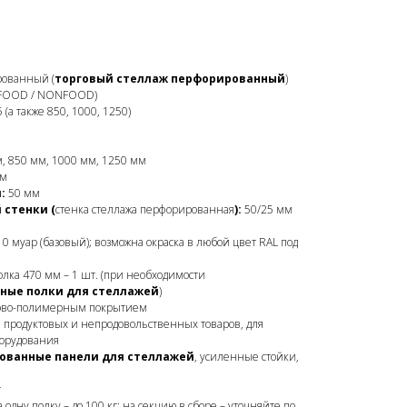
ованный (
торговый стеллаж перфорированный
)
FOOD / NONFOOD)
 (а также 850, 1000, 1250)
, 850 мм, 1000 мм, 1250 мм
мм
:
50 мм
 стенки (
стенка стеллажа перфорированная
):
50/25 мм
0 муар (базовый); возможна окраска в любой цвет RAL под
олка 470 мм – 1 шт. (при необходимости
ные полки для стеллажей
)
ково-полимерным покрытием
 продуктовых и непродовольственных товаров, для
борудования
ованные панели для стеллажей
, усиленные стойки,
г
 одну полку – до 100 кг; на секцию в сборе – уточняйте по