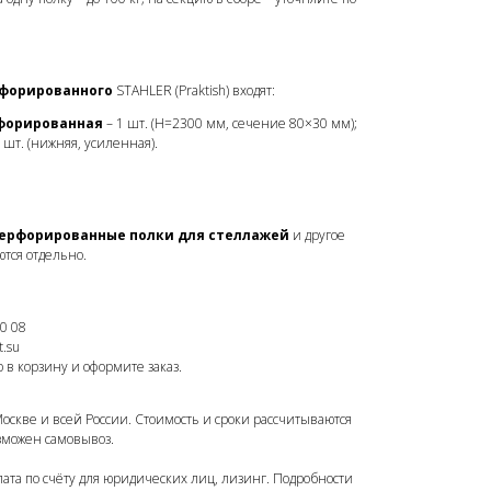
рфорированного
STAHLER (Praktish) входят:
рфорированная
– 1 шт. (H=2300 мм, сечение 80×30 мм);
 шт. (нижняя, усиленная).
ерфорированные полки для стеллажей
и другое
тся отдельно.
0 08
.su
 в корзину и оформите заказ.
Москве и всей России. Стоимость и сроки рассчитываются
зможен самовывоз.
лата по счёту для юридических лиц, лизинг. Подробности