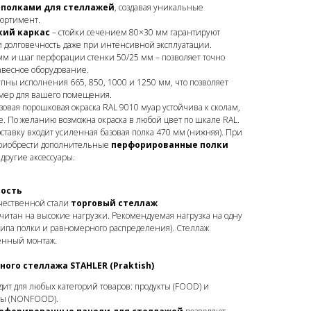
полками для стеллажей
, создавая уникальные
сортимент.
кий каркас
– стойки сечением 80×30 мм гарантируют
 долговечность даже при интенсивной эксплуатации.
м и шаг перфорации стенки 50/25 мм – позволяет точно
авесное оборудование.
пны исполнения 665, 850, 1000 и 1250 мм, что позволяет
мер для вашего помещения.
овая порошковая окраска RAL 9010 муар устойчива к сколам,
. По желанию возможна окраска в любой цвет по шкале RAL.
ставку входит усиленная базовая полка 470 мм (нижняя). При
приобрести дополнительные
перфорированные полки
 другие аксессуары.
ность
чественной стали
торговый стеллаж
читан на высокие нагрузки. Рекомендуемая нагрузка на одну
т типа полки и равномерного распределения). Стеллаж
енный монтаж.
го стеллажа STAHLER (Praktish)
дит для любых категорий товаров: продукты (FOOD) и
ры (NONFOOD).