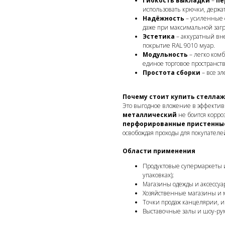
Гибкость выкладки
–
пе
использовать крючки, держа
Надёжность
– усиленные 
даже при максимальной загр
Эстетика
– аккуратный вн
покрытие RAL 9010 муар.
Модульность
– легко комб
единое торговое пространств
Простота сборки
– все э
Почему стоит купить стелла
Это выгодное вложение в эффектив
металлический
не боится корроз
перфорированные пристенны
освобождая проходы для покупателе
Области применения
Продуктовые супермаркеты и
упаковках);
Магазины одежды и аксессуар
Хозяйственные магазины и 
Точки продаж канцелярии, и
Выставочные залы и шоу-ру