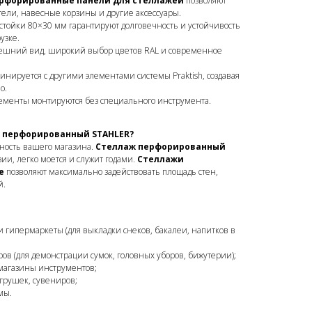
рфорированные панели для стеллажей
позволяют
тели, навесные корзины и другие аксессуары.
стойки 80×30 мм гарантируют долговечность и устойчивость
узке.
ешний вид, широкий выбор цветов RAL и современное
инируется с другими элементами системы Praktish, создавая
о.
лементы монтируются без специального инструмента.
ж перфорированный STAHLER?
ность вашего магазина.
Стеллаж перфорированный
ии, легко моется и служит годами.
Стеллажи
е
позволяют максимально задействовать площадь стен,
й.
 гипермаркеты (для выкладки снеков, бакалеи, напитков в
ов (для демонстрации сумок, головных уборов, бижутерии);
магазины инструментов;
грушек, сувениров;
мы.