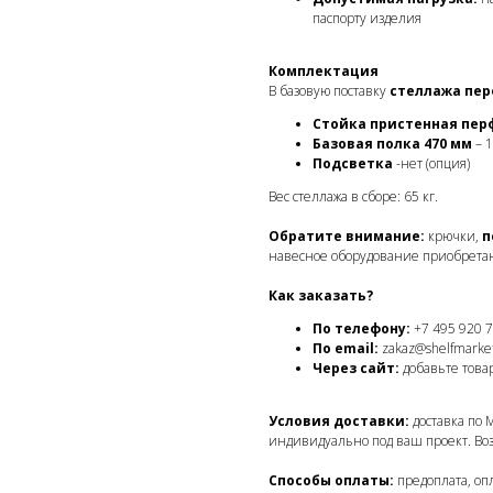
паспорту изделия
Комплектация
В базовую поставку
стеллажа пе
Стойка пристенная пе
Базовая полка 470 мм
– 1
Подсветка
-нет (опция)
Вес стеллажа в сборе: 65 кг.
Обратите внимание:
крючки,
п
навесное оборудование приобретаю
Как заказать?
По телефону:
+7 495 920 7
По email:
zakaz@shelfmarket
Через сайт:
добавьте товар
Условия доставки:
доставка по 
индивидуально под ваш проект. Во
Способы оплаты:
предоплата, оп