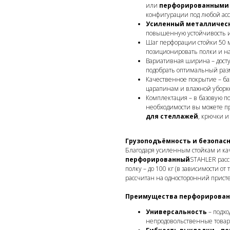
или
перфорированными 
конфигурации под любой ас
Усиленный металличес
повышенную устойчивость и
Шаг перфорации стойки 50 м
позиционировать полки и н
Вариативная ширина – досту
подобрать оптимальный раз
Качественное покрытие – баз
царапинам и влажной уборке
Комплектация – в базовую по
необходимости вы можете 
для стеллажей
, крючки и
Грузоподъёмность и безопас
Благодаря усиленным стойкам и ка
перфорированный
STAHLER расс
полку – до 100 кг (в зависимости о
рассчитан на односторонний прист
Преимущества перфорированно
Универсальность
– подхо
непродовольственные това