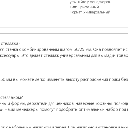
уточняйте у менеджеров.
Тип: Пристенный
Формат: Универсальный
стеллажа?
я стенка с комбинированным шагом 50/25 мм. Она позволяет ис
аксессуары. Это делает стеллаж универсальным для выкладки товар
 50 мм вы можете легко изменять высоту расположения полки бе
 стеллажом?
ны и формы, держатели для ценников, навесные корзины, полкоде
и»
. Наши менеджеры помогут подобрать оптимальный набор под 
лок с небольшим наклоном вперёд. При наклонной установке важн