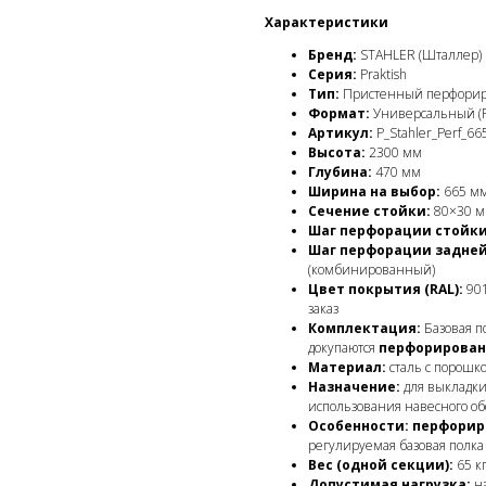
Характеристики
Бренд:
STAHLER (Шталлер)
Серия:
Praktish
Тип:
Пристенный перфорир
Формат:
Универсальный (
Артикул:
P_Stahler_Perf_665
Высота:
2300 мм
Глубина:
470 мм
Ширина на выбор:
665 мм
Сечение стойки:
80×30 
Шаг перфорации стойки
Шаг перфорации задней
(комбинированный)
Цвет покрытия (RAL):
901
заказ
Комплектация:
Базовая п
докупаются
перфорирован
Материал:
сталь с порош
Назначение:
для выкладки
использования навесного о
Особенности:
перфорир
регулируемая базовая полка
Вес (одной секции):
65 к
Допустимая нагрузка:
на