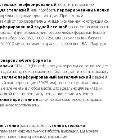
 стеллаж перфорированный
, обратить внимание
для стеллажей
или подобрать
перфорированные полки
идеально подходит для этих задач. Пристенный
aktish от производителя STAHLER. Усиленная конструкция со
рфорированной задней стенкой
позволяет использовать
ержатели) для размещения товаров любых форматов. Высота
а выбор: 665, 850, 1000, 1250 мм. В комплекте – базовая
RAL 9010 муар, возможна окраска в любой цвет RAL. Подходит
товаров любого формата
еллажи
STAHLER (Praktish) – это универсальное решение для
о надёжность, но и возможность быстро адаптировать выкладку
Стеллаж перфорированный металлический
с задней
й шаг перфорации (50/25 мм), позволяет устанавливать
ные элементы в любом месте. Это идеально для выкладки
 мелкой галантереи, игрушек, канцелярии и многого
анные пристенные
отлично экономят место, превращая
ценную торговую зону.
я стенка
(так называемая
стенка стеллажа
еспечивает максимальную гибкость выкладки. Вы можете
ку с навесными крючками, корзинами