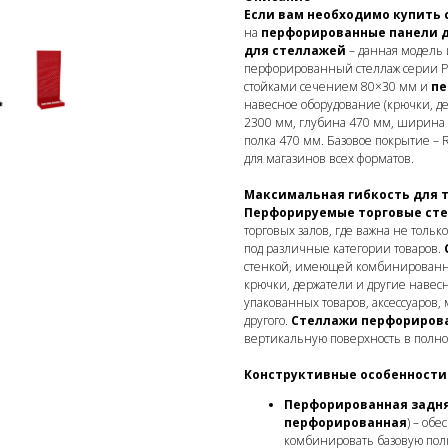
Если вам необходимо купить
на
перфорированные панели 
для стеллажей
– данная модель 
перфорированный стеллаж серии Pr
стойками сечением 80×30 мм и
пе
навесное оборудование (крючки, д
2300 мм, глубина 470 мм, ширина н
полка 470 мм. Базовое покрытие – 
для магазинов всех форматов.
Максимальная гибкость для 
Перфорируемые торговые ст
торговых залов, где важна не тольк
под различные категории товаров.
стенкой, имеющей комбинированны
крючки, держатели и другие навес
упакованных товаров, аксессуаров,
другого.
Стеллажи перфориров
вертикальную поверхность в полно
Конструктивные особенности
Перфорированная задня
перфорированная
) – об
комбинировать базовую пол