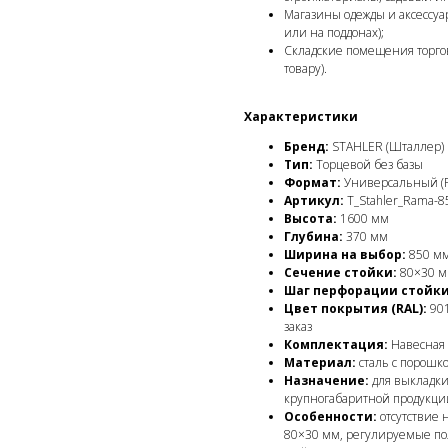
Магазины одежды и аксессуа
или на поддонах);
Складские помещения торгов
товару).
Характеристики
Бренд:
STAHLER (Шталлер)
Тип:
Торцевой без базы
Формат:
Универсальный (
Артикул:
T_Stahler_Rama-85
Высота:
1600 мм
Глубина:
370 мм
Ширина на выбор:
850 мм
Сечение стойки:
80×30 м
Шаг перфорации стойки
Цвет покрытия (RAL):
901
заказ
Комплектация:
Навесная п
Материал:
сталь с порош
Назначение:
для выкладки
крупногабаритной продукци
Особенности:
отсутствие 
80×30 мм, регулируемые пол