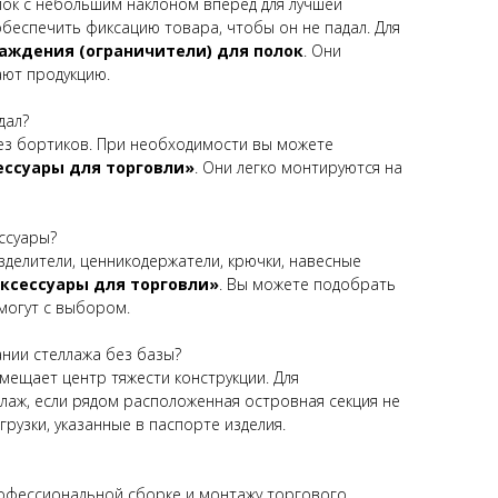
лок с небольшим наклоном вперёд для лучшей
беспечить фиксацию товара, чтобы он не падал. Для
аждения (ограничители) для полок
. Они
ают продукцию.
дал?
ез бортиков. При необходимости вы можете
ессуары для торговли»
. Они легко монтируются на
ессуары?
делители, ценникодержатели, крючки, навесные
ксессуары для торговли»
. Вы можете подобрать
могут с выбором.
нии стеллажа без базы?
мещает центр тяжести конструкции. Для
аж, если рядом расположенная островная секция не
рузки, указанные в паспорте изделия.
рофессиональной сборке и монтажу торгового