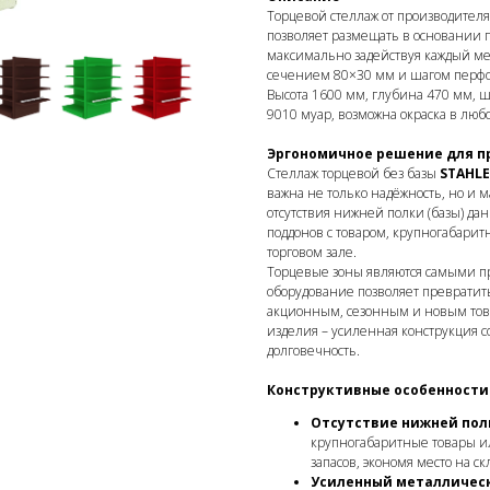
Торцевой стеллаж от производителя
позволяет размещать в основании 
максимально задействуя каждый мет
сечением 80×30 мм и шагом перфо
Высота 1600 мм, глубина 470 мм, ш
9010 муар, возможна окраска в любо
Эргономичное решение для п
Стеллаж торцевой без базы
STAHL
важна не только надёжность, но и 
отсутствия нижней полки (базы) да
поддонов с товаром, крупногабарит
торговом зале.
Торцевые зоны являются самыми п
оборудование позволяет преврати
акционным, сезонным и новым това
изделия – усиленная конструкция с
долговечность.
Конструктивные особенности
Отсутствие нижней полк
крупногабаритные товары ил
запасов, экономя место на ск
Усиленный металличес