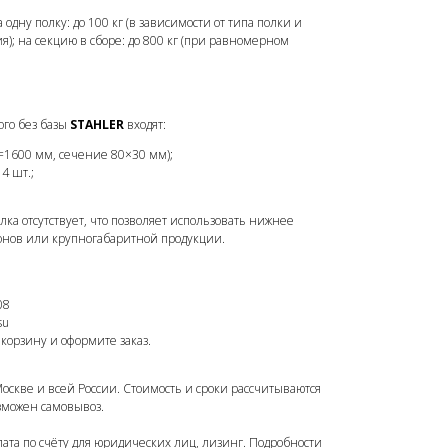
 одну полку: до 100 кг (в зависимости от типа полки и
); на секцию в сборе: до 800 кг (при равномерном
ого без базы
STAHLER
входят:
=1600 мм, сечение 80×30 мм);
 4 шт.;
лка отсутствует, что позволяет использовать нижнее
онов или крупногабаритной продукции.
08
su
 корзину и оформите заказ.
Москве и всей России. Стоимость и сроки рассчитываются
зможен самовывоз.
лата по счёту для юридических лиц, лизинг. Подробности