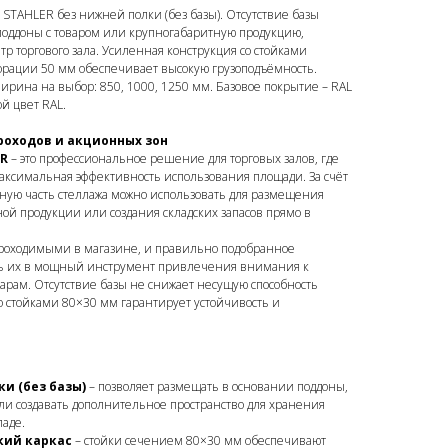
 STAHLER без нижней полки (без базы). Отсутствие базы
поддоны с товаром или крупногабаритную продукцию,
р торгового зала. Усиленная конструкция со стойками
рации 50 мм обеспечивает высокую грузоподъёмность.
ирина на выбор: 850, 1000, 1250 мм. Базовое покрытие – RAL
й цвет RAL.
роходов и акционных зон
ER
– это профессиональное решение для торговых залов, где
максимальная эффективность использования площади. За счёт
нную часть стеллажа можно использовать для размещения
ной продукции или создания складских запасов прямо в
роходимыми в магазине, и правильно подобранное
ть их в мощный инструмент привлечения внимания к
рам. Отсутствие базы не снижает несущую способность
о стойками 80×30 мм гарантирует устойчивость и
и (без базы)
– позволяет размещать в основании поддоны,
и создавать дополнительное пространство для хранения
ладе.
кий каркас
– стойки сечением 80×30 мм обеспечивают