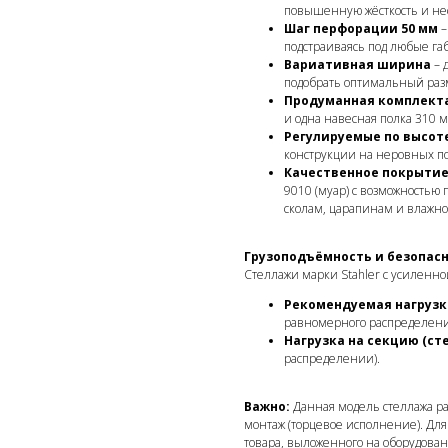
повышенную жёсткость и не
Шаг перфорации 50 мм
–
подстраиваясь под любые га
Вариативная ширина
– 
подобрать оптимальный раз
Продуманная комплект
и одна навесная полка 310 
Регулируемые по высот
конструкции на неровных по
Качественное покрытие
9010 (муар) с возможностью 
сколам, царапинам и влажно
Грузоподъёмность и безопас
Стеллажи марки Stahler с усиленн
Рекомендуемая нагрузка
равномерного распределени
Нагрузка на секцию (сте
распределении).
Важно:
Данная модель стеллажа ра
монтаж (торцевое исполнение). Для
товара, выложенного на оборудован