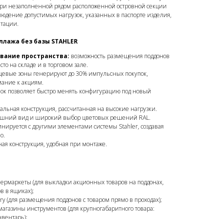
при незаполненной рядом расположенной островной секции
юдение допустимых нагрузок, указанных в паспорте изделия,
атации.
ллажа без базы STAHLER
вание пространства:
возможность размещения поддонов
то на складе и в торговом зале.
цевые зоны генерируют до 30% импульсных покупок,
ание к акциям.
ок позволяет быстро менять конфигурацию под новый
альная конструкция, рассчитанная на высокие нагрузки.
шний вид и широкий выбор цветовых решений RAL.
нируется с другими элементами системы Stahler, создавая
о.
ая конструкция, удобная при монтаже.
ермаркеты (для выкладки акционных товаров на поддонах,
в в ящиках);
y (для размещения поддонов с товаром прямо в проходах);
агазины инструментов (для крупногабаритного товара:
вентарь);