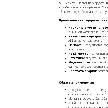
данную часть нельзя перегружать 
во избежание опрокидывания. Собл
обязательно для безопасной эксплу
Преимущества торцевого сте
Рациональное использо
в нижней части экономит мес
Увеличение продаж:
тор
эффективно привлекая вним
Гибкость:
регулировка пол
ассортимент.
Надёжность:
усиленная ст
Эстетика:
аккуратный вне
Модульность:
легко комби
единое торговое пространств
Простота сборки:
разборн
Области применения
Продуктовые магазины и суп
сезонных продуктов, напитко
Магазины формата Cash&Carr
Хозяйственные магазины и м
стройматериалы, садовый ин