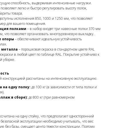
сущую способность, выдерживая интенсивные нагрузки.
 позволяет легко и быстро регулировать высоту полок,
бариты товара.
доступны исполнения 850, 1000 и 1250 мм, что позволяет
мер для вашего помещения.
ация полками
– в набор входят три навесные полки 370 мм
мм, что позволяет организовать многоуровневую выкладку.
е опоры
– обеспечивают идеальную устойчивость
лах.
 металла
– порошковая окраска в стандартном цвете RAL
покраски в любой цвет по таблице RAL. Покрытие устойчиво к
й уборке.
ность
ой конструкцией рассчитаны на интенсивную эксплуатацию:
 на одну полку:
до 100 кг (в зависимости от типа полки и
я).
ллаж в сборе):
до 800 кг (при равномерном
ссчитана на одну стойку, что предполагает односторонний
 безопасной эксплуатации необходимо учитывать, что вес
ие без базы, смещает центр тяжести конструкции. Поэтому