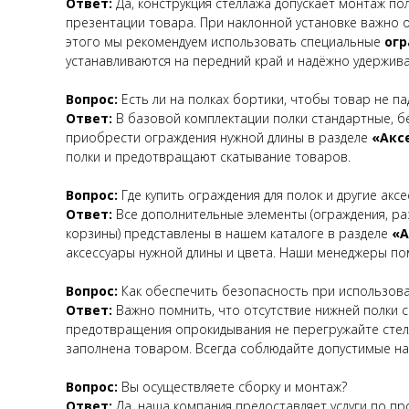
Ответ:
Да, конструкция стеллажа допускает монтаж по
презентации товара. При наклонной установке важно о
этого мы рекомендуем использовать специальные
огр
устанавливаются на передний край и надёжно удержив
Вопрос:
Есть ли на полках бортики, чтобы товар не па
Ответ:
В базовой комплектации полки стандартные, б
приобрести ограждения нужной длины в разделе
«Акс
полки и предотвращают скатывание товаров.
Вопрос:
Где купить ограждения для полок и другие акс
Ответ:
Все дополнительные элементы (ограждения, раз
корзины) представлены в нашем каталоге в разделе
«А
аксессуары нужной длины и цвета. Наши менеджеры по
Вопрос:
Как обеспечить безопасность при использова
Ответ:
Важно помнить, что отсутствие нижней полки с
предотвращения опрокидывания не перегружайте стелл
заполнена товаром. Всегда соблюдайте допустимые наг
Вопрос:
Вы осуществляете сборку и монтаж?
Ответ:
Да, наша компания предоставляет услуги по п