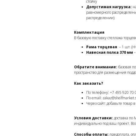
стойку
Допустимая нагрузка:
на
равномерного распределения
распределении)
Комплектация
В базовую поставку стеллажа торцев
Рама торцевая
– 1 шт. (H
Навесная полка 370 мм
–
Обратите внимание:
базовая по
пространство для размещения подд
Как заказать?
По телефону: +7 495 920 70 
По email: zakaz@shelfmarket.
Через сайт: добавьте товар в
Условия доставки:
доставка по 
индивидуально под ваш проект. Во
Способы оплаты:
предоплата, оп