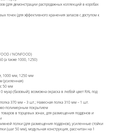
ров (для демонстрации распродажных коллекций в коробах
ых точек (для эффективного хранения запасов с доступом к
FOOD / NONFOOD)
0 (а также 1000, 1250)
, 1000 мм, 1250 мм
м (усиленная)
:
50 мм
0 муар (базовый); возможна окраска в любой цвет RAL под
олка 370 мм – 3 шт.; Навесная полка 310 мм – 1 шт.
ково-полимерным покрытием
 товаров в торцевых зонах, для размещения поддонов и
и
нижней полки (для размещения поддонов), усиленные стойки
ки (шаг 50 мм), модульная конструкция, рассчитан на 1