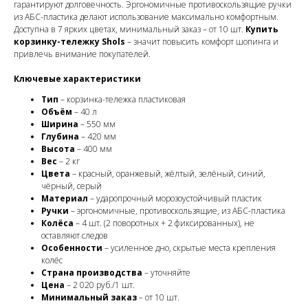
гарантируют долговечность. Эргономичные противоскользящие ручки
из АБС-пластика делают использование максимально комфортным.
Доступна в 7 ярких цветах, минимальный заказ – от 10 шт.
Купить
корзинку-тележку Shols
– значит повысить комфорт шопинга и
привлечь внимание покупателей.
Ключевые характеристики
Тип
– корзинка-тележка пластиковая
Объём
– 40 л
Ширина
– 550 мм
Глубина
– 420 мм
Высота
– 400 мм
Вес
– 2 кг
Цвета
– красный, оранжевый, жёлтый, зелёный, синий,
чёрный, серый
Материал
– ударопрочный морозоустойчивый пластик
Ручки
– эргономичные, противоскользящие, из АБС-пластика
Колёса
– 4 шт. (2 поворотных + 2 фиксированных), не
оставляют следов
Особенности
– усиленное дно, скрытые места крепления
колёс
Страна производства
– уточняйте
Цена
– 2 020 руб./1 шт.
Минимальный заказ
– от 10 шт.