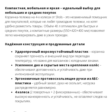
Компактная, мобильная и яркая – идеальный выбор для
небольших и средних покупок
Корзинка-тележка на 4-х колесах от Shols – это незаменимый помощник
для покупателей, которые не любят громоздкие тележки, но хотят
удобно разместить товары. Объём 40 л оптимален для быстрых и
средних покупок, а компактные размеры (550×420×400 мм) позволяют
легко маневрировать даже в узких проходах.
Надёжная конструкция и продуманные детали
Ударопрочный морозоустойчивый пластик
– корзинка
сохраняет прочность и внешний вид при перепадах
температур, что важно для магазинов с холодными зонами.
Усиленное дно и скрытые места крепления колёс
–
обеспечивают долговечность и устойчивость даже при
интенсивной эксплуатации.
Эргономичные противоскользящие ручки из АБС-
пластика
– удобный захват, рука не скользит, нагрузка
распределяется равномерно.
4 колеса
(2 поворотных + 2 фиксированных) – обеспечивают
высокую маневренность и устойчивость, не оставляют следов на
покрытиях.