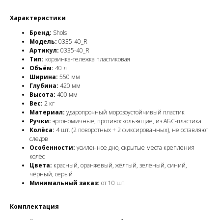
Характеристики
Бренд:
Shols
Модель:
0335-40_R
Артикул:
0335-40_R
Тип:
корзинка-тележка пластиковая
Объём:
40 л
Ширина:
550 мм
Глубина:
420 мм
Высота:
400 мм
Вес:
2 кг
Материал:
ударопрочный морозоустойчивый пластик
Ручки:
эргономичные, противоскользящие, из АБС-пластика
Колёса:
4 шт. (2 поворотных + 2 фиксированных), не оставляют
следов
Особенности:
усиленное дно, скрытые места крепления
колёс
Цвета:
красный, оранжевый, жёлтый, зелёный, синий,
чёрный, серый
Минимальный заказ:
от 10 шт.
Комплектация