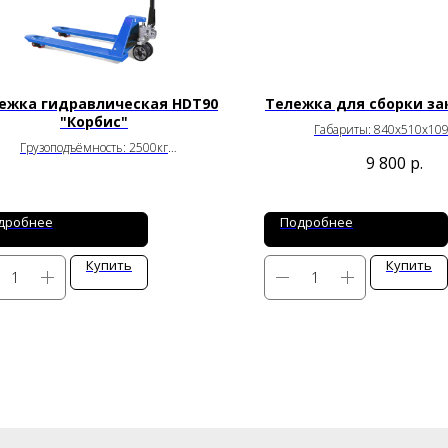
ежка гидравлическая HDT90
Тележка для сборки за
"Корбис"
Габариты: 840х510х10
Грузоподъёмность: 2500кг
Артикул: MG2
9 800
р.
Габариты: 1150х550х200мм
Артикул: HDT90_B
дробнее
Подробнее
Купить
Купить