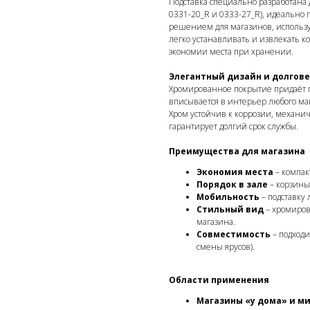
Подставка специально разработана д
0331-20_R и 0333-27_R), идеально 
решением для магазинов, использ
легко устанавливать и извлекать ко
экономии места при хранении.
Элегантный дизайн и долгов
Хромированное покрытие придаёт 
вписывается в интерьер любого ма
Хром устойчив к коррозии, механич
гарантирует долгий срок службы.
Преимущества для магазина
Экономия места
– компак
Порядок в зале
– корзины 
Мобильность
– подставку 
Стильный вид
– хромиров
магазина.
Совместимость
– подходи
смены ярусов).
Области применения
Магазины «у дома» и м