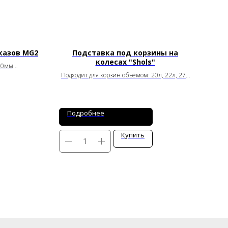
казов MG2
Подставка под корзины на
колесах "Shols"
90мм
Подходит для корзин объёмом: 20л, 22л, 27л
Артикул: 0331-20-2W
Подробнее
П
Купить