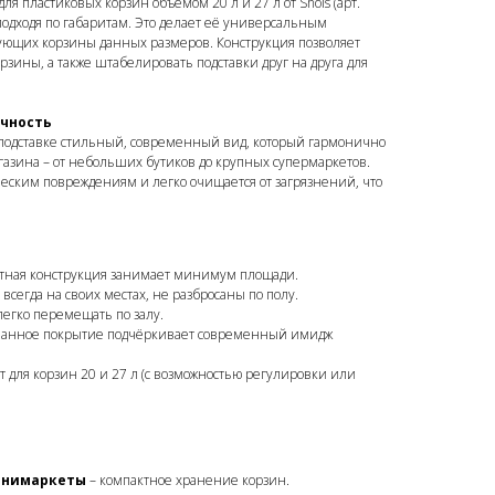
ля пластиковых корзин объёмом 20 л и 27 л от Shols (арт.
подходя по габаритам. Это делает её универсальным
ующих корзины данных размеров. Конструкция позволяет
рзины, а также штабелировать подставки друг на друга для
ечность
подставке стильный, современный вид, который гармонично
газина – от небольших бутиков до крупных супермаркетов.
еским повреждениям и легко очищается от загрязнений, что
тная конструкция занимает минимум площади.
всегда на своих местах, не разбросаны по полу.
легко перемещать по залу.
анное покрытие подчёркивает современный имидж
т для корзин 20 и 27 л (с возможностью регулировки или
инимаркеты
– компактное хранение корзин.