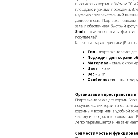
пластиковых корзин объёмом 20 и 2
площадью и узкими проходами. Эле
изделию привлекательный внешний 
долговечность. Подставка позволяе
зале и обеспечивая быстрый доступ
Shols
– значит повысить эффективн
покупателей.
Ключевые характеристики (Быстрый
Тип
– подставка-тележка дл
Подходит для корзин о
Материал
– сталь с хром
Цвет
– хром
Вес
– 2 кг
Особенности
– штабелируе
Организация пространства в 
Подставка-тележка для корзин Shol
покупательских корзин в магазинах
корзины у входа или в удобной зон
чистоту и порядок в торговом зале
легко перемещается и не занимает 
Совместимость и функциона