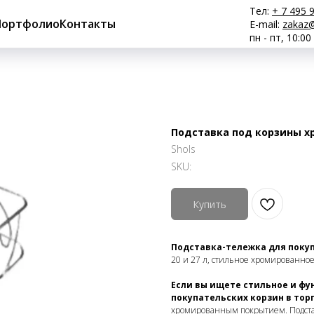
Тел:
+ 7 495 
Портфолио
Контакты
E-mail:
zakaz@
пн - пт, 10:00
Подставка под корзины х
Shols
SKU:
Купить
Подставка-тележка для покуп
20 и 27 л, стильное хромированное
Если вы ищете стильное и ф
покупательских корзин в тор
хромированным покрытием. Подста