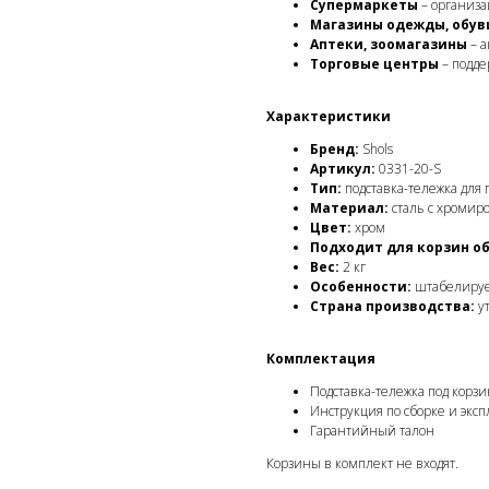
Супермаркеты
– организа
Магазины одежды, обув
Аптеки, зоомагазины
– а
Торговые центры
– подде
Характеристики
Бренд:
Shols
Артикул:
0331-20-S
Тип:
подставка-тележка для 
Материал:
сталь с хроми
Цвет:
хром
Подходит для корзин о
Вес:
2 кг
Особенности:
штабелирует
Страна производства:
у
Комплектация
Подставка-тележка под корзи
Инструкция по сборке и экс
Гарантийный талон
Корзины в комплект не входят.