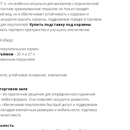
7 л, что особенно актуально для магазинов с ограниченной
гантное хромированное покрытие не только придаёт
вид, но и обеспечивает устойчивость к коррозии и
т аккуратно хранить корзины, поддерживая порядок в торговом
 для покупателей.
Купить подставку под корзины
ость торгового пространства и улучшить впечатление
 обзор)
я покупательских корзин
бъёмом
– 20 л и 27 л
ированным покрытием
тся, устойчивое основание, компактная
торговом зале
s – это практичное решение для упорядоченного хранения
 любого формата. Она позволяет аккуратно разместить
е, обеспечивая покупателям быстрый доступ и поддерживая
. Благодаря компактным размерам и мобильности, подставка
много места.
льность