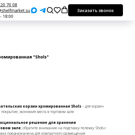
920 70 08
shelfmarket.su
Заказать звонок
 - 18:00
ромированная "Shols"
ательских корзин хромированная Shols
– для корзин
 покрытие, экономия места в торговом зале
ункциональное решение для хранения
говом зале
, обратите внимание на подставку-тележку Shols с
вка предназначена для компактного размещения