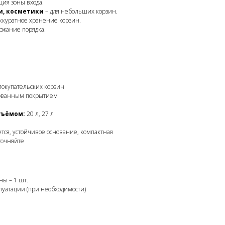
ция зоны входа.
и, косметики
– для небольших корзин.
ккуратное хранение корзин.
ржание порядка.
покупательских корзин
рованным покрытием
бъёмом:
20 л, 27 л
ся, устойчивое основание, компактная
точняйте
ны – 1 шт.
плуатации (при необходимости)