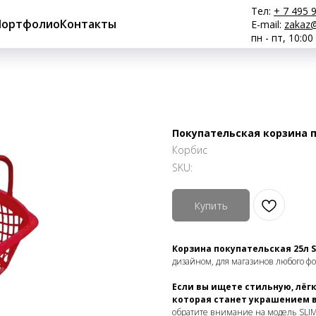
Тел:
+ 7 495 
Портфолио
Контакты
E-mail:
zakaz@
пн - пт, 10:00
Покупательская корзина п
Корбис
SKU:
Купить
Корзина покупательская 25л S
дизайном, для магазинов любого ф
Если вы ищете стильную, лёг
которая станет украшением 
обратите внимание на модель SLIM 