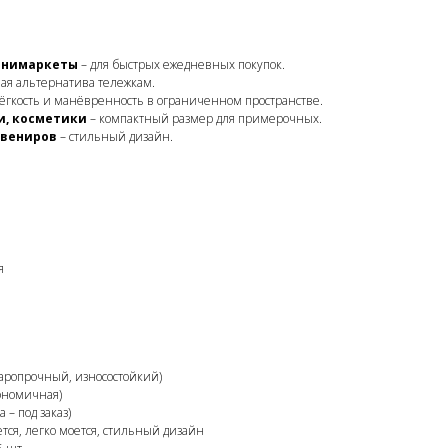
инимаркеты
– для быстрых ежедневных покупок.
ная альтернатива тележкам.
ёгкость и манёвренность в ограниченном пространстве.
и, косметики
– компактный размер для примерочных.
увениров
– стильный дизайн.
я
даропрочный, износостойкий)
ономичная)
 – под заказ)
ся, легко моется, стильный дизайн