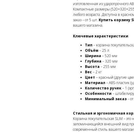
изготовленная из ударопрочного A
Компактные размеры (520×320×255 м
любого возраста. Доступна в красн
заказ – от 5 шт.
Купить корзину S
вашего магазина.
Ключевые характеристики
Тип
– корзина покупательск
Объём
– 25 л
Ширина
– 520 мм
Глубина
– 320 мм
Высота
– 255 мм
Вес
– 2 кг
Цвет
– красный (другие цвет
Материал
– ABS-пластик (
Количество ручек
– 1 (э
Особенности
– штабелируе
Минимальный заказ
– от
Стильная и эргономичная кор
Корзина покупательская SLIM – это 
запоминающийся внешний вид при
современный стиль вашего магазина.