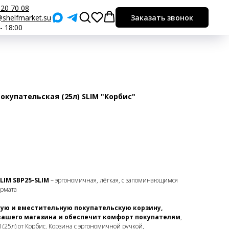
920 70 08
shelfmarket.su
Заказать звонок
 - 18:00
окупательская (25л) SLIM "Корбис"
LIM SBP25-SLIM
– эргономичная, лёгкая, с запоминающимся
ормата
кую и вместительную покупательскую корзину,
вашего магазина и обеспечит комфорт покупателям
,
(25л) от Корбис. Корзина с эргономичной ручкой,