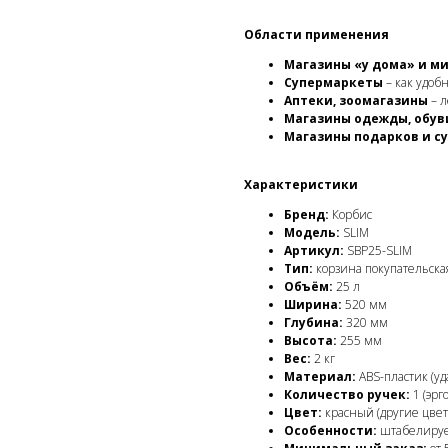
Области применения
Магазины «у дома» и м
Супермаркеты
– как удоб
Аптеки, зоомагазины
– л
Магазины одежды, обув
Магазины подарков и с
Характеристики
Бренд:
Корбис
Модель:
SLIM
Артикул:
SBP25-SLIM
Тип:
корзина покупательска
Объём:
25 л
Ширина:
520 мм
Глубина:
320 мм
Высота:
255 мм
Вес:
2 кг
Материал:
ABS-пластик (у
Количество ручек:
1 (эрг
Цвет:
красный (другие цвета
Особенности:
штабелирует