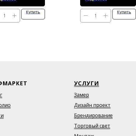
Купить
Купить
ФМАРКЕТ
УСЛУГИ
г
Замер
олио
Дизайн проект
ти
Брендирование
Торговый свет
Монтаж