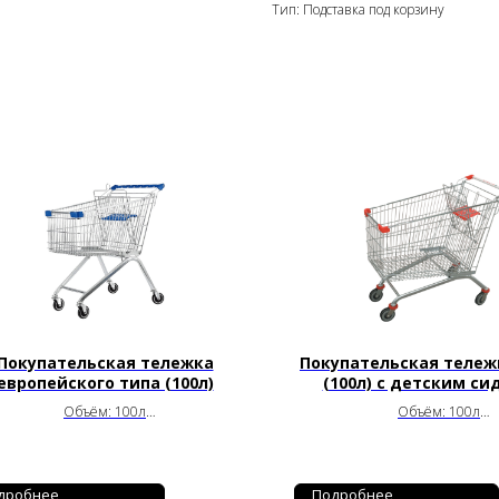
Тип: Подставка под корзину
Покупательская тележка
Покупательская тележ
европейского типа (100л)
(100л) с детским с
Объём: 100л
Объём: 100л
Габариты: 850х560х950мм
Габариты: 650×505×9
Артикул: STE100-XX_R
Артикул: W-100E
дробнее
Подробнее