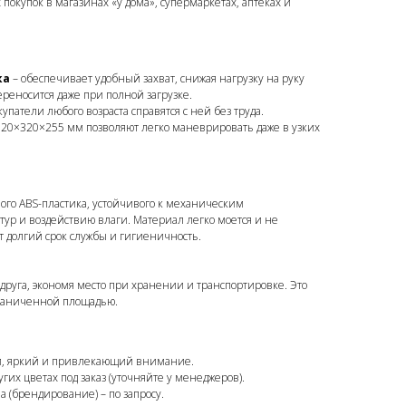
покупок в магазинах «у дома», супермаркетах, аптеках и
ка
– обеспечивает удобный захват, снижая нагрузку на руку
ереносится даже при полной загрузке.
окупатели любого возраста справятся с ней без труда.
520×320×255 мм позволяют легко маневрировать даже в узких
ого ABS-пластика, устойчивого к механическим
ур и воздействию влаги. Материал легко моется и не
т долгий срок службы и гигиеничность.
 друга, экономя место при хранении и транспортировке. Это
граниченной площадью.
й, яркий и привлекающий внимание.
гих цветах под заказ (уточняйте у менеджеров).
 (брендирование) – по запросу.