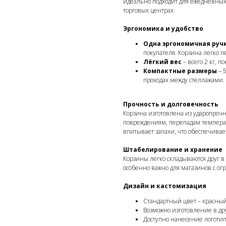
идеально подходит для ежедневных 
торговых центрах.
Эргономика и удобство
Одна эргономичная руч
покупателя. Корзина легко п
Лёгкий вес
– всего 2 кг, п
Компактные размеры
– 
проходах между стеллажами.
Прочность и долговечность
Корзина изготовлена из ударопрочн
повреждениям, перепадам температ
впитывает запахи, что обеспечивае
Штабелирование и хранение
Корзины легко складываются друг в
особенно важно для магазинов с о
Дизайн и кастомизация
Стандартный цвет – красны
Возможно изготовление в дру
Доступно нанесение логотипа