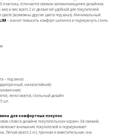
BS-пластика, отличается свежим запоминающимся дизайном.
м) и вес всего 2 кг делают её удобной для покупателей
ом цвете (возможны другие цвета под заказ). Минимальный
LIM
– значит повысить комфорт шопинга и подчеркнуть стиль
ая
а – под заказ)
ударопрочный, износостойкий)
ргономичная)
тся, легко моется, стильный дизайн
 5 шт.
зина для комфортных покупок
новое слово в дизайне покупательских корзин. Её свежий,
влекает внимание покупателей и подчёркивает
 Лёгкая (всего 2 кг), прочная и вместительная, она