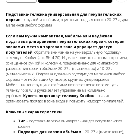
Подставка-тележка универсальная для покупательских
корзин
– с ручкой и колёсами, оцинкованная, для корзин 20–27 л, для
магазинов любого формата
Если вам нужна компактная, мобильная и надёжная
подставка для хранения покупательских корзин, которая
экономит место в торговом зале и упрощает доступ
покупателей
, обратите внимание на универсальную подставку-
тележку от Корбис (арт. BH-4-20). Изделие с оцинкованным покрытием,
оснащённое ручкой и колёсами, предназначено для компактного
размещения корзин объёмом 20–27 л (пластиковых) и 10–22 л
(металлических). Подставка идеально подходит для магазинов любого
формата – от небольших бутиков до крупных супермаркетов.
Мобильная конструкция с колёсами позволяет легко перемещать
тележку по залу, а ручка делает управление максимально
удобным.
Купить подставку-тележку Корбис
– значит
организовать порядок в зоне входа и повысить комфорт покупателей.
Ключевые характеристики
Тип
– подставка-тележка универсальная для покупательских
корзин
Подходит для корзин объёмом
– 20–27 л (пластиковые),