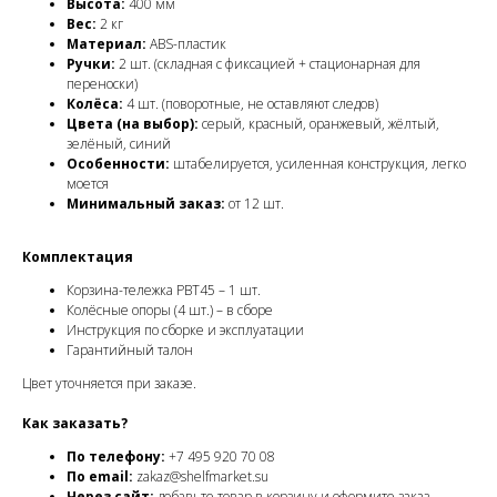
Высота:
400 мм
Вес:
2 кг
Материал:
ABS-пластик
Ручки:
2 шт. (складная с фиксацией + стационарная для
переноски)
Колёса:
4 шт. (поворотные, не оставляют следов)
Цвета (на выбор):
серый, красный, оранжевый, жёлтый,
зелёный, синий
Особенности:
штабелируется, усиленная конструкция, легко
моется
Минимальный заказ:
от 12 шт.
Комплектация
Корзина-тележка PBT45 – 1 шт.
Колёсные опоры (4 шт.) – в сборе
Инструкция по сборке и эксплуатации
Гарантийный талон
Цвет уточняется при заказе.
Как заказать?
По телефону:
+7 495 920 70 08
По email:
zakaz@shelfmarket.su
Через сайт:
добавьте товар в корзину и оформите заказ.