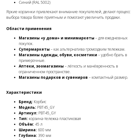
Синий (RAL 5002)
Яркие корзинки привлекают внимание покупателей, делают процесс
выбора товара более приятным и помогают увеличить продажи.
Области применения
Магазины «у дома» и минимаркеты
– для ежедневных
покупок.
Супермаркеты
– как альтернатива громоздким тележкам.
Магазины одежды, обуви, косметики
– удобно брать в
примерочные.
Аптеки, зоомагазины
– лёгкость и манёвренность в
ограниченном пространстве.
Магазины подарков и сувениров
– компактный размер.
Характеристики
Бренд:
Корбис
Модель:
PBT45_GY
Артикул:
PBT45_GY
Тип:
корзина-тележка пластиковая
Объём:
45 л
Ширина:
600 мм
Глубина:
390 мм