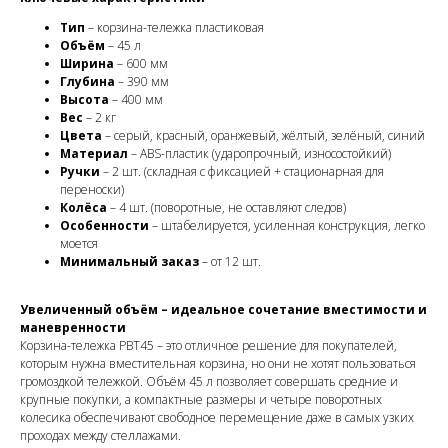
Тип
– корзина-тележка пластиковая
Объём
– 45 л
Ширина
– 600 мм
Глубина
– 390 мм
Высота
– 400 мм
Вес
– 2 кг
Цвета
– серый, красный, оранжевый, жёлтый, зелёный, синий
Материал
– ABS-пластик (ударопрочный, износостойкий)
Ручки
– 2 шт. (складная с фиксацией + стационарная для
переноски)
Колёса
– 4 шт. (поворотные, не оставляют следов)
Особенности
– штабелируется, усиленная конструкция, легко
моется
Минимальный заказ
– от 12 шт.
Увеличенный объём – идеальное сочетание вместимости и
маневренности
Корзина-тележка PBT45 – это отличное решение для покупателей,
которым нужна вместительная корзина, но они не хотят пользоваться
громоздкой тележкой. Объём 45 л позволяет совершать средние и
крупные покупки, а компактные размеры и четыре поворотных
колесика обеспечивают свободное перемещение даже в самых узких
проходах между стеллажами.