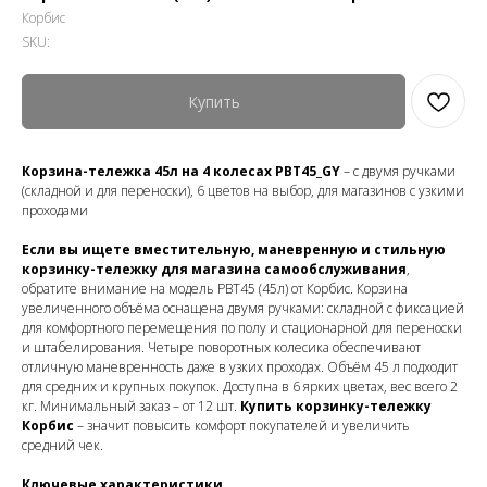
Корбис
SKU:
Купить
Корзина-тележка 45л на 4 колесах PBT45_GY
– с двумя ручками
(складной и для переноски), 6 цветов на выбор, для магазинов с узкими
проходами
Если вы ищете вместительную, маневренную и стильную
корзинку-тележку для магазина самообслуживания
,
обратите внимание на модель PBT45 (45л) от Корбис. Корзина
увеличенного объёма оснащена двумя ручками: складной с фиксацией
для комфортного перемещения по полу и стационарной для переноски
и штабелирования. Четыре поворотных колесика обеспечивают
отличную маневренность даже в узких проходах. Объём 45 л подходит
для средних и крупных покупок. Доступна в 6 ярких цветах, вес всего 2
кг. Минимальный заказ – от 12 шт.
Купить корзинку-тележку
Корбис
– значит повысить комфорт покупателей и увеличить
средний чек.
Ключевые характеристики