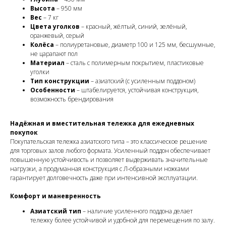
Высота
– 950 мм
Вес
– 7 кг
Цвета уголков
– красный, жёлтый, синий, зелёный,
оранжевый, серый
Колёса
– полиуретановые, диаметр 100 и 125 мм, бесшумные,
не царапают пол
Материал
– сталь с полимерным покрытием, пластиковые
уголки
Тип конструкции
– азиатский (с усиленным поддоном)
Особенности
– штабелируется, устойчивая конструкция,
возможность брендирования
Надёжная и вместительная тележка для ежедневных
покупок
Покупательская тележка азиатского типа – это классическое решение
для торговых залов любого формата. Усиленный поддон обеспечивает
повышенную устойчивость и позволяет выдерживать значительные
нагрузки, а продуманная конструкция с Л-образными ножками
гарантирует долговечность даже при интенсивной эксплуатации.
Комфорт и маневренность
Азиатский тип
– наличие усиленного поддона делает
тележку более устойчивой и удобной для перемещения по залу.