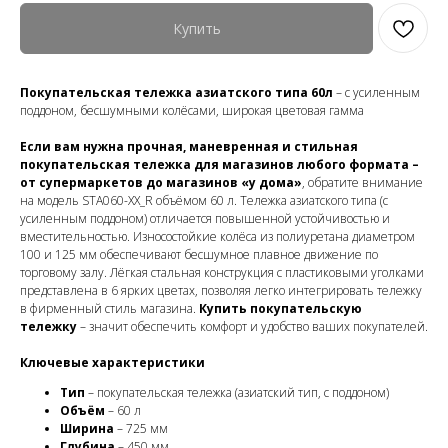
Купить
Покупательская тележка азиатского типа 60л
– с усиленным
поддоном, бесшумными колёсами, широкая цветовая гамма
Если вам нужна прочная, маневренная и стильная
покупательская тележка для магазинов любого формата –
от супермаркетов до магазинов «у дома»
, обратите внимание
на модель STA060-XX_R объёмом 60 л. Тележка азиатского типа (с
усиленным поддоном) отличается повышенной устойчивостью и
вместительностью. Износостойкие колёса из полиуретана диаметром
100 и 125 мм обеспечивают бесшумное плавное движение по
торговому залу. Лёгкая стальная конструкция с пластиковыми уголками
представлена в 6 ярких цветах, позволяя легко интегрировать тележку
в фирменный стиль магазина.
Купить покупательскую
тележку
– значит обеспечить комфорт и удобство ваших покупателей.
Ключевые характеристики
Тип
– покупательская тележка (азиатский тип, с поддоном)
Объём
– 60 л
Ширина
– 725 мм
Глубина
– 450 мм