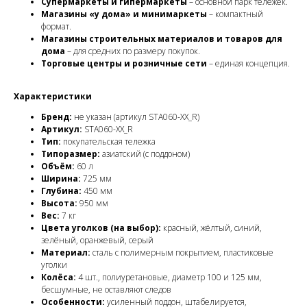
Супермаркеты и гипермаркеты
– основной парк тележек.
Магазины «у дома» и минимаркеты
– компактный
формат.
Магазины строительных материалов и товаров для
дома
– для средних по размеру покупок.
Торговые центры и розничные сети
– единая концепция.
Характеристики
Бренд:
не указан (артикул STA060-XX_R)
Артикул:
STA060-XX_R
Тип:
покупательская тележка
Типоразмер:
азиатский (с поддоном)
Объём:
60 л
Ширина:
725 мм
Глубина:
450 мм
Высота:
950 мм
Вес:
7 кг
Цвета уголков (на выбор):
красный, жёлтый, синий,
зелёный, оранжевый, серый
Материал:
сталь с полимерным покрытием, пластиковые
уголки
Колёса:
4 шт., полиуретановые, диаметр 100 и 125 мм,
бесшумные, не оставляют следов
Особенности:
усиленный поддон, штабелируется,