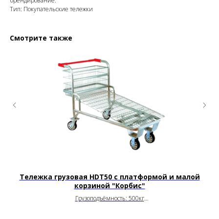
брендирование.
Тип: Покупательские тележки
Смотрите также
Тележка грузовая HDT50 с платформой и малой
Т
корзиной "Корбис"
Грузоподъёмность: 500кг
Ширина: 1500х720х980мм
Артикул: HDT50