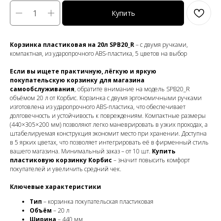
Купить
Корзинка пластиковая на 20л SPB20_R
– с двумя ручками,
компактная, из ударопрочного ABS-пластика, 5 цветов на выбор
Если вы ищете практичную, лёгкую и яркую
покупательскую корзинку для магазина
самообслуживания
, обратите внимание на модель SPB20_R
объёмом 20 л от Корбис. Корзинка с двумя эргономичными ручками
изготовлена из ударопрочного ABS-пластика, что обеспечивает
долговечность и устойчивость к повреждениям. Компактные размеры
(440×305×200 мм) позволяют легко маневрировать в узких проходах, а
штабелируемая конструкция экономит место при хранении. Доступна
в 5 ярких цветах, что позволяет интегрировать её в фирменный стиль
вашего магазина. Минимальный заказ – от 10 шт.
Купить
пластиковую корзинку Корбис
– значит повысить комфорт
покупателей и увеличить средний чек.
Ключевые характеристики
Тип
– корзинка покупательская пластиковая
Объём
– 20 л
Ширина
– 440 мм