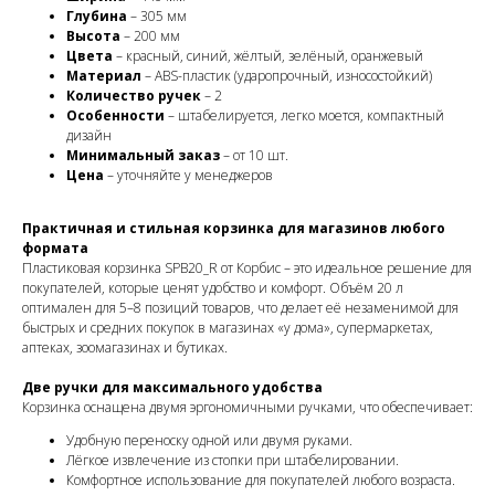
Глубина
– 305 мм
Высота
– 200 мм
Цвета
– красный, синий, жёлтый, зелёный, оранжевый
Материал
– ABS-пластик (ударопрочный, износостойкий)
Количество ручек
– 2
Особенности
– штабелируется, легко моется, компактный
дизайн
Минимальный заказ
– от 10 шт.
Цена
– уточняйте у менеджеров
Практичная и стильная корзинка для магазинов любого
формата
Пластиковая корзинка SPB20_R от Корбис – это идеальное решение для
покупателей, которые ценят удобство и комфорт. Объём 20 л
оптимален для 5–8 позиций товаров, что делает её незаменимой для
быстрых и средних покупок в магазинах «у дома», супермаркетах,
аптеках, зоомагазинах и бутиках.
Две ручки для максимального удобства
Корзинка оснащена двумя эргономичными ручками, что обеспечивает:
Удобную переноску одной или двумя руками.
Лёгкое извлечение из стопки при штабелировании.
Комфортное использование для покупателей любого возраста.