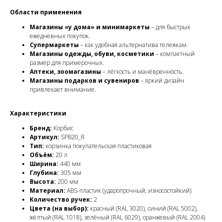
Области применения
Магазины «у дома» и минимаркеты
– для быстрых
ежедневных покупок.
Супермаркеты
– как удобная альтернатива тележкам.
Магазины одежды, обуви, косметики
– компактный
размер для примерочных.
Аптеки, зоомагазины
– лёгкость и манёвренность.
Магазины подарков и сувениров
– яркий дизайн
привлекает внимание.
Характеристики
Бренд:
Корбис
Артикул:
SPB20_R
Тип:
корзинка покупательская пластиковая
Объём:
20 л
Ширина:
440 мм
Глубина:
305 мм
Высота:
200 мм
Материал:
ABS-пластик (ударопрочный, износостойкий)
Количество ручек:
2
Цвета (на выбор):
красный (RAL 3020), синий (RAL 5002),
жёлтый (RAL 1018), зелёный (RAL 6029), оранжевый (RAL 2004)