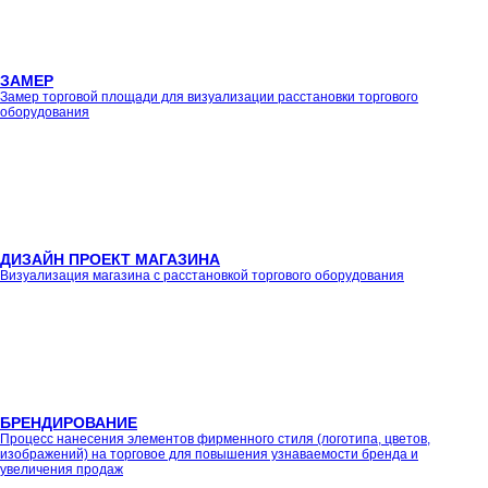
ЗАМЕР
Замер торговой площади для визуализации расстановки торгового
оборудования
ДИЗАЙН ПРОЕКТ МАГАЗИНА
Визуализация магазина с расстановкой торгового оборудования
БРЕНДИРОВАНИЕ
Процесс нанесения элементов фирменного стиля (логотипа, цветов,
изображений) на торговое для повышения узнаваемости бренда и
увеличения продаж