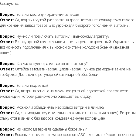
бесшумно.
Вопрос:
Есть ли место для хранения запасов?
Ответ:
Да, под выкладкой расположена дополнительная охлаждаемая камера
для хранения запаса товара. Это удобно для быстрого пополнения витрины.
Вопрос:
Нужно ли подключать витрину к выносному агрегату?
Ответ:
В стандартной комплектации – нет, агрегат встроенный. Однако есть
возможность подключения к выносной системе холодоснабжения (заказная
опция).
Вопрос:
Как часто нужно размораживать витрину?
Ответ:
Оттайка автоматическая, циклическая. Ручное размораживание не
требуется. Достаточно регулярной санитарной обработки.
Вопрос:
Есть ли подсветка?
Ответ:
Да, витрина оснащена люминесцентной подсветкой поверхности
экспозиции, которая равномерно освещает выкладку.
Вопрос:
Можно ли объединять несколько витрин в линию?
Ответ:
Да, с помощью соединительного комплекта (заказная опция). Витрины
стыкуются в линию без зазоров, создавая единую экспозицию.
Вопрос:
Из какого материала сделаны боковины?
Ответ:
Боковые панели – из ударопрочного АБС-пластика, лёгкого, прочного