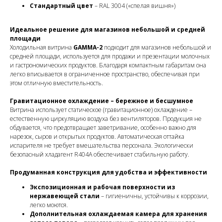
Стандартный цвет
– RAL 3004 («спелая вишня»)
Идеальное решение для магазинов небольшой и средней
площади
Холодильная витрина
GAMMA-2
подходит для магазинов небольшой и
средней площади, используется для продажи и презентации молочных
и гастрономических продуктов. Благодаря компактным габаритам она
легко вписывается в ограниченное пространство, обеспечивая при
этом отличную вместительность.
Гравитационное охлаждение – бережное и бесшумное
Витрина использует статическое (гравитационное) охлаждение –
естественную циркуляцию воздуха без вентиляторов. Продукция не
обдувается, что предотвращает заветривание, особенно важно для
нарезок, сыров и открытых продуктов. Автоматическая оттайка
испарителя не требует вмешательства персонала. Экологически
безопасный хладагент R404A обеспечивает стабильную работу.
Продуманная конструкция для удобства и эффективности
Экспозиционная и рабочая поверхности из
нержавеющей стали
– гигиеничны, устойчивы к коррозии,
легко моются.
Дополнительная охлаждаемая камера для хранения