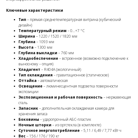
Ключевые характеристики
Тип
– прямая среднетемпературная витрина (кубический
дизайн)
Температурный режим
– 0…+7 °C
Ширина
– 1220 / 1520 / 1820 мм
Глубина
– 1093 мм
Высота
– 1300 мм
Глубина выкладки
– 760 мм
Хладообеспечение
– встроенное (возможно подключение к
выносному – опция)
Хладагент
– R404A (экологичный)
Тип охлаждения
– гравитационное (статическое)
Оттайка
– автоматическая
Освещение
– люминесцентная подсветка поверхности
экспозиции
Экспозиционная и рабочая поверхность
– нержавеющая
сталь
Запасник
– дополнительная охлаждаемая камера для
хранения запаса
Боковины
– ударопрочный АБС-пластик
Ночные шторки
– из оргстекла (в комплекте)
Суточное энергопотребление
– 5,11 / 6,49 / 7,77 кВт·ч
Вес
– 156 / 176 / 190 кг