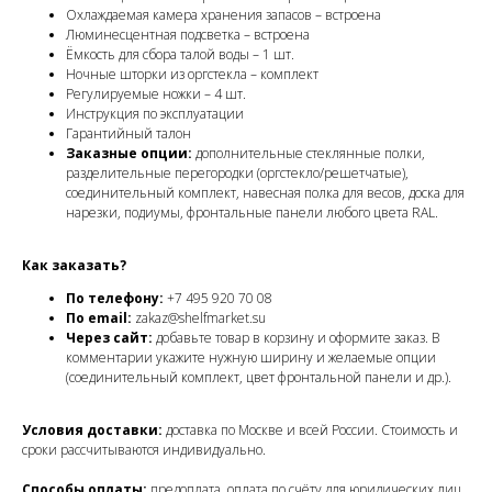
Охлаждаемая камера хранения запасов – встроена
Люминесцентная подсветка – встроена
Ёмкость для сбора талой воды – 1 шт.
Ночные шторки из оргстекла – комплект
Регулируемые ножки – 4 шт.
Инструкция по эксплуатации
Гарантийный талон
Заказные опции:
дополнительные стеклянные полки,
разделительные перегородки (оргстекло/решетчатые),
соединительный комплект, навесная полка для весов, доска для
нарезки, подиумы, фронтальные панели любого цвета RAL.
Как заказать?
По телефону:
+7 495 920 70 08
По email:
zakaz@shelfmarket.su
Через сайт:
добавьте товар в корзину и оформите заказ. В
комментарии укажите нужную ширину и желаемые опции
(соединительный комплект, цвет фронтальной панели и др.).
Условия доставки:
доставка по Москве и всей России. Стоимость и
сроки рассчитываются индивидуально.
Способы оплаты:
предоплата, оплата по счёту для юридических лиц,