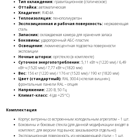
Тип охлаждения:
гравитационное (статическое)
Оттайка:
автоматическая
Хладагент:
R404A
Теплоизоляция:
пенополиуретан
Экспозиционная и рабочая поверхность:
нержавеющая
сталь
Запасник:
охлаждаемая камера для хранения запаса
Боковины:
ударопрочный АБС-пластик
Освещение:
люминесцентная подсветка поверхности
экспозиции
Ночные шторки:
оргстекло (в комплекте)
Суточное энергопотребление:
5,11 кВт·ч (1220 мм) / 6,49
кВт·ч (1520 мм) / 7,77 кВт·ч (1820 мм)
Вес:
156 кг (1220 мм) / 176 кг (1520 мм) / 190 кг (1820 мм)
Цвет (стандартный):
RAL 3004 («спелая вишня»);
фронтальные панели RAL – опция
Напряжение:
220 В, 50 Гц
Климат-класс:
4 (до +25°C)
Комплектация
Корпус витрины со встроенным холодильным агрегатом – 1 шт.
Боковины и боковые стекла (для данной модификации входят в
комплект; для версии под вынос заказываются отдельно)
Экспозиционная поверхность из нержавеющей стали – 1 шт.