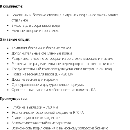
В комплекте:
Боковины и боковые стекла (в витринах под вынос заказываются
отдельно)
Емкость для сбора талой воды
Ночные шторки из оргстекла
Заказные опции:
Комплект боковин и боковых стекол
Дополнительные стеклянные полки
Разделительные перегородки из оргстекла высокие и низкие
Решетчатые разделительные перегородки высокие и низкие
Соединительный комплект (для установки витрин в линию)
Полка навесная для весов (L – 420 мм)
Доска навесная для нарезки
Одноуровневые и двухуровневые подиумы
Фронтальные панели любого цвета из палитры RAL
Преимущества:
Глубина выкладки – 760 мм
Экологически безопасный хладагент R404A
Гравитационное охлаждение
Автоматическая оттайка испарителя
Возможность подключения к выносному холодоснабжению