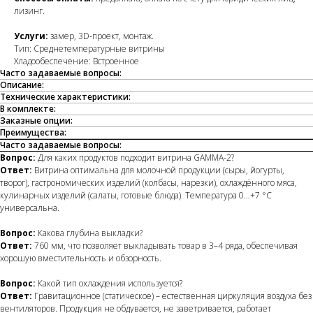
лизинг.
Услуги:
замер, 3D-проект, монтаж.
Тип: Среднетемпературные витрины
Хладообеспечение: Встроенное
Часто задаваемые вопросы:
Описание:
Технические характеристики:
В комплекте:
Заказные опции:
Преимущества:
Часто задаваемые вопросы:
Вопрос:
Для каких продуктов подходит витрина GAMMA-2?
Ответ:
Витрина оптимальна для молочной продукции (сыры, йогурты,
творог), гастрономических изделий (колбасы, нарезки), охлаждённого мяса,
кулинарных изделий (салаты, готовые блюда). Температура 0…+7 °C
универсальна.
Вопрос:
Какова глубина выкладки?
Ответ:
760 мм, что позволяет выкладывать товар в 3–4 ряда, обеспечивая
хорошую вместительность и обзорность.
Вопрос:
Какой тип охлаждения используется?
Ответ:
Гравитационное (статическое) – естественная циркуляция воздуха без
вентиляторов. Продукция не обдувается, не заветривается, работает