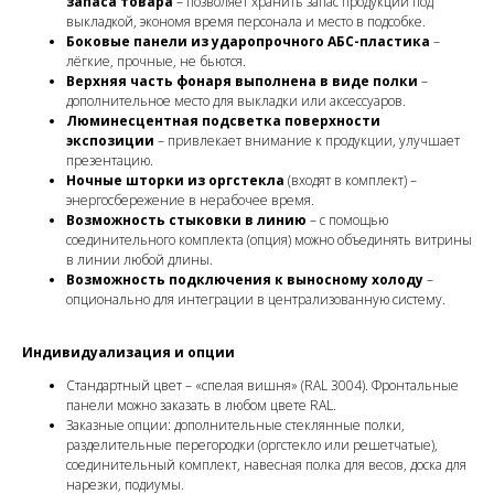
запаса товара
– позволяет хранить запас продукции под
выкладкой, экономя время персонала и место в подсобке.
Боковые панели из ударопрочного АБС-пластика
–
лёгкие, прочные, не бьются.
Верхняя часть фонаря выполнена в виде полки
–
дополнительное место для выкладки или аксессуаров.
Люминесцентная подсветка поверхности
экспозиции
– привлекает внимание к продукции, улучшает
презентацию.
Ночные шторки из оргстекла
(входят в комплект) –
энергосбережение в нерабочее время.
Возможность стыковки в линию
– с помощью
соединительного комплекта (опция) можно объединять витрины
в линии любой длины.
Возможность подключения к выносному холоду
–
опционально для интеграции в централизованную систему.
Индивидуализация и опции
Стандартный цвет – «спелая вишня» (RAL 3004). Фронтальные
панели можно заказать в любом цвете RAL.
Заказные опции: дополнительные стеклянные полки,
разделительные перегородки (оргстекло или решетчатые),
соединительный комплект, навесная полка для весов, доска для
нарезки, подиумы.