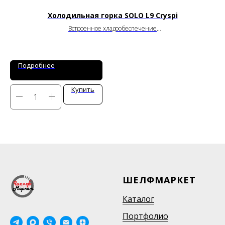
Холодильная горка SOLO L9 Cryspi
Встроенное хладообеспечение
от
+1
до
+10
°C
Ширина: 1250 / 1500 / 1875 мм
Глубина: 900 мм
Высота: 2090 мм
Подробнее
Купить
ШЕЛФМАРКЕТ
Каталог
Портфолио