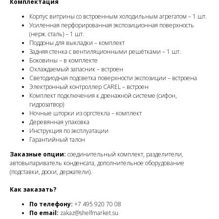
Комплектация
Корпус витрины со встроенным холодильным агрегатом – 1 шт.
Усиленная перфорированная экспозиционная поверхность
(нерж. сталь) – 1 шт.
Поддоны для выкладки – комплект
Задняя стенка с вентиляционными решётками – 1 шт.
Боковины – в комплекте
Охлаждаемый запасник – встроен
Светодиодная подсветка поверхности экспозиции – встроена
Электронный контроллер CAREL – встроен
Комплект подключения к дренажной системе (сифон,
гидрозатвор)
Ночные шторки из оргстекла – комплект
Деревянная упаковка
Инструкция по эксплуатации
Гарантийный талон
Заказные опции:
соединительный комплект, разделители,
автовыпариватель конденсата, дополнительное оборудование
(подставки, доски, держатели).
Как заказать?
По телефону:
+7 495 920 70 08
По email:
zakaz@shelfmarket.su