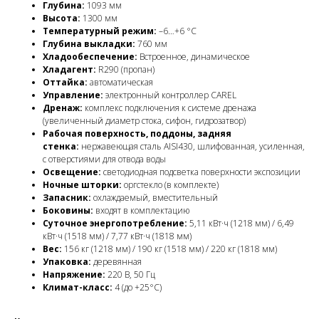
Глубина:
1093 мм
Высота:
1300 мм
Температурный режим:
–6…+6 °C
Глубина выкладки:
760 мм
Хладообеспечение:
Встроенное, динамическое
Хладагент:
R290 (пропан)
Оттайка:
автоматическая
Управление:
электронный контроллер CAREL
Дренаж:
комплекс подключения к системе дренажа
(увеличенный диаметр стока, сифон, гидрозатвор)
Рабочая поверхность, поддоны, задняя
стенка:
нержавеющая сталь AISI430, шлифованная, усиленная,
с отверстиями для отвода воды
Освещение:
светодиодная подсветка поверхности экспозиции
Ночные шторки:
оргстекло (в комплекте)
Запасник:
охлаждаемый, вместительный
Боковины:
входят в комплектацию
Суточное энергопотребление:
5,11 кВт·ч (1218 мм) / 6,49
кВт·ч (1518 мм) / 7,77 кВт·ч (1818 мм)
Вес:
156 кг (1218 мм) / 190 кг (1518 мм) / 220 кг (1818 мм)
Упаковка:
деревянная
Напряжение:
220 В, 50 Гц
Климат-класс:
4 (до +25°C)