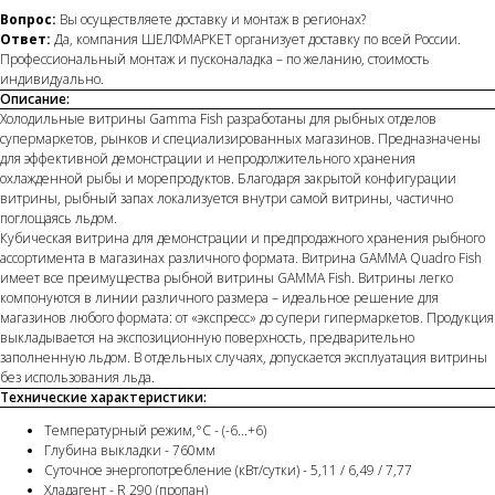
Вопрос:
Вы осуществляете доставку и монтаж в регионах?
Ответ:
Да, компания ШЕЛФМАРКЕТ организует доставку по всей России.
Профессиональный монтаж и пусконаладка – по желанию, стоимость
индивидуально.
Описание:
Холодильные витрины Gamma Fish разработаны для рыбных отделов
супермаркетов, рынков и специализированных магазинов. Предназначены
для эффективной демонстрации и непродолжительного хранения
охлажденной рыбы и морепродуктов. Благодаря закрытой конфигурации
витрины, рыбный запах локализуется внутри самой витрины, частично
поглощаясь льдом.
Кубическая витрина для демонстрации и предпродажного хранения рыбного
ассортимента в магазинах различного формата. Витрина GAMMA Quadro Fish
имеет все преимущества рыбной витрины GAMMA Fish. Витрины легко
компонуются в линии различного размера – идеальное решение для
магазинов любого формата: от «экспресс» до супери гипермаркетов. Продукция
выкладывается на экспозиционную поверхность, предварительно
заполненную льдом. В отдельных случаях, допускается эксплуатация витрины
без использования льда.
Технические характеристики:
Температурный режим,°С - (-6...+6)
Глубина выкладки - 760мм
Суточное энергопотребление (кВт/сутки) - 5,11 / 6,49 / 7,77
Хладагент - R 290 (пропан)