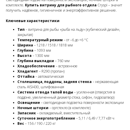
комплекте.
Купить витрину для рыбного отдела
Cryspi – значит
получить надёжное, гигиеничное и энергоэффективное решение.
Ключевые характеристики
Тип
– витрина для рыбы «рыба на льду» (кубический дизайн,
закрытая)
Температурный режим
– от –6 до +6 °C
Ширина
– 1218 / 1518 / 1818 мм
Глубина
– 1093 мм
Высота
– 1300 мм
Глубина выкладки
– 760 мм
Хладообеспечение
– встроенное
Хладагент
– R290 (пропан)
Оттайка
– автоматическая
Столешница, поддоны, задняя стенка
– нержавеющая
сталь AISI430, шлифованная
Система отвода талой воды
– усиленная (отверстия в
поддоне, увеличенный диаметр стока, сифон, гидрозатвор)
Освещение
– светодиодная подсветка поверхности экспозиции
Ночные шторки
– оргстекло (в комплекте)
Запасник
– охлаждаемый, вместительный
Суточное энергопотребление
– 5,11 / 6,49 / 7,77 кВт·ч
Вес
– 156 / 190 / 220 кг