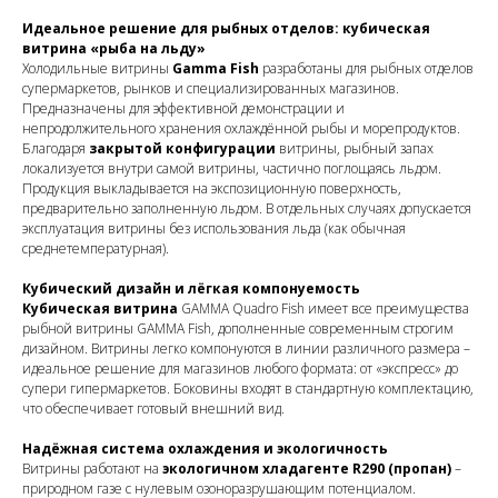
Идеальное решение для рыбных отделов: кубическая
витрина «рыба на льду»
Холодильные витрины
Gamma Fish
разработаны для рыбных отделов
супермаркетов, рынков и специализированных магазинов.
Предназначены для эффективной демонстрации и
непродолжительного хранения охлаждённой рыбы и морепродуктов.
Благодаря
закрытой конфигурации
витрины, рыбный запах
локализуется внутри самой витрины, частично поглощаясь льдом.
Продукция выкладывается на экспозиционную поверхность,
предварительно заполненную льдом. В отдельных случаях допускается
эксплуатация витрины без использования льда (как обычная
среднетемпературная).
Кубический дизайн и лёгкая компонуемость
Кубическая витрина
GAMMA Quadro Fish имеет все преимущества
рыбной витрины GAMMA Fish, дополненные современным строгим
дизайном. Витрины легко компонуются в линии различного размера –
идеальное решение для магазинов любого формата: от «экспресс» до
супери гипермаркетов. Боковины входят в стандартную комплектацию,
что обеспечивает готовый внешний вид.
Надёжная система охлаждения и экологичность
Витрины работают на
экологичном хладагенте R290 (пропан)
–
природном газе с нулевым озоноразрушающим потенциалом.