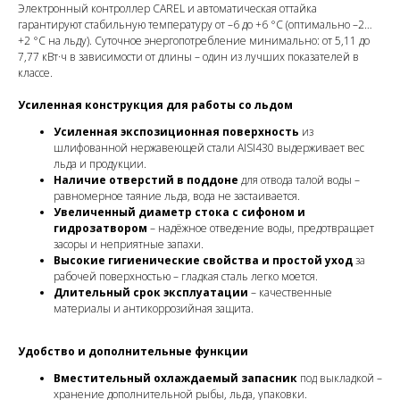
Электронный контроллер CAREL и автоматическая оттайка
гарантируют стабильную температуру от –6 до +6 °C (оптимально –2…
+2 °C на льду). Суточное энергопотребление минимально: от 5,11 до
7,77 кВт·ч в зависимости от длины – один из лучших показателей в
классе.
Усиленная конструкция для работы со льдом
Усиленная экспозиционная поверхность
из
шлифованной нержавеющей стали AISI430 выдерживает вес
льда и продукции.
Наличие отверстий в поддоне
для отвода талой воды –
равномерное таяние льда, вода не застаивается.
Увеличенный диаметр стока с сифоном и
гидрозатвором
– надёжное отведение воды, предотвращает
засоры и неприятные запахи.
Высокие гигиенические свойства и простой уход
за
рабочей поверхностью – гладкая сталь легко моется.
Длительный срок эксплуатации
– качественные
материалы и антикоррозийная защита.
Удобство и дополнительные функции
Вместительный охлаждаемый запасник
под выкладкой –
хранение дополнительной рыбы, льда, упаковки.