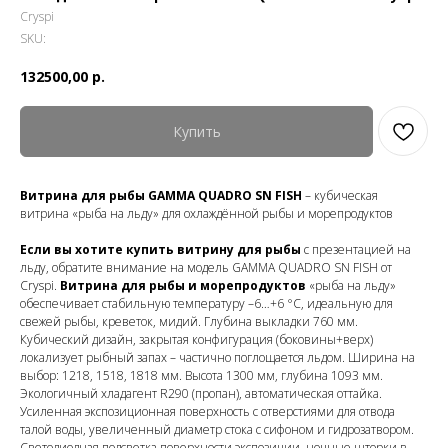
Cryspi
SKU:
132500,00
р.
Купить
Витрина для рыбы GAMMA QUADRO SN FISH
– кубическая
витрина «рыба на льду» для охлаждённой рыбы и морепродуктов
Если вы хотите купить витрину для рыбы
с презентацией на
льду, обратите внимание на модель GAMMA QUADRO SN FISH от
Cryspi.
Витрина для рыбы и морепродуктов
«рыба на льду»
обеспечивает стабильную температуру –6…+6 °C, идеальную для
свежей рыбы, креветок, мидий. Глубина выкладки 760 мм.
Кубический дизайн, закрытая конфигурация (боковины+верх)
локализует рыбный запах – частично поглощается льдом. Ширина на
выбор: 1218, 1518, 1818 мм. Высота 1300 мм, глубина 1093 мм.
Экологичный хладагент R290 (пропан), автоматическая оттайка.
Усиленная экспозиционная поверхность с отверстиями для отвода
талой воды, увеличенный диаметр стока с сифоном и гидрозатвором.
Светодиодная подсветка поверхности экспозиции, ночные шторки в