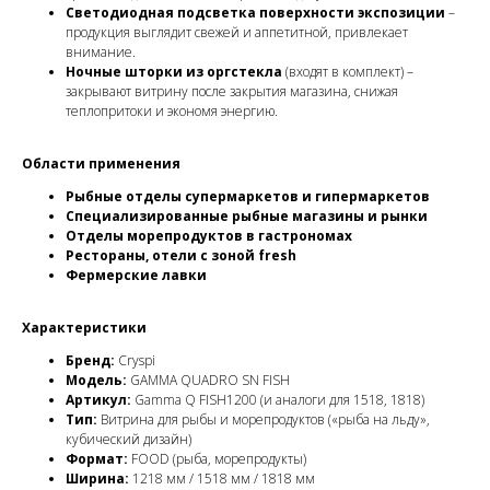
Светодиодная подсветка поверхности экспозиции
–
продукция выглядит свежей и аппетитной, привлекает
внимание.
Ночные шторки из оргстекла
(входят в комплект) –
закрывают витрину после закрытия магазина, снижая
теплопритоки и экономя энергию.
Области применения
Рыбные отделы супермаркетов и гипермаркетов
Специализированные рыбные магазины и рынки
Отделы морепродуктов в гастрономах
Рестораны, отели с зоной fresh
Фермерские лавки
Характеристики
Бренд:
Cryspi
Модель:
GAMMA QUADRO SN FISH
Артикул:
Gamma Q FISH1200 (и аналоги для 1518, 1818)
Тип:
Витрина для рыбы и морепродуктов («рыба на льду»,
кубический дизайн)
Формат:
FOOD (рыба, морепродукты)
Ширина:
1218 мм / 1518 мм / 1818 мм