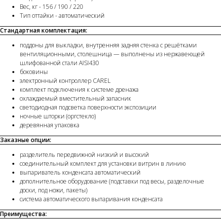
Вес, кг - 156 / 190 / 220
Тип оттайки - автоматический
Стандартная комплектация:
поддоны для выкладки, внутренняя задняя стенка с решётками
вентиляционными, столешница — выполнены из нержавеющей
шлифованной стали AISI430
боковины
электронный контроллер CAREL
комплект подключения к системе дренажа
охлаждаемый вместительный запасник
светодиодная подсветка поверхности экспозиции
ночные шторки (оргстекло)
деревянная упаковка
Заказные опции:
разделитель передвижной низкий и высокий
соединительный комплект для установки витрин в линию
выпариватель конденсата автоматический
дополнительное оборудование (подставки под весы, разделочные
доски, под ножи, пакеты)
система автоматического выпаривания конденсата
Преимущества: