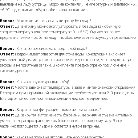
выкладки на льду (устрицы, морские коктейли). Температурный диапазон –6…
+6 °C поддерживает лёд в стабильном состоянии.
Вопрос:
Можно ли использовать витрину без льда?
Ответ:
Да, витрину можно эксплуатировать и без льда как обычную
среднетемпературную (при температуре 0…+6 °C). Однако основное
предназначение – рыба на льду, что обеспечивает наилучшую презентацию.
Вопрос:
Как работает система отвода талой воды?
Ответ:
Поддон имеет отверстия для стока воды. Конструкция включает
увеличенный диаметр стока с сифоном и гидрозатвором, что предотвращает
засоры и неприятные запахи. В комплекте предусмотрено подключение к
системе дренажа.
Вопрос:
Как часто нужно досыпать лёд?
Ответ:
Частота зависит от температуры в зале и интенсивности открывания.
В среднем при нормальной эксплуатации требуется досыпка 2–3 раза в день.
Благодаря качественной теплоизоляции лёд тает медленнее.
Вопрос:
Закрытая конфигурация – помогает ли от запаха?
Ответ:
Да, закрытая витрина (есть боковины, верхняя часть) значительно
уменьшает распространение рыбного запаха по торговому залу. Запах
частично поглощается льдом и остаётся внутри витрины.
Вопрос:
Какова нагрузка на экспозиционную поверхность?