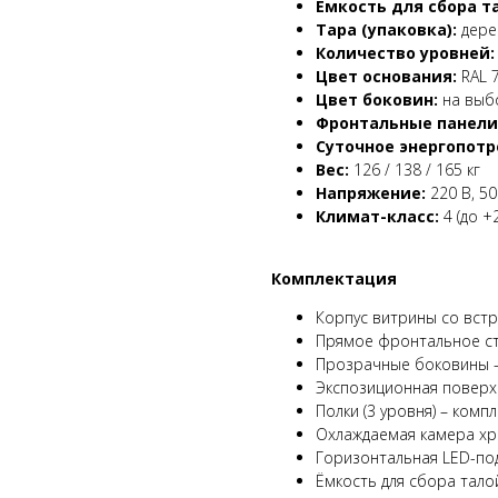
Емкость для сбора т
Тара (упаковка):
дере
Количество уровней:
Цвет основания:
RAL 
Цвет боковин:
на выбо
Фронтальные панели
Суточное энергопотр
Вес:
126 / 138 / 165 кг
Напряжение:
220 В, 50
Климат-класс:
4 (до +
Комплектация
Корпус витрины со вст
Прямое фронтальное ст
Прозрачные боковины –
Экспозиционная поверх
Полки (3 уровня) – компл
Охлаждаемая камера хр
Горизонтальная LED-по
Ёмкость для сбора талой