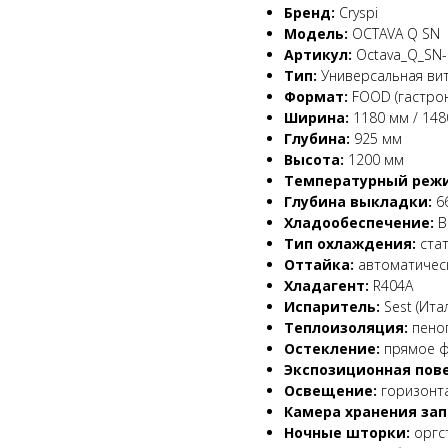
Бренд:
Cryspi
Модель:
OCTAVA Q SN
Артикул:
Octava_Q_SN-1
Тип:
Универсальная вит
Формат:
FOOD (гастрон
Ширина:
1180 мм / 148
Глубина:
925 мм
Высота:
1200 мм
Температурный реж
Глубина выкладки:
6
Хладообеспечение:
В
Тип охлаждения:
стат
Оттайка:
автоматическ
Хладагент:
R404A
Испаритель:
Sest (Ита
Теплоизоляция:
пеноп
Остекление:
прямое ф
Экспозиционная пове
Освещение:
горизонта
Камера хранения зап
Ночные шторки:
оргст