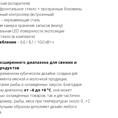
кая (испарителя)
фронтальное стекло + прозрачные боковины
нный контроллер (встроенный)
– нержавеющая сталь
я камера хранения запасов (внизу)
альная LED поверхности экспозиции
текло (в комплекте)
ребление
– 6,6 / 8,1 / 10,0 кВт·ч
асширенного диапазона для свежих и
продуктов
ременном кубическом дизайне создана для
мента мясной и молочной продукции,
также рыбы и охлаждённых закусок. Благодаря
му диапазону
от –6 до +6 °C
, она может
ых охлаждённых товаров, так и для частично
пример, рыбы, мяса при температурах около 0…+2
илучшим образом дополняет дизайн любого
а.