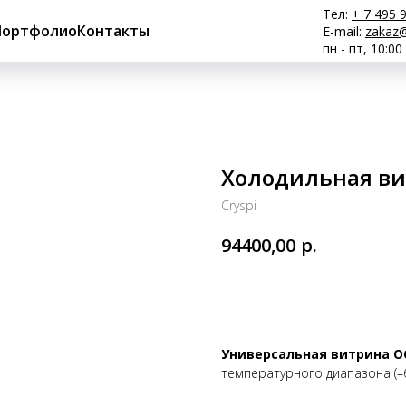
Тел:
+ 7 495 
Портфолио
Контакты
E-mail:
zakaz@
пн - пт, 10:00
Холодильная ви
Cryspi
р.
94400,00
Купить
Универсальная витрина O
температурного диапазона (–