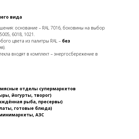
его вида
шения: основание – RAL 7016, боковины на выбор
 5005, 6018, 1021.
бого цвета из палитры RAL –
без
я).
екла входят в комплект – энергосбережение в
 мясные отделы супермаркетов
ры, йогурты, творог)
аждённая рыба, пресервы)
латы, готовые блюда)
 минимаркеты, АЗС