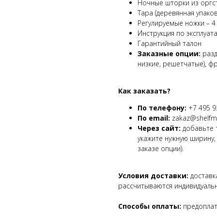
Ночные шторки из оргст
Тара (деревянная упаков
Регулируемые ножки – 4
Инструкция по эксплуат
Гарантийный талон
Заказные опции:
разд
низкие, решетчатые), ф
Как заказать?
По телефону:
+7 495 9
По email:
zakaz@shelfma
Через сайт:
добавьте т
укажите нужную ширину,
заказе опции).
Условия доставки:
доставка
рассчитываются индивидуальн
Способы оплаты:
предоплата