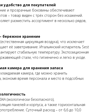
 и удобство для покупателей
ние и прозрачные боковины обеспечивают
тов – товар виден с трёх сторон без искажений.
воляет разместить ассортимент в несколько рядов,
– бережное хранение
 (естественная циркуляция воздуха), что исключает
щает её заветривание. Итальянский испаритель Sest
рантируют стабильную температуру. Экспозиционная
ржавеющей стали, что гигиенично и легко в уходе.
ая камера для хранения запаса
хлаждаемая камера, где можно хранить
, экономя время персонала и место в подсобных
кологичность
4A (экологически безопасного),
ляция панелей и корпуса, а также горизонтальная
потребление. Суточный расход – от 6,6 до 10,0