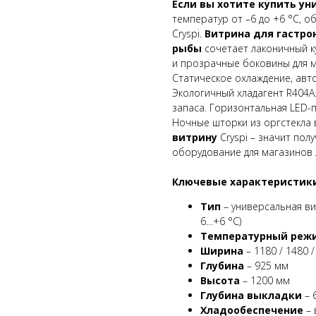
Если вы хотите купить у
температур от –6 до +6 °C, 
Cryspi.
Витрина для гастро
рыбы
сочетает лаконичный к
и прозрачные боковины для м
Статическое охлаждение, авто
Экологичный хладагент R404A
запаса. Горизонтальная LED-п
Ночные шторки из оргстекла 
витрину
Cryspi – значит пол
оборудование для магазинов
Ключевые характеристик
Тип
– универсальная ви
6…+6 °C)
Температурный реж
Ширина
– 1180 / 1480 
Глубина
– 925 мм
Высота
– 1200 мм
Глубина выкладки
– 
Хладообеспечение
– 