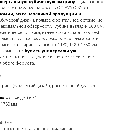
ниверсальную кубическую витрину
с диапазоном
обратите внимание на модель OCTAVA Q SN от
номии, мяса, молочной продукции и
убический дизайн, прямое фронтальное остекление
аксимальной обзорности. Глубина выкладки 660 мм.
матическая оттайка, итальянский испаритель Sest.
. Вместительная охлаждаемая камера для хранения
одсветка. Ширина на выбор: 1180, 1480, 1780 мм.
в комплекте.
Купить универсальную
учить стильное, надёжное и энергоэффективное
 любого формата.
и
трина (кубический дизайн, расширенный диапазон –
им
– от –6 до +6 °C
/ 1780 мм
660 мм
встроенное, статическое охлаждение