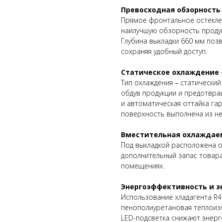
Превосходная обзорность
Прямое фронтальное остекле
наилучшую обзорность продук
Глубина выкладки 660 мм поз
сохраняя удобный доступ.
Статическое охлаждение 
Тип охлаждения – статический
обдув продукции и предотвра
и автоматическая оттайка га
поверхность выполнена из не
Вместительная охлаждаем
Под выкладкой расположена о
дополнительный запас товара
помещениях.
Энергоэффективность и э
Использование хладагента R40
пенополиуретановая теплоизо
LED-подсветка снижают энерго