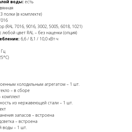
алой воды:
есть
вянная
3 полки (в комплекте)
7016
р (RAL 7016, 9016, 3002, 5005, 6018, 1021)
:
любой цвет RAL – без наценки (опция)
ебление:
6,6 / 8,1 / 10,0 кВт·ч
 Гц
25°C)
роенным холодильным агрегатом – 1 шт.
екло – в сборе
 комплект
ность из нержавеющей стали – 1 шт.
ект
анения запасов – встроена
дсветка – встроена
 воды – 1 шт.