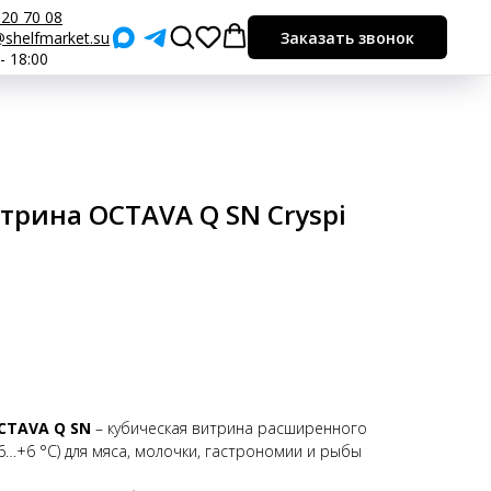
920 70 08
shelfmarket.su
Заказать звонок
 - 18:00
трина OCTAVA Q SN Cryspi
CTAVA Q SN
– кубическая витрина расширенного
6…+6 °C) для мяса, молочки, гастрономии и рыбы