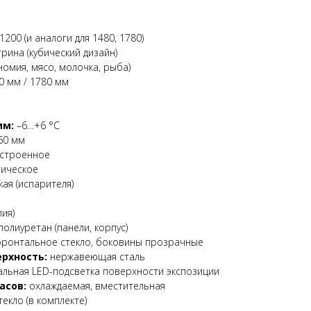
200 (и аналоги для 1480, 1780)
рина (кубический дизайн)
омия, мясо, молочка, рыба)
0 мм / 1780 мм
им:
–6…+6 °C
60 мм
строенное
ическое
ая (испарителя)
лия)
олиуретан (панели, корпус)
ронтальное стекло, боковины прозрачные
рхность:
нержавеющая сталь
льная LED-подсветка поверхности экспозиции
асов:
охлаждаемая, вместительная
екло (в комплекте)