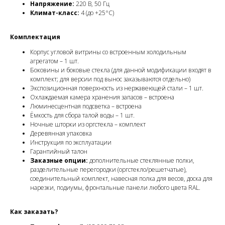
Напряжение:
220 В, 50 Гц
Климат-класс:
4 (до +25°C)
Комплектация
Корпус угловой витрины со встроенным холодильным
агрегатом – 1 шт.
Боковины и боковые стекла (для данной модификации входят в
комплект; для версии под вынос заказываются отдельно)
Экспозиционная поверхность из нержавеющей стали – 1 шт.
Охлаждаемая камера хранения запасов – встроена
Люминесцентная подсветка – встроена
Ёмкость для сбора талой воды – 1 шт.
Ночные шторки из оргстекла – комплект
Деревянная упаковка
Инструкция по эксплуатации
Гарантийный талон
Заказные опции:
дополнительные стеклянные полки,
разделительные перегородки (оргстекло/решетчатые),
соединительный комплект, навесная полка для весов, доска для
нарезки, подиумы, фронтальные панели любого цвета RAL.
Как заказать?