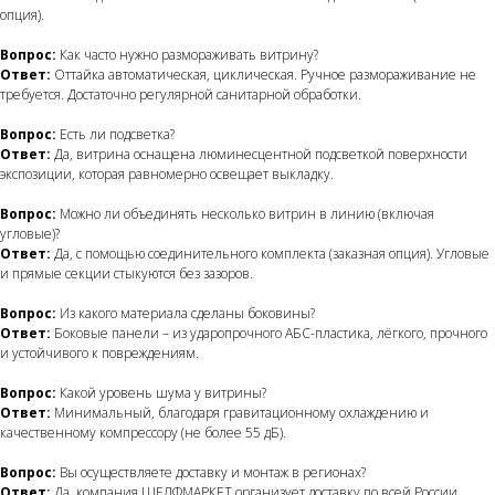
опция).
Вопрос:
Как часто нужно размораживать витрину?
Ответ:
Оттайка автоматическая, циклическая. Ручное размораживание не
требуется. Достаточно регулярной санитарной обработки.
Вопрос:
Есть ли подсветка?
Ответ:
Да, витрина оснащена люминесцентной подсветкой поверхности
экспозиции, которая равномерно освещает выкладку.
Вопрос:
Можно ли объединять несколько витрин в линию (включая
угловые)?
Ответ:
Да, с помощью соединительного комплекта (заказная опция). Угловые
и прямые секции стыкуются без зазоров.
Вопрос:
Из какого материала сделаны боковины?
Ответ:
Боковые панели – из ударопрочного АБС-пластика, лёгкого, прочного
и устойчивого к повреждениям.
Вопрос:
Какой уровень шума у витрины?
Ответ:
Минимальный, благодаря гравитационному охлаждению и
качественному компрессору (не более 55 дБ).
Вопрос:
Вы осуществляете доставку и монтаж в регионах?
Ответ:
Да, компания ШЕЛФМАРКЕТ организует доставку по всей России.