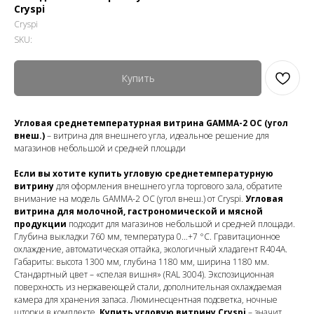
Cryspi
Cryspi
SKU:
Купить
Угловая среднетемпературная витрина GAMMA-2 OC (угол
внеш.)
– витрина для внешнего угла, идеальное решение для
магазинов небольшой и средней площади
Если вы хотите купить угловую среднетемпературную
витрину
для оформления внешнего угла торгового зала, обратите
внимание на модель GAMMA-2 OC (угол внеш.) от Cryspi.
Угловая
витрина для молочной, гастрономической и мясной
продукции
подходит для магазинов небольшой и средней площади.
Глубина выкладки 760 мм, температура 0…+7 °C. Гравитационное
охлаждение, автоматическая оттайка, экологичный хладагент R404A.
Габариты: высота 1300 мм, глубина 1180 мм, ширина 1180 мм.
Стандартный цвет – «спелая вишня» (RAL 3004). Экспозиционная
поверхность из нержавеющей стали, дополнительная охлаждаемая
камера для хранения запаса. Люминесцентная подсветка, ночные
шторки в комплекте.
Купить угловую витрину Cryspi
– значит