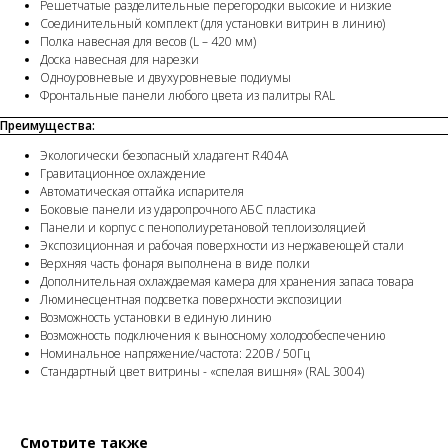
Решетчатые разделительные перегородки высокие и низкие
Соединительный комплект (для установки витрин в линию)
Полка навесная для весов (L – 420 мм)
Доска навесная для нарезки
Одноуровневые и двухуровневые подиумы
Фронтальные панели любого цвета из палитры RAL
Преимущества:
Экологически безопасный хладагент R404A
Гравитационное охлаждение
Автоматическая оттайка испарителя
Боковые панели из ударопрочного АБС пластика
Панели и корпус с пенополиуретановой теплоизоляцией
Экспозиционная и рабочая поверхности из нержавеющей стали
Верхняя часть фонаря выполнена в виде полки
Дополнительная охлаждаемая камера для хранения запаса товара
Люминесцентная подсветка поверхности экспозиции
Возможность установки в единую линию
Возможность подключения к выносному холодообеспечению
Номинальное напряжение/частота: 220В / 50Гц
Стандартный цвет витрины - «спелая вишня» (RAL 3004)
Смотрите также