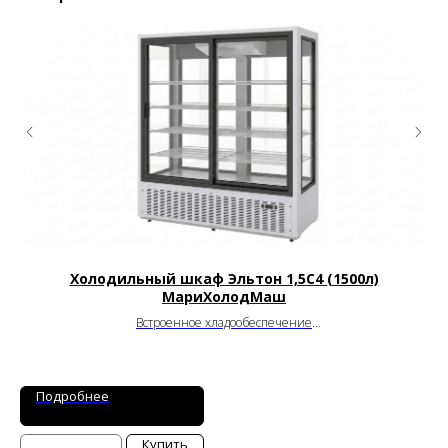
Холодильный шкаф Эльтон 1,5С4 (1500л)
МариХолодМаш
Встроенное хладообеспечение
от
0
до
+7
°C
Ширина: 1655 мм
Глубина: 730 мм
Высота: 1960 мм
Подробнее
Купить