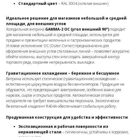
Стандартный цвет
– RAL 3004 («спелая вишня»)
Идеальное решение для магазинов небольшой и средней
площади, для внешних углов
Холодильная витрина
GAMMA-2 OC (угол внешний 90°)
подходит
для магазинов небольшой и средней площади, используется для
продажи и презентации молочных и гастрономических продуктов.
Угловое исполнение OC (Outer Corner) предназначено для
оформления внешних углов стеллажных линий – позволяет аккуратно
обойти колонны, выступы стен или создать завершённый контур
торгового ряда, сохраняя непрерывность выкладки.
Гравитационное охлаждение – бережное и бесшумное
Витрина использует статическое (гравитационное) охлаждение –
естественную циркуляцию воздуха без вентиляторов. Продукция не
обдувается, что предотвращает заветривание, особенно важно для
нарезок, сыров и открытых продуктов. Автоматическая оттайка
испарителя не требует вмешательства персонала. Экологически
безопасный хладагент R404A обеспечивает стабильную работу.
Продуманная конструкция для удобства и эффективности
Экспозиционная и рабочая поверхности из
нержавеющей стали
– гигиеничны, устойчивы к коррозии,