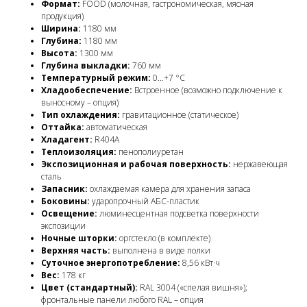
Формат:
FOOD (молочная, гастрономическая, мясная
продукция)
Ширина:
1180 мм
Глубина:
1180 мм
Высота:
1300 мм
Глубина выкладки:
760 мм
Температурный режим:
0…+7 °C
Хладообеспечение:
Встроенное (возможно подключение к
выносному – опция)
Тип охлаждения:
гравитационное (статическое)
Оттайка:
автоматическая
Хладагент:
R404A
Теплоизоляция:
пенополиуретан
Экспозиционная и рабочая поверхность:
нержавеющая
сталь
Запасник:
охлаждаемая камера для хранения запаса
Боковины:
ударопрочный АБС-пластик
Освещение:
люминесцентная подсветка поверхности
экспозиции
Ночные шторки:
оргстекло (в комплекте)
Верхняя часть:
выполнена в виде полки
Суточное энергопотребление:
8,56 кВт·ч
Вес:
178 кг
Цвет (стандартный):
RAL 3004 («спелая вишня»);
фронтальные панели любого RAL – опция