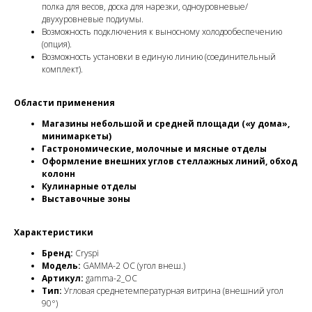
полка для весов, доска для нарезки, одноуровневые/
двухуровневые подиумы.
Возможность подключения к выносному холодообеспечению
(опция).
Возможность установки в единую линию (соединительный
комплект).
Области применения
Магазины небольшой и средней площади («у дома»,
минимаркеты)
Гастрономические, молочные и мясные отделы
Оформление внешних углов стеллажных линий, обход
колонн
Кулинарные отделы
Выставочные зоны
Характеристики
Бренд:
Cryspi
Модель:
GAMMA-2 OC (угол внеш.)
Артикул:
gamma-2_OC
Тип:
Угловая среднетемпературная витрина (внешний угол
90°)