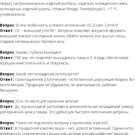
творог), гастрономических изделий (колбасы, нарезки), охлаждённого мяса,
кулинарных изделий (салаты, готовые блюда). Температура 0…+7 °C
универсальна.
Вопрос:
В чём особенность углового исполнения OC (Outer Corner)?
Ответ:
OC – внешний угол 90°. Витрина позволяет аккуратно оформить
внешний поворот стеллажной линии, обойти колонну или выступ стены,
создавая непрерывную торговую зону.
Вопрос:
Какова глубина выкладки?
Ответ:
760 мм, что позволяет выкладывать товар в 3–4 ряда, обеспечивая
хорошую вместительность и обзорность.
Вопрос:
Какой тип охлаждения используется?
Ответ:
Гравитационное (статическое) – естественная циркуляция воздуха без
вентиляторов. Продукция не обдувается, не заветривается, работает
бесшумно.
Вопрос:
Есть ли место для хранения запасов?
Ответ:
Да, под выкладкой расположена дополнительная охлаждаемая камера
для хранения запаса товара. Это удобно для быстрого пополнения витрины.
Вопрос:
Нужно ли подключать витрину к выносному агрегату?
Ответ:
В стандартной комплектации – нет, агрегат встроенный. Однако есть
возможность подключения к выносной системе холодоснабжения (заказная