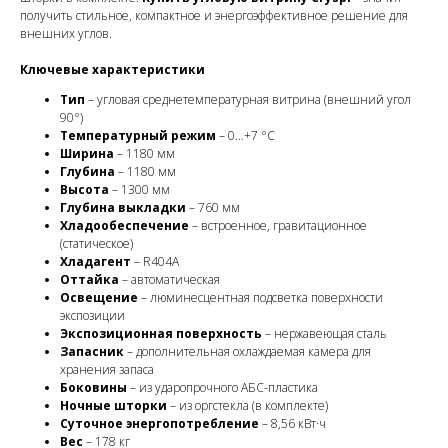
получить стильное, компактное и энергоэффективное решение для
внешних углов.
Ключевые характеристики
Тип
– угловая среднетемпературная витрина (внешний угол
90°)
Температурный режим
– 0…+7 °C
Ширина
– 1180 мм
Глубина
– 1180 мм
Высота
– 1300 мм
Глубина выкладки
– 760 мм
Хладообеспечение
– встроенное, гравитационное
(статическое)
Хладагент
– R404A
Оттайка
– автоматическая
Освещение
– люминесцентная подсветка поверхности
экспозиции
Экспозиционная поверхность
– нержавеющая сталь
Запасник
– дополнительная охлаждаемая камера для
хранения запаса
Боковины
– из ударопрочного АБС-пластика
Ночные шторки
– из оргстекла (в комплекте)
Суточное энергопотребление
– 8,56 кВт·ч
Вес
– 178 кг