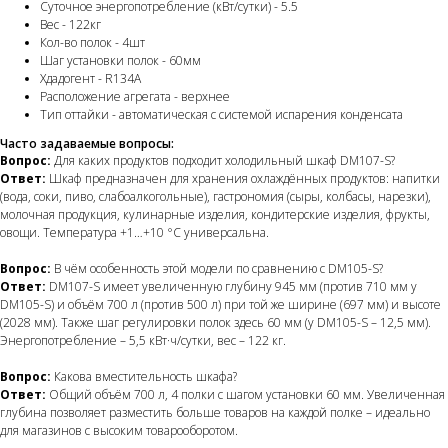
Суточное энергопотребление (кВт/сутки) - 5.5
Вес - 122кг
Кол-во полок - 4шт
Шаг установки полок - 60мм
Хдадогент - R134A
Расположение агрегата - верхнее
Тип оттайки - автоматическая с системой испарения конденсата
Часто задаваемые вопросы:
Вопрос:
Для каких продуктов подходит холодильный шкаф DM107-S?
Ответ:
Шкаф предназначен для хранения охлаждённых продуктов: напитки
(вода, соки, пиво, слабоалкогольные), гастрономия (сыры, колбасы, нарезки),
молочная продукция, кулинарные изделия, кондитерские изделия, фрукты,
овощи. Температура +1…+10 °C универсальна.
Вопрос:
В чём особенность этой модели по сравнению с DM105-S?
Ответ:
DM107-S имеет увеличенную глубину 945 мм (против 710 мм у
DM105-S) и объём 700 л (против 500 л) при той же ширине (697 мм) и высоте
(2028 мм). Также шаг регулировки полок здесь 60 мм (у DM105-S – 12,5 мм).
Энергопотребление – 5,5 кВт·ч/сутки, вес – 122 кг.
Вопрос:
Какова вместительность шкафа?
Ответ:
Общий объём 700 л, 4 полки с шагом установки 60 мм. Увеличенная
глубина позволяет разместить больше товаров на каждой полке – идеально
для магазинов с высоким товарооборотом.