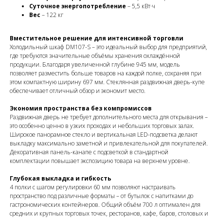
Суточное энергопотребление
– 5,5 кВт·ч
Вес
– 122 кг
Вместительное решение для интенсивной торговли
Холодильный шкаф DM107-S – это идеальный выбор для предприятий,
где требуются значительные объёмы хранения охлаждённой
продукции. Благодаря увеличенной глубине 945 мм, модель
позволяет разместить больше товаров на каждой полке, сохраняя при
этом компактную ширину 697 мм. Стеклянная раздвижная дверь-купе
обеспечивает отличный обзор и экономит место.
Экономия пространства без компромиссов
Раздвижная дверь не требует дополнительного места для открывания –
это особенно ценно в узких проходах и небольших торговых залах.
Широкое панорамное стекло и вертикальная LED-подсветка делают
выкладку максимально заметной и привлекательной для покупателей.
Декоративная панель-канапе с подсветкой в стандартной
комплектации повышает экспозицию товара на верхнем уровне.
Глубокая выкладка и гибкость
4 полки с шагом регулировки 60 мм позволяют настраивать
пространство под различные форматы – от бутылок с напитками до
гастрономических контейнеров. Общий объём 700 л оптимален для
средних и крупных торговых точек, ресторанов, кафе, баров, столовых и