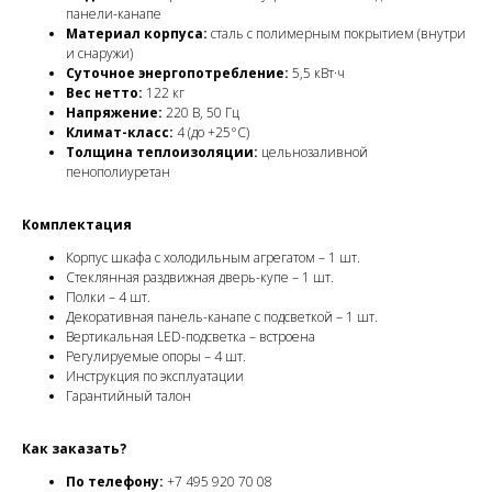
панели-канапе
Материал корпуса:
сталь с полимерным покрытием (внутри
и снаружи)
Суточное энергопотребление:
5,5 кВт·ч
Вес нетто:
122 кг
Напряжение:
220 В, 50 Гц
Климат-класс:
4 (до +25°C)
Толщина теплоизоляции:
цельнозаливной
пенополиуретан
Комплектация
Корпус шкафа с холодильным агрегатом – 1 шт.
Стеклянная раздвижная дверь-купе – 1 шт.
Полки – 4 шт.
Декоративная панель-канапе с подсветкой – 1 шт.
Вертикальная LED-подсветка – встроена
Регулируемые опоры – 4 шт.
Инструкция по эксплуатации
Гарантийный талон
Как заказать?
По телефону:
+7 495 920 70 08