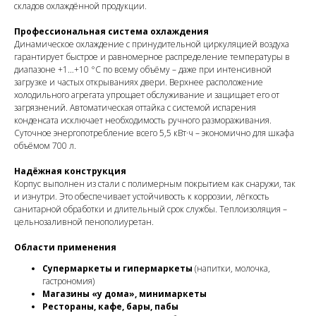
складов охлаждённой продукции.
Профессиональная система охлаждения
Динамическое охлаждение с принудительной циркуляцией воздуха
гарантирует быстрое и равномерное распределение температуры в
диапазоне +1…+10 °C по всему объёму – даже при интенсивной
загрузке и частых открываниях двери. Верхнее расположение
холодильного агрегата упрощает обслуживание и защищает его от
загрязнений. Автоматическая оттайка с системой испарения
конденсата исключает необходимость ручного размораживания.
Суточное энергопотребление всего 5,5 кВт·ч – экономично для шкафа
объёмом 700 л.
Надёжная конструкция
Корпус выполнен из стали с полимерным покрытием как снаружи, так
и изнутри. Это обеспечивает устойчивость к коррозии, лёгкость
санитарной обработки и длительный срок службы. Теплоизоляция –
цельнозаливной пенополиуретан.
Области применения
Супермаркеты и гипермаркеты
(напитки, молочка,
гастрономия)
Магазины «у дома», минимаркеты
Рестораны, кафе, бары, пабы