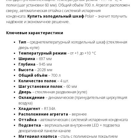
полки (шаг установки 60 мм). Общий объём 700 л. Агрегат расположен
сверху, автоматическая оттайка с системой испарения
конденсата.
Купить холодильный шкаф
Polair – значит получить
надёжное и экономичное решение.
Ключевые характеристики
Тип
– среднетемпературный холодильный шкаф (стеклянная
дверь-купе)
Температурный режим
– от +1 до +10 °C
Ширина
– 697 мм
Глубина
– 945 мм
Высота
– 2028 мм
Общий объём
– 700 л
Количество полок
– 4 шт.
Шаг установки полок
– 60 мм
Дверь
– стеклянная раздвижная (купе)
Охлаждение
– динамическое (принудительная циркуляция
воздуха)
Хладагент
– R134A
Расположение агрегата
– верхнее
Оттайка
– автоматическая с системой испарения конденсата
Подсветка
– вертикальная внутренняя LED + подсветка
декоративной панели-канапе
Материал корпуса
– сталь с полимерным покрытием