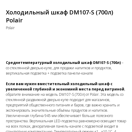
Холодильный шкаф DM107-S (700л)
Polair
Polair
Купить
Среднетемпературный холодильный шкаф DM107-S (700л)
–
со стеклянной дверью-купе, для продажи напитков и продуктов,
вертикальная подсветка + подсветка панели-канапе
Если вам нужен вместительный холодильный шкаф с
увеличенной глубиной и экономией места перед витриной
,
обратите внимание на модель DM107-S (700л) от Polair. Эта модель со
стеклянной раздвижной дверью-купе подходит для магазинов,
предприятий общественного питания и баров, где важно хранить и
экспонировать значительные объёмы продуктов и напитков.
Увеличенная глубина 945 мм обеспечивает больше полезного
пространства. Вертикальная LED-подсветка равномерно освещает товар
на всех полках, декоративная панель-канапе с подсветкой входит в
стандартную комплектацию. Температурный режим +1…+10 °C, 4