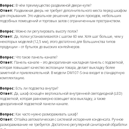
Вопрос:
В чём преимущество раздвижной двери-купе?
Ответ:
Раздвижная дверь не требует дополнительного места перед шкафом
для открывания. Это идеальное решение для узких проходов, небольших
подсобных помещений и торговых залов с ограниченным пространством.
Вопрос:
Можно ли регулировать высоту полок?
Ответ:
Да, полки устанавливаются с шагом 60 мм. Хотя шаг больше, чем у
некоторых моделей (12,5 мм), этого достаточно для большинства типов
продукции – от бутылок до высоких контейнеров.
Вопрос:
Что такое панель-канапе?
Ответ:
Панель-канапе – это декоративная накладная панель с подсветкой,
которая повышает качество экспозиции товара, делает выкладку более
заметной и привлекательной. В модели DM107-S она входит в стандартную
комплектацию.
Вопрос:
Есть ли подсветка внутри?
Ответ:
Да, шкаф оснащён вертикальной внутренней светодиодной (LED)
подсветкой, которая равномерно освещает всю выкладку, а также
декоративной подсветкой панели-канапе.
Вопрос:
Как часто нужно размораживать шкаф?
Ответ:
Оттайка автоматическая с системой испарения конденсата. Ручное
размораживание не требуется. Достаточно регулярной санитарной обработки