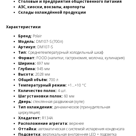
Столовые и предприятия общественного питания
АЗС, киоски, вокзалы, аэропорты
Склады охлаждённой продукции
Характеристики
Бренд:
Polair
Модель:
DM107-S (700л)
Артикул:
DM107-S
Тип:
Среднетемпературный холодильный шкаф
Формат:
FOOD (напитки, гастрономия, молочка, кулинария)
Ширина:
697 мм
Глубина:
945 мм
Высота:
2028 мм
Общий объём:
700 л
Температурный режим:
+1…+10 °C
Количество полок:
4 шт.
Шаг установки полок:
60 мм
Дверь:
стеклянная раздвижная (купе)
Тип охлаждения:
динамическое (принудительная
циркуляция)
Хладагент:
R134A
Расположение агрегата:
верхнее
Оттайка:
автоматическая с системой испарения конденсата
Подсветка:
вертикальная внутренняя LED + подсветка