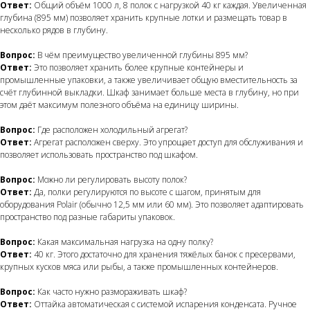
Ответ:
Общий объём 1000 л, 8 полок с нагрузкой 40 кг каждая. Увеличенная
глубина (895 мм) позволяет хранить крупные лотки и размещать товар в
несколько рядов в глубину.
Вопрос:
В чём преимущество увеличенной глубины 895 мм?
Ответ:
Это позволяет хранить более крупные контейнеры и
промышленные упаковки, а также увеличивает общую вместительность за
счёт глубинной выкладки. Шкаф занимает больше места в глубину, но при
этом даёт максимум полезного объёма на единицу ширины.
Вопрос:
Где расположен холодильный агрегат?
Ответ:
Агрегат расположен сверху. Это упрощает доступ для обслуживания и
позволяет использовать пространство под шкафом.
Вопрос:
Можно ли регулировать высоту полок?
Ответ:
Да, полки регулируются по высоте с шагом, принятым для
оборудования Polair (обычно 12,5 мм или 60 мм). Это позволяет адаптировать
пространство под разные габариты упаковок.
Вопрос:
Какая максимальная нагрузка на одну полку?
Ответ:
40 кг. Этого достаточно для хранения тяжёлых банок с пресервами,
крупных кусков мяса или рыбы, а также промышленных контейнеров.
Вопрос:
Как часто нужно размораживать шкаф?
Ответ:
Оттайка автоматическая с системой испарения конденсата. Ручное