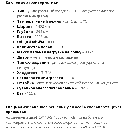
Ключевые характеристики
Тип
– универсальный холодильный шкаф (металлические
распашные двери)
Температурный режим
– от −5 до +5 °C
Ширина
– 1402 мм
Глубина
– 895 мм
Высота
– 2028 мм
Общий объём
– 1000 л
Количество полок
– 8 шт.
Максимальная нагрузка на полку
– 40 кг
Двери
– металлические распашные
Тип охлаждения
– динамическое (принудительная
циркуляция)
Хладагент
– R134A
Расположение агрегата
– верхнее
Оттайка
– автоматическая с системой испарения конденсата
Суточное энергопотребление
– 6 кВт·ч
Вес
– 155 кг
Специализированное решение для особо скоропортящихся
продуктов
Холодильный шкаф CV110-S (1000л) от Polair разработан для
кратковременного хранения особо скоропортящихся продуктов,
требующих строгого температурного режима от −5 до +5 °C. Это