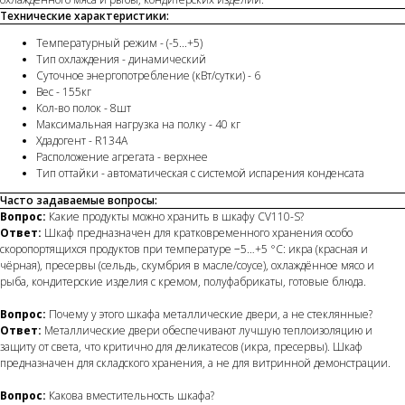
Технические характеристики:
Температурный режим - (-5...+5)
Тип охлаждения - динамический
Суточное энергопотребление (кВт/сутки) - 6
Вес - 155кг
Кол-во полок - 8шт
Максимальная нагрузка на полку - 40 кг
Хдадогент - R134A
Расположение агрегата - верхнее
Тип оттайки - автоматическая с системой испарения конденсата
Часто задаваемые вопросы:
Вопрос:
Какие продукты можно хранить в шкафу CV110-S?
Ответ:
Шкаф предназначен для кратковременного хранения особо
скоропортящихся продуктов при температуре −5…+5 °C: икра (красная и
чёрная), пресервы (сельдь, скумбрия в масле/соусе), охлаждённое мясо и
рыба, кондитерские изделия с кремом, полуфабрикаты, готовые блюда.
Вопрос:
Почему у этого шкафа металлические двери, а не стеклянные?
Ответ:
Металлические двери обеспечивают лучшую теплоизоляцию и
защиту от света, что критично для деликатесов (икра, пресервы). Шкаф
предназначен для складского хранения, а не для витринной демонстрации.
Вопрос:
Какова вместительность шкафа?