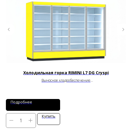
Холодильная горка RIMINI L7 DG Cryspi
Выносное хладообеспечение
от
0
до
+6
°C
Длина: 1250 / 1875 / 2500 / 3750 мм
Глубина: 700 мм
Высота: 1964 мм
Подробнее
Купить