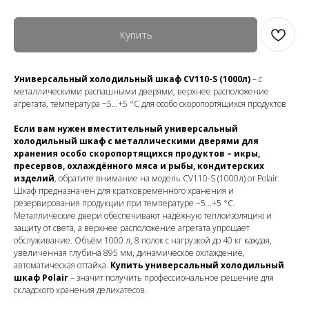
Купить
Универсальный холодильный шкаф CV110-S (1000л)
– с
металлическими распашными дверями, верхнее расположение
агрегата, температура −5…+5 °C для особо скоропортящихся продуктов
Если вам нужен вместительный универсальный
холодильный шкаф с металлическими дверями для
хранения особо скоропортящихся продуктов – икры,
пресервов, охлаждённого мяса и рыбы, кондитерских
изделий
, обратите внимание на модель CV110-S (1000л) от Polair.
Шкаф предназначен для кратковременного хранения и
резервирования продукции при температуре −5…+5 °C.
Металлические двери обеспечивают надёжную теплоизоляцию и
защиту от света, а верхнее расположение агрегата упрощает
обслуживание. Объём 1000 л, 8 полок с нагрузкой до 40 кг каждая,
увеличенная глубина 895 мм, динамическое охлаждение,
автоматическая оттайка.
Купить универсальный холодильный
шкаф Polair
– значит получить профессиональное решение для
складского хранения деликатесов.