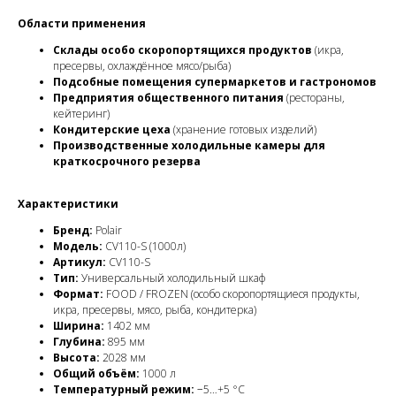
Области применения
Склады особо скоропортящихся продуктов
(икра,
пресервы, охлаждённое мясо/рыба)
Подсобные помещения супермаркетов и гастрономов
Предприятия общественного питания
(рестораны,
кейтеринг)
Кондитерские цеха
(хранение готовых изделий)
Производственные холодильные камеры для
краткосрочного резерва
Характеристики
Бренд:
Polair
Модель:
CV110-S (1000л)
Артикул:
CV110-S
Тип:
Универсальный холодильный шкаф
Формат:
FOOD / FROZEN (особо скоропортящиеся продукты,
икра, пресервы, мясо, рыба, кондитерка)
Ширина:
1402 мм
Глубина:
895 мм
Высота:
2028 мм
Общий объём:
1000 л
Температурный режим:
−5…+5 °C