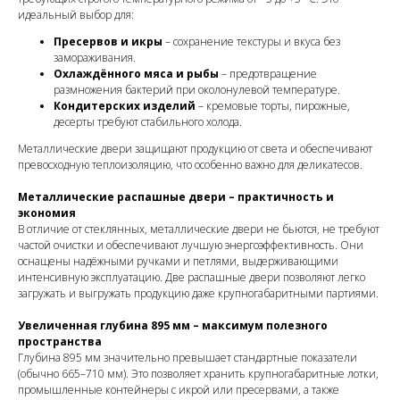
идеальный выбор для:
Пресервов и икры
– сохранение текстуры и вкуса без
замораживания.
Охлаждённого мяса и рыбы
– предотвращение
размножения бактерий при околонулевой температуре.
Кондитерских изделий
– кремовые торты, пирожные,
десерты требуют стабильного холода.
Металлические двери защищают продукцию от света и обеспечивают
превосходную теплоизоляцию, что особенно важно для деликатесов.
Металлические распашные двери – практичность и
экономия
В отличие от стеклянных, металлические двери не бьются, не требуют
частой очистки и обеспечивают лучшую энергоэффективность. Они
оснащены надёжными ручками и петлями, выдерживающими
интенсивную эксплуатацию. Две распашные двери позволяют легко
загружать и выгружать продукцию даже крупногабаритными партиями.
Увеличенная глубина 895 мм – максимум полезного
пространства
Глубина 895 мм значительно превышает стандартные показатели
(обычно 665–710 мм). Это позволяет хранить крупногабаритные лотки,
промышленные контейнеры с икрой или пресервами, а также