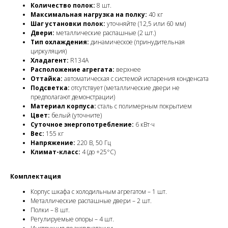
Количество полок:
8 шт.
Максимальная нагрузка на полку:
40 кг
Шаг установки полок:
уточняйте (12,5 или 60 мм)
Двери:
металлические распашные (2 шт.)
Тип охлаждения:
динамическое (принудительная
циркуляция)
Хладагент:
R134A
Расположение агрегата:
верхнее
Оттайка:
автоматическая с системой испарения конденсата
Подсветка:
отсутствует (металлические двери не
предполагают демонстрации)
Материал корпуса:
сталь с полимерным покрытием
Цвет:
белый (уточните)
Суточное энергопотребление:
6 кВт·ч
Вес:
155 кг
Напряжение:
220 В, 50 Гц
Климат-класс:
4 (до +25°C)
Комплектация
Корпус шкафа с холодильным агрегатом – 1 шт.
Металлические распашные двери – 2 шт.
Полки – 8 шт.
Регулируемые опоры – 4 шт.