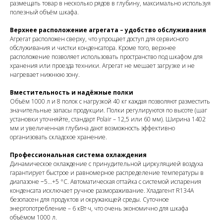
размещать товар в несколько рядов в глубину, максимально используя
полезный объём шкафа.
Верхнее расположение агрегата – удобство обслуживания
Агрегат расположен сверху, что упрощает доступ для сервисного
обслуживания и чистки конденсатора. Кроме того, верхнее
расположение позволяет использовать пространство под шкафом для
хранения или проезда техники. Агрегат не мешает загрузке и не
нагревает нижнюю зону.
Вместительность и надёжные полки
Объём 1000 л и 8 полок с нагрузкой 40 кг каждая позволяют разместить
значительные запасы продукции. Полки регулируются по высоте (шаг
установки уточняйте, стандарт Polair – 12,5 или 60 мм). Ширина 1402
мм и увеличенная глубина дают возможность эффективно
организовать складское хранение.
Профессиональная система охлаждения
Динамическое охлаждение с принудительной циркуляцией воздуха
гарантирует быстрое и равномерное распределение температуры в
диапазоне −5…+5 °C. Автоматическая оттайка с системой испарения
конденсата исключает ручное размораживание. Хладагент R134A
безопасен для продуктов и окружающей среды. Суточное
энергопотребление – 6 кВт·ч, что очень экономично для шкафа
объёмом 1000 л.