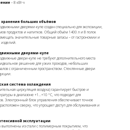
ление
– 8 кВт·ч
и хранения больших объёмов
здвижными дверями-купе создан специально для экспозиции,
ов продуктов и напитков. Общий объём 1400 л и 8 полок
азмещать значительные товарные запасы – от гастрономии и
 изделий.
здвижными дверями-купе
аздвижные двери-купе не требуют дополнительного места
 идеальное решение для узких проходов, небольших
залов с ограниченным пространством. Стеклянные двери
дукции.
ская система охлаждения
тельная циркуляция воздуха) гарантирует быстрое и
атуры в диапазоне +1…+10 °C, что подходит для
ов. Электронный блок управления обеспечивает точное
расположен сверху, что упрощает доступ для обслуживания и
нтенсивной эксплуатации
 выполнены из стали с полимерным покрытием, что