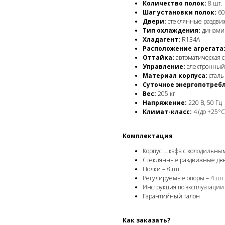
Количество полок:
8 шт.
Шаг установки полок:
60
Двери:
стеклянные раздвиж
Тип охлаждения:
динамич
Хладагент:
R134A
Расположение агрегата
Оттайка:
автоматическая с
Управление:
электронный
Материал корпуса:
сталь
Суточное энергопотреб
Вес:
205 кг
Напряжение:
220 В, 50 Гц
Климат-класс:
4 (до +25°C
Комплектация
Корпус шкафа с холодильным
Стеклянные раздвижные две
Полки – 8 шт.
Регулируемые опоры – 4 шт.
Инструкция по эксплуатации
Гарантийный талон
Как заказать?