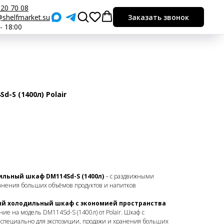
920 70 08
shelfmarket.su
Заказать звонок
 - 18:00
-S (1400л) Polair
льный шкаф DM114Sd-S (1400л)
– с раздвижными
ранения больших объёмов продуктов и напитков
ый холодильный шкаф с экономией пространства
ние на модель DM114Sd-S (1400л) от Polair. Шкаф с
специально для экспозиции, продажи и хранения больших