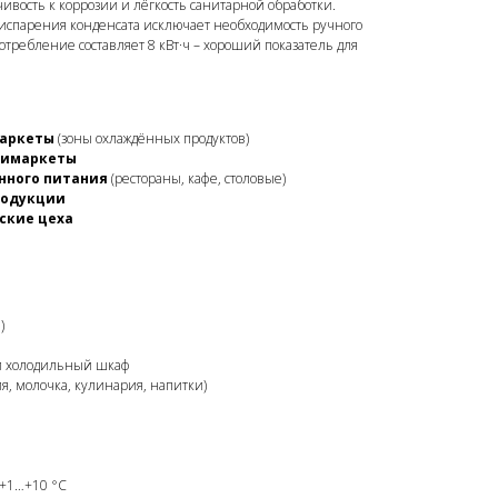
чивость к коррозии и лёгкость санитарной обработки.
 испарения конденсата исключает необходимость ручного
требление составляет 8 кВт·ч – хороший показатель для
маркеты
(зоны охлаждённых продуктов)
нимаркеты
нного питания
(рестораны, кафе, столовые)
родукции
ские цеха
)
 холодильный шкаф
, молочка, кулинария, напитки)
+1…+10 °C