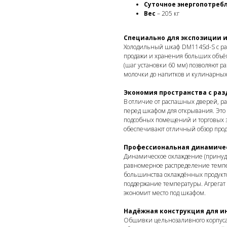
Суточное энергопотреб
Вес
– 205 кг
Специально для экспозиции 
Холодильный шкаф DM114Sd-S с ра
продажи и хранения больших объём
(шаг установки 60 мм) позволяют р
молочки до напитков и кулинарных
Экономия пространства с ра
В отличие от распашных дверей, р
перед шкафом для открывания. Это
подсобных помещений и торговых 
обеспечивают отличный обзор про
Профессиональная динамиче
Динамическое охлаждение (принуди
равномерное распределение темпер
большинства охлаждённых продукт
поддержание температуры. Агрегат 
экономит место под шкафом.
Надёжная конструкция для и
Обшивки цельнозаливного корпуса