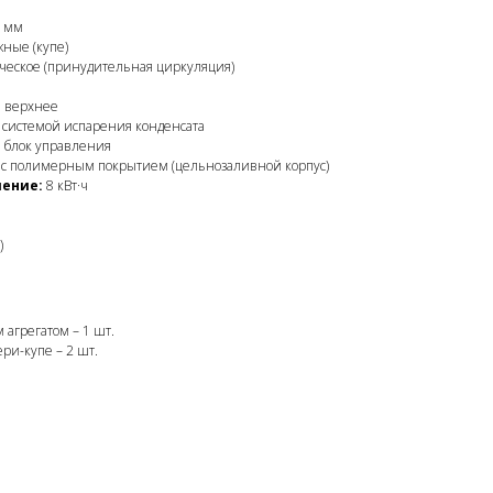
 мм
ные (купе)
еское (принудительная циркуляция)
:
верхнее
 системой испарения конденсата
 блок управления
 с полимерным покрытием (цельнозаливной корпус)
ление:
8 кВт·ч
)
 агрегатом – 1 шт.
ри-купе – 2 шт.