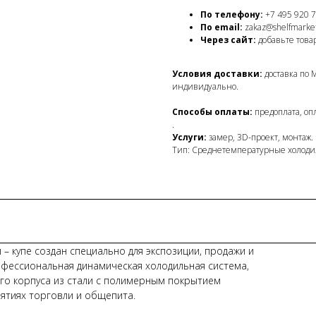
По телефону:
+7 495 920 7
По email:
zakaz@shelfmarket
Через сайт:
добавьте товар
Условия доставки:
доставка по 
индивидуально.
Способы оплаты:
предоплата, оп
.
Услуги:
замер, 3D-проект, монтаж.
Тип: Среднетемпературные холод
 купе создан специально для экспозиции, продажи и
фессиональная динамическая холодильная система,
го корпуса из стали с полимерным покрытием
ятиях торговли и общепита.