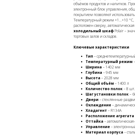
объёмов продуктов и напитков. Пр
электронный блок управления, об
покрытием позволяют использовать
Температурный режим +1…+10 °C, 8
расположен сверху, автоматическая
холодильный шкаф
Polair – зн
торговых залов и складов.
Ключевые характеристики
Тип
– среднетемпературный
Температурный режим
–
Ширина
– 1402 мм
Глубина
– 945 мм
Высота
– 2028 мм
Общий объём
– 1400 л
Количество полок
– 8 шт.
Шаг установки полок
– 6
Двери
– стеклянные раздви
Охлаждение
– динамическ
Хладагент
– R134A
Расположение агрегата
Оттайка
– автоматическая 
Управление
– электронны
Материал корпуса
– стал