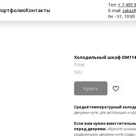
Тел:
+ 7 495 
Портфолио
Контакты
E-mail:
zakaz@
пн - пт, 10:00
Холодильный шкаф DM114Sd
Polair
SKU:
Купить
Среднетемпературный холоди
дверями-купе, для экспозиции и х
Если вам нужен вместительн
перед дверями
, обратите внима
раздвижными дверями-купе создан 