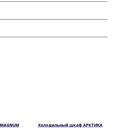
а MAGNUM
Холодильный шкаф АРКТИКА
Х