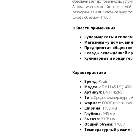
обеспечивает долговечность, устой
Автоматическая оттайка с системой
размораживания. Суточное энергопо
шкафа объёмом 1400 л.
Области применения
Супермаркеты и гипер
Магазины «у дома», ми
Предприятия обществе
Склады охлаждённой п
Кулинарные и кондитер
Характеристики
Бренд:
Polair
Модель:
DM114Sd-S (1400л
Артикул:
DM114Sd-S
Тип:
Среднетемпературный
Формат:
FOOD (гастрономия
Ширина:
1402 мм
Глубина:
945 мм
Высота:
2028 мм
Общий объём:
1400 л
Температурный режим: