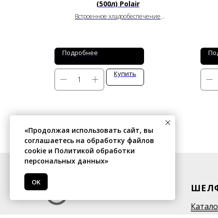
(500л) Polair
чение
Встроенное хладообеспечение
от
+1
до
+10
°C
0 мм
Ширина: 697 мм
Глубина: 710 мм
 мм
Высота: 2028 мм
Подробнее
По
Купить
«Продолжая использовать сайт, вы
соглашаетесь на обработку файлов
cookie и Политикой обработки
персональных данных»
OK
ШЕЛ
Катало