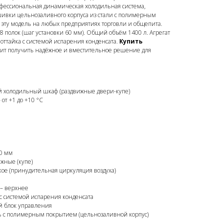
офессиональная динамическая холодильная система,
шивки цельнозаливного корпуса из стали с полимерным
 эту модель на любых предприятиях торговли и общепита.
 полок (шаг установки 60 мм). Общий объём 1400 л. Агрегат
 оттайка с системой испарения конденсата.
Купить
ачит получить надёжное и вместительное решение для
 холодильный шкаф (раздвижные двери-купе)
 от +1 до +10 °C
0 мм
жные (купе)
ое (принудительная циркуляция воздуха)
– верхнее
с системой испарения конденсата
й блок управления
ь с полимерным покрытием (цельнозаливной корпус)