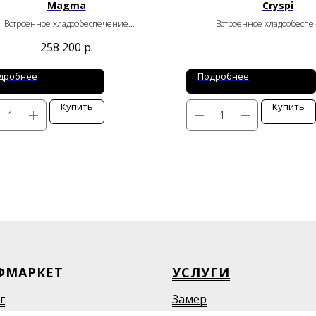
Magma
Сryspi
Встроенное хладообеспечение
Встроенное хладообесп
от
–1
до
+6
°C
от
–18
до
–25
°C
258 200
р.
Ширина: 1250/1875/2500 мм
Ширина: 1330 / 1960 / 2580
Глубина: 870 мм
Глубина: 1100 мм
Высота: 2000 или 2200 мм
Высота: 1225 мм
дробнее
Подробнее
Купить
Купить
ФМАРКЕТ
УСЛУГИ
г
Замер