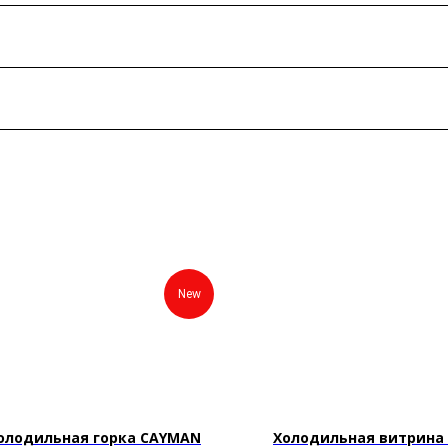
New
олодильная горка CAYMAN
Холодильная витрин