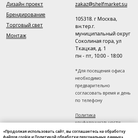
Дизайн проект
zakaz@shelfmarket.su
Брендирование
105318. г Москва,
Торговый свет
вн.тер.г.
муниципальный округ
Монтаж
Соколиная гора, ул
Ткацкая, д. 1
пн - пт, 10:00 - 18:00
*Для посещения офиса
необходимо
предварительно
согласовать время и день
по телефону
Политика
конфиденциальности
Свяжитесь с нами в MAX, Telegram
«Продолжая использовать сайт, вы соглашаетесь на обработку
файлов cookie и Политикой обработки персональных данных»