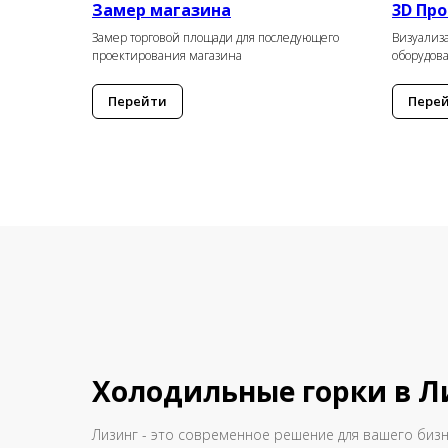
Замер магазина
3D Пр
Замер торговой площади для последующего
Визуализа
проектирования магазина
оборудов
Перейти
Пере
Холодильные горки в Л
Лизинг - это современное решение для вашего биз