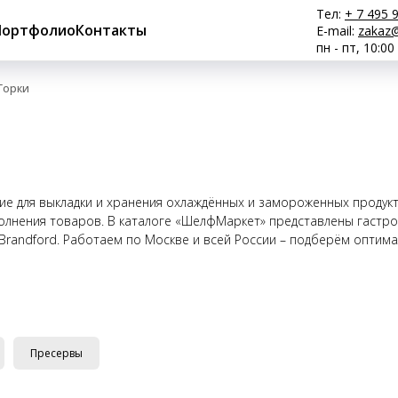
Тел:
+ 7 495 
Портфолио
Контакты
E-mail:
zakaz@
пн - пт, 10:00
Горки
ие для выкладки и хранения охлаждённых и замороженных продук
полнения товаров. В каталоге «ШелфМаркет» представлены гастр
, Brandford. Работаем по Москве и всей России – подберём опти
Пресервы