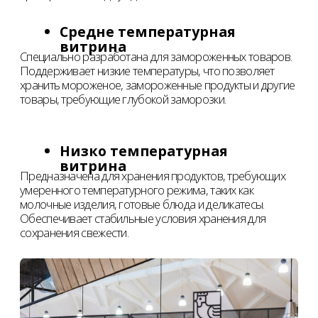
условия хранения требуют размещения в особых
температурных режимах. Экспозицию и хранение
данных продуктов мы доверяем холодильному
оборудованию, которое делится на группы:
холодильные витрины и кассовые столы к ним,
шкафы, лари морозильные разных классов, лари-
бонеты и холодильные горки.
Все перечисленные группы торгового
холодильного оборудования делятся по
назначению и температурным режимам
Компания ShelfMarket поможет оборудовать
торговую зону максимально эффективно и
рационально..
ЗАКАЗАТЬ
ОБОРУДОВАНИЕ