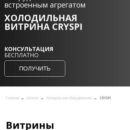
БЕСПЛАТНО
ПОЛУЧИТЬ
Услуги Shelfmarket
Главная
→
Каталог
→
Холодильное оборудование
→
CRYSPI
Витрины
Замер