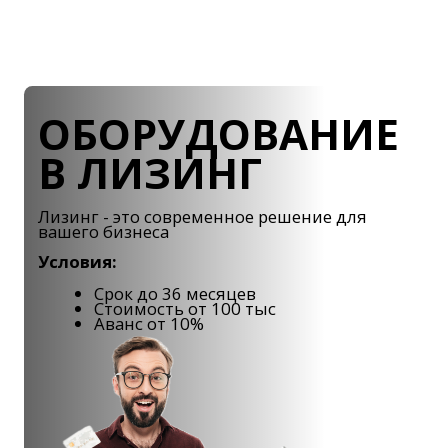
Холодильные витрины CRYSPI
— это
идеальное решение для демонстрации и хранения
продуктов в магазинах, кафе и ресторанах. Мы
предлагаем широкий ассортимент моделей,
которые отвечают самым высоким стандартам
качества и эффективности. Витрины CRYSPI
отличаются современным дизайном, надежной
конструкцией и высокоэффективной системой
охлаждения, что позволяет сохранять свежесть и
привлекательность продуктов.
Основные виды холодильных
витрин CRYSPI
Холодильная витрина
CRYSPI
Универсальная модель, подходящая для хранения
различных продуктов. Обеспечивает надежное
охлаждение и привлекает внимание покупателей
своим стильным дизайном.
Кондитерская витрина
Специализированная витрина для сладостей и
десертов. Поддерживает оптимальную температуру
для тортов, пирожных и других кондитерских изделий,
сохраняя их свежесть и презентабельный вид.
Универсальная витрина