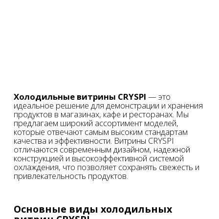
Шкаф надстройка
холодильная
Дополнительный элемент для создания
многоуровневой системы хранения. Позволяет
эффективно использовать пространство и
организовать ассортимент товаров.
Горки
Используются для демонстрации и хранения продуктов
в вертикальном формате. Идеально подходят для
фруктов, овощей и других товаров, требующих
хорошей видимости и легкого доступа.
Лари-бонеты
Идеальное решение для хранения замороженных
продуктов и деликатесов. Обеспечивают удобный